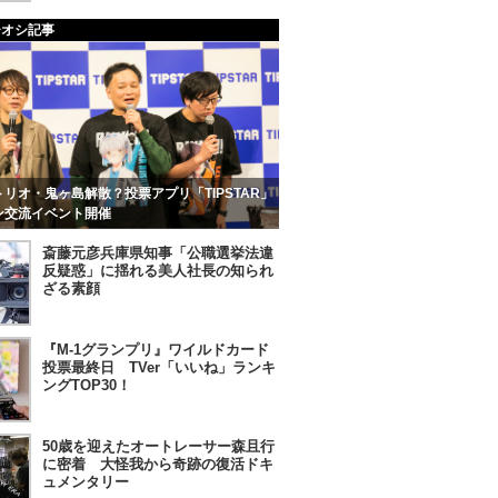
チオシ記事
リオ・鬼ヶ島解散？投票アプリ「TIPSTAR」
ン交流イベント開催
斎藤元彦兵庫県知事「公職選挙法違
反疑惑」に揺れる美人社長の知られ
ざる素顔
『M-1グランプリ』ワイルドカード
投票最終日 TVer「いいね」ランキ
ングTOP30！
50歳を迎えたオートレーサー森且行
に密着 大怪我から奇跡の復活ドキ
ュメンタリー