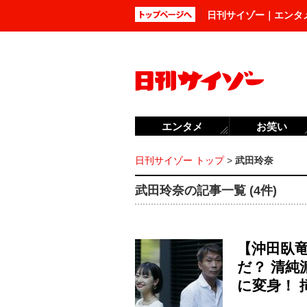
日刊サイゾー｜エンタ
エンタメ
お笑い
日刊サイゾー トップ
>
武田玲奈
武田玲奈の記事一覧 (4件)
【沖田臥
だ？ 清
に変身！ 