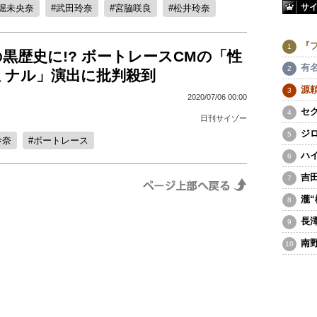
サ
堀未央奈
武田玲奈
宮脇咲良
松井玲奈
『
黒歴史に!? ボートレースCMの「性
有
ミナル」演出に批判殺到
源
2020/07/06 00:00
セ
日刊サイゾー
ジ
玲奈
ボートレース
ハ
吉
瀧
長
南