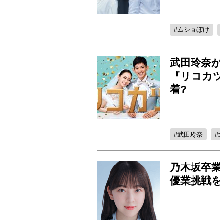
ムショぼけ
武田玲奈
『リコカ
着?
武田玲奈
乃木坂卒
優業挑戦を