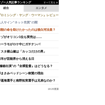
イゾー人気記事ランキング
すべて見る
総合
エンタメ
プロミシング・ヤング・ウーマン』レビュー
名人サイン“ネット売買”の闇
頼朝の命を助けたかったのは後白河法皇？
クゾがオリコン1位も実売は……
ローラモがロケ中にガチナンパ
イスタ横山健は「カッコだけの男」
田羊が芸能界から消える日
“極秘出演”の『全裸監督』はどうなる？
澤まさみベッドシーン称賛の理由
野遥海選手と南野拓実選手は兄弟なのか？
18:20更新