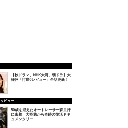
集
【秋ドラマ、NHK大河、朝ドラ】大
好評「忖度0レビュー」全話更新！
ンタビュー
50歳を迎えたオートレーサー森且行
に密着 大怪我から奇跡の復活ドキ
ュメンタリー