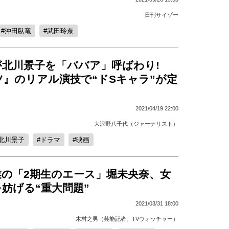
日刊サイゾー
沖田臥竜
武田玲奈
が北川景子を「ババア」呼ばわり!
ツ』のリアル演技で“ドSキャラ”が定
2021/04/19 22:00
大沢野八千代（ジャーナリスト）
北川景子
ドラマ
映画
業の「2期生のエース」堀未央奈、女
妨げる“重大問題”
2021/03/31 18:00
木村之男（芸能記者、TVウォッチャー）