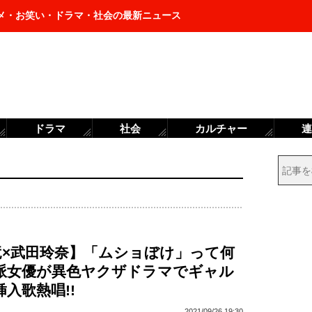
メ・お笑い・ドラマ・社会の最新ニュース
ドラマ
社会
カルチャー
連
竜×武田玲奈】「ムショぼけ」って何
純派女優が異色ヤクザドラマでギャル
挿入歌熱唱!!
2021/09/26 19:30