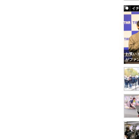
イ
お笑いト
がファ