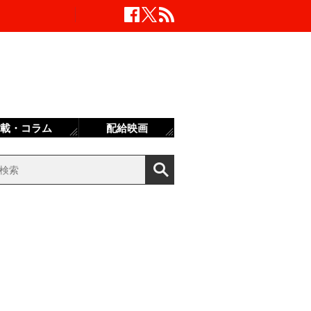
載・コラム
配給映画