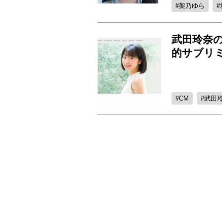
架乃ゆら
武田玲奈の
的サブリ
CM
武田