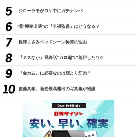
ジローラモがロケ中にガチナンパ
瀧“極秘出演”の『全裸監督』はどうなる？
長澤まさみベッドシーン称賛の理由
『ミスなか』最終話“ガロ編”に落胆したワケ
『金カム』に必要なのは顔より筋肉？
後藤真希、過去最高露出の写真集が物議