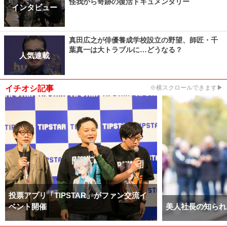
怪我から奇跡の復活ドキュメンタリー
インタビュー
真田広之が俳優養成学校設立の野望、師匠・千
葉真一は大トラブルに…どうなる？
人気連載
イチオシ記事
※横スクロールできます▶
投票アプリ「TIPSTAR」がファン交流イ
ベント開催
美人社長の知られ