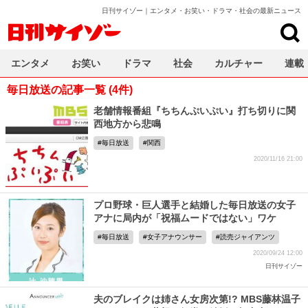
日刊サイゾー｜エンタメ・お笑い・ドラマ・社会の最新ニュース
日刊サイゾー
エンタメ
お笑い
ドラマ
社会
カルチャー
連載
毎日放送の記事一覧 (4件)
老舗情報番組『ちちんぷいぷい』打ち切りに関
西地方から悲鳴
毎日放送
関西
2020/11/16 21:00
プロ野球・巨人選手と結婚した毎日放送の女子
アナに局内が「祝福ムードではない」ワケ
毎日放送
女子アナウンサー
読売ジャイアンツ
2020/09/24 12:00
日刊サイゾー
夫のブレイクは姉さん女房次第!? MBS藤林温子