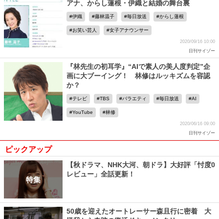
アナ、からし蓮根・伊織と結婚の舞台裏
伊織
藤林温子
毎日放送
からし蓮根
お笑い芸人
女子アナウンサー
2020/09/16 10:00
日刊サイゾー
『林先生の初耳学』“AIで素人の美人度判定”企
画に大ブーイング！ 林修はルッキズムを容認
か？
テレビ
TBS
バラエティ
毎日放送
AI
YouTube
林修
2020/06/16 09:00
日刊サイゾー
ピックアップ
【秋ドラマ、NHK大河、朝ドラ】大好評「忖度0
レビュー」全話更新！
特集
50歳を迎えたオートレーサー森且行に密着 大