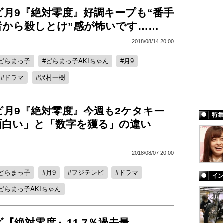
ビ月9『絶対零度』好調キープも“番手
者から殺しとけ”感が怖いです……
2018/08/14 20:00
どらまっ子
どらまっ子AKIちゃん
月9
ドラマ
沢村一樹
ビ月9『絶対零度』今週も2ケタキー
特
面白い」と「数字を獲る」の違い
2018/08/07 20:00
どらまっ子
月9
フジテレビ
ドラマ
イ
どらまっ子AKIちゃん
『絶対零度』11.7％過去最