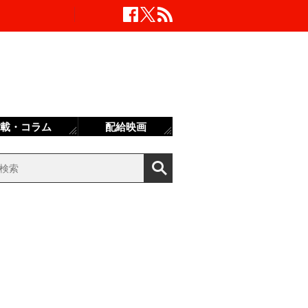
載・コラム
配給映画