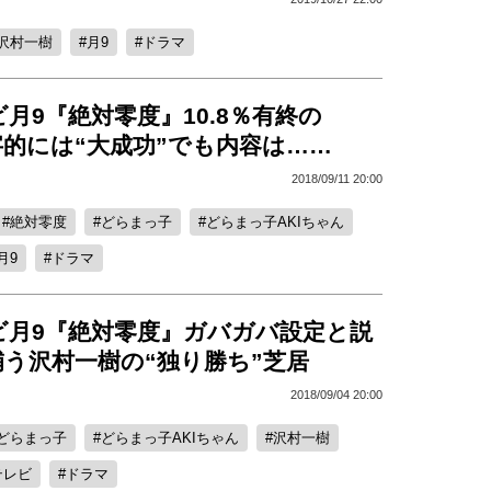
沢村一樹
月9
ドラマ
月9『絶対零度』10.8％有終の
的には“大成功”でも内容は……
2018/09/11 20:00
絶対零度
どらまっ子
どらまっ子AKIちゃん
月9
ドラマ
ビ月9『絶対零度』ガバガバ設定と説
う沢村一樹の“独り勝ち”芝居
2018/09/04 20:00
どらまっ子
どらまっ子AKIちゃん
沢村一樹
テレビ
ドラマ