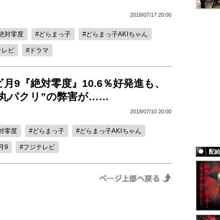
2018/07/17 20:00
絶対零度
どらまっ子
どらまっ子AKIちゃん
テレビ
ドラマ
月9『絶対零度』10.6％好発進も、
丸パクリ”の弊害が……
2018/07/10 20:00
対零度
どらまっ子
どらまっ子AKIちゃん
月9
フジテレビ
配