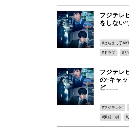
フジテレ
をしない”
どらまっ子AK
ドラマ
ど
フジテレ
の“キャ
ど……
フジテレビ
沢村一樹