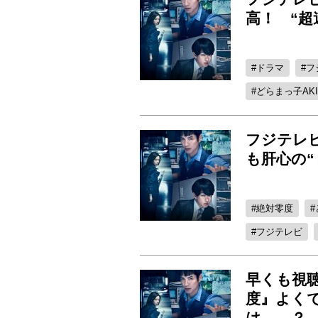
高！ “超
ドラマ
フ
どらまっ子AK
フジテレ
も肝心の“
絶対零度
フジテレビ
早くも視
度』よく
は……？