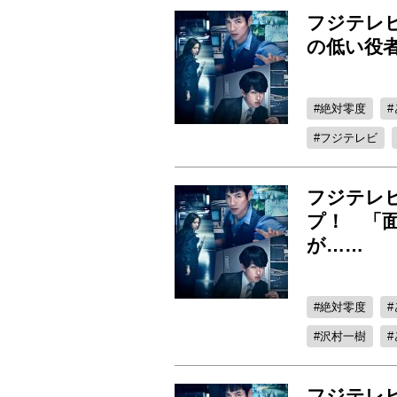
フジテレ
の低い役
絶対零度
フジテレビ
フジテレ
プ！ 「
が……
絶対零度
沢村一樹
フジテレビ