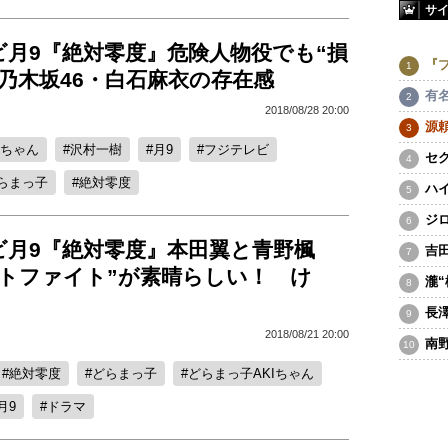
サ
ビ月9『絶対零度』危険人物役でも“損
『
乃木坂46・白石麻衣の存在感
有
2018/08/28 20:00
源
Iちゃん
沢村一樹
月9
フジテレビ
セ
らまっ子
絶対零度
ハ
ジ
ビ月9『絶対零度』本田翼と青野楓
吉
ットファイト”が素晴らしい！ け
瀧
長
2018/08/21 20:00
南
絶対零度
どらまっ子
どらまっ子AKIちゃん
月9
ドラマ