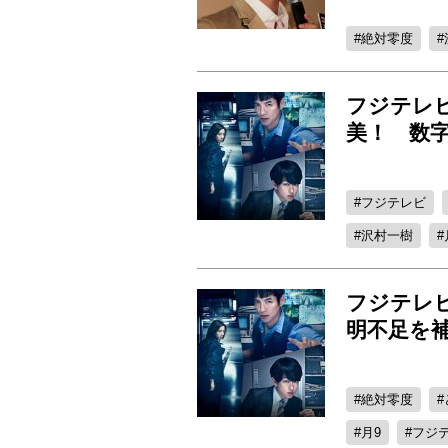
絶対零度
フジテレビ
美！ 数字
フジテレビ
沢村一樹
フジテレ
明不足を補
絶対零度
月9
フジ