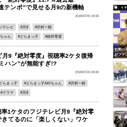
速テンポ”で見せる月9の新機軸
イ
2018/07/31 20:00
ジテレビ
月9
沢村一樹
Iちゃん
どらまっ子
絶対零度
お笑いト
ビ月9『絶対零度』視聴率2ケタ復帰
がファ
ミハン”が無能すぎ!?
2018/07/24 20:00
どらまっ子
どらまっ子AKIちゃん
沢村一樹
ドラマ
月9
聴率1ケタのフジテレビ月9『絶対零
できてるのに「楽しくない」ワケ