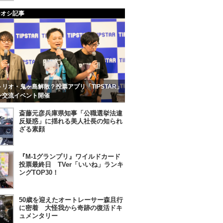
チオシ記事
リオ・鬼ヶ島解散？投票アプリ「TIPSTAR」
ン交流イベント開催
斎藤元彦兵庫県知事「公職選挙法違
反疑惑」に揺れる美人社長の知られ
ざる素顔
『M-1グランプリ』ワイルドカード
投票最終日 TVer「いいね」ランキ
ングTOP30！
50歳を迎えたオートレーサー森且行
に密着 大怪我から奇跡の復活ドキ
ュメンタリー