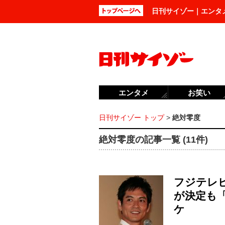
日刊サイゾー｜エンタ
エンタメ
お笑い
日刊サイゾー トップ
>
絶対零度
絶対零度の記事一覧 (11件)
フジテレ
が決定も
ケ