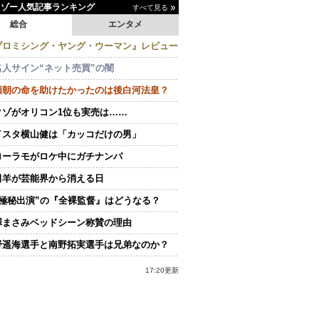
イゾー人気記事ランキング
すべて見る
総合
エンタメ
プロミシング・ヤング・ウーマン』レビュー
名人サイン“ネット売買”の闇
頼朝の命を助けたかったのは後白河法皇？
クゾがオリコン1位も実売は……
イスタ横山健は「カッコだけの男」
ローラモがロケ中にガチナンパ
田羊が芸能界から消える日
“極秘出演”の『全裸監督』はどうなる？
澤まさみベッドシーン称賛の理由
野遥海選手と南野拓実選手は兄弟なのか？
17:20更新