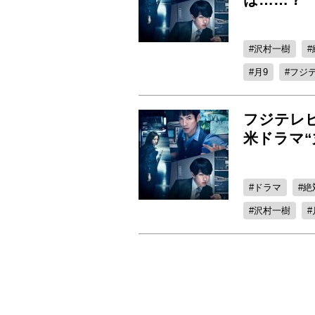
沢村一樹
月9
フジ
フジテレビ
米ドラマ“
ドラマ
絶
沢村一樹