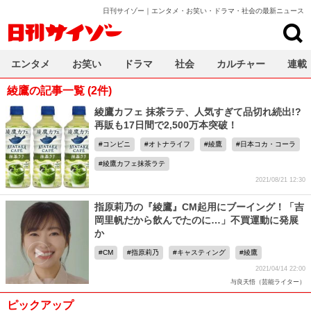
日刊サイゾー｜エンタメ・お笑い・ドラマ・社会の最新ニュース
日刊サイゾー
エンタメ
お笑い
ドラマ
社会
カルチャー
連載
綾鷹の記事一覧 (2件)
綾鷹カフェ 抹茶ラテ、人気すぎて品切れ続出!?
再販も17日間で2,500万本突破！
コンビニ
オトナライフ
綾鷹
日本コカ・コーラ
綾鷹カフェ抹茶ラテ
2021/08/21 12:30
指原莉乃の『綾鷹』CM起用にブーイング！「吉
岡里帆だから飲んでたのに…」不買運動に発展
か
CM
指原莉乃
キャスティング
綾鷹
2021/04/14 22:00
与良天悟（芸能ライター）
ピックアップ