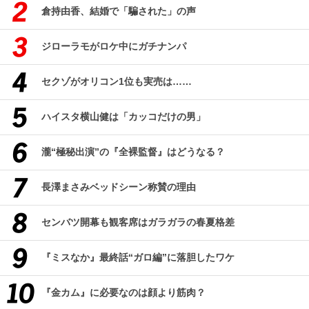
倉持由香、結婚で「騙された」の声
ジローラモがロケ中にガチナンパ
セクゾがオリコン1位も実売は……
ハイスタ横山健は「カッコだけの男」
瀧“極秘出演”の『全裸監督』はどうなる？
長澤まさみベッドシーン称賛の理由
センバツ開幕も観客席はガラガラの春夏格差
『ミスなか』最終話“ガロ編”に落胆したワケ
『金カム』に必要なのは顔より筋肉？