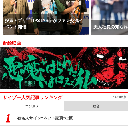
投票アプリ「TIPSTAR」がファン交流イ
ベント開催
美人社長の知られ
配給映画
サイゾー人気記事ランキング
14:20更新
エンタメ
総合
有名人サイン“ネット売買”の闇