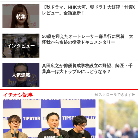
【秋ドラマ、NHK大河、朝ドラ】大好評「忖度0
レビュー」全話更新！
特集
50歳を迎えたオートレーサー森且行に密着 大
怪我から奇跡の復活ドキュメンタリー
インタビュー
真田広之が俳優養成学校設立の野望、師匠・千
葉真一は大トラブルに…どうなる？
人気連載
イチオシ記事
※横スクロールできます▶