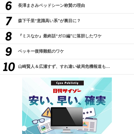
長澤まさみベッドシーン称賛の理由
森下千里“意識高い系”が裏目に？
『ミスなか』最終話“ガロ編”に落胆したワケ
ベッキー復帰難航のワケ
山崎賢人＆広瀬すず、すれ違い破局危機報道も…