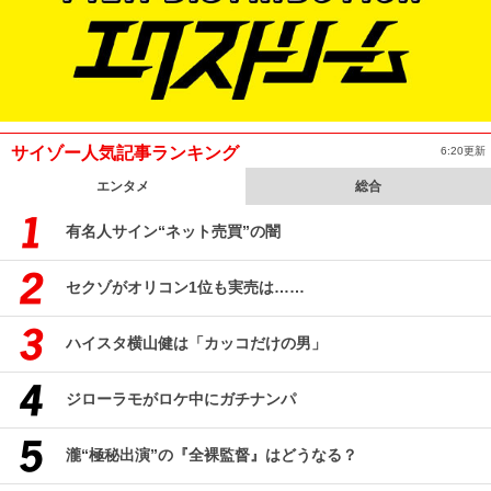
サイゾー人気記事ランキング
6:20更新
エンタメ
総合
有名人サイン“ネット売買”の闇
セクゾがオリコン1位も実売は……
ハイスタ横山健は「カッコだけの男」
ジローラモがロケ中にガチナンパ
瀧“極秘出演”の『全裸監督』はどうなる？