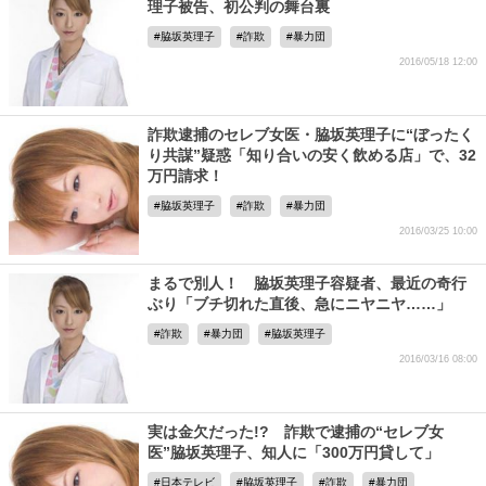
理子被告、初公判の舞台裏
脇坂英理子
詐欺
暴力団
2016/05/18 12:00
詐欺逮捕のセレブ女医・脇坂英理子に“ぼったく
り共謀”疑惑「知り合いの安く飲める店」で、32
万円請求！
脇坂英理子
詐欺
暴力団
2016/03/25 10:00
まるで別人！ 脇坂英理子容疑者、最近の奇行
ぶり「ブチ切れた直後、急にニヤニヤ……」
詐欺
暴力団
脇坂英理子
2016/03/16 08:00
実は金欠だった!? 詐欺で逮捕の“セレブ女
医”脇坂英理子、知人に「300万円貸して」
日本テレビ
脇坂英理子
詐欺
暴力団