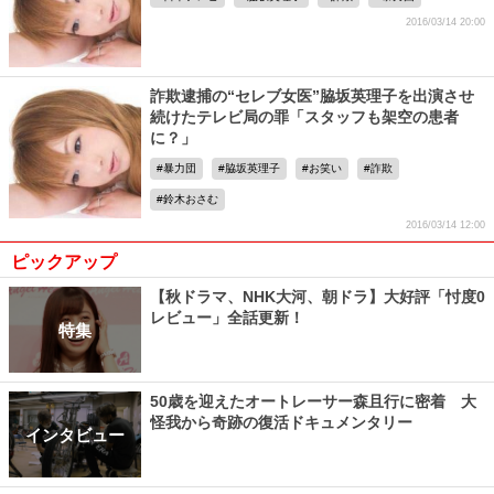
2016/03/14 20:00
詐欺逮捕の“セレブ女医”脇坂英理子を出演させ
続けたテレビ局の罪「スタッフも架空の患者
に？」
暴力団
脇坂英理子
お笑い
詐欺
鈴木おさむ
2016/03/14 12:00
ピックアップ
【秋ドラマ、NHK大河、朝ドラ】大好評「忖度0
レビュー」全話更新！
特集
50歳を迎えたオートレーサー森且行に密着 大
怪我から奇跡の復活ドキュメンタリー
インタビュー