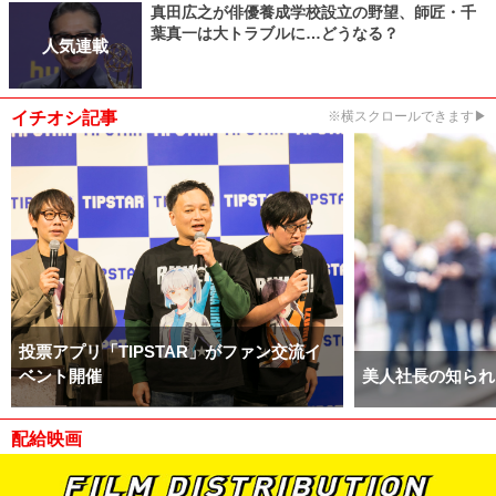
真田広之が俳優養成学校設立の野望、師匠・千
葉真一は大トラブルに…どうなる？
人気連載
イチオシ記事
※横スクロールできます▶
投票アプリ「TIPSTAR」がファン交流イ
ベント開催
美人社長の知られ
配給映画