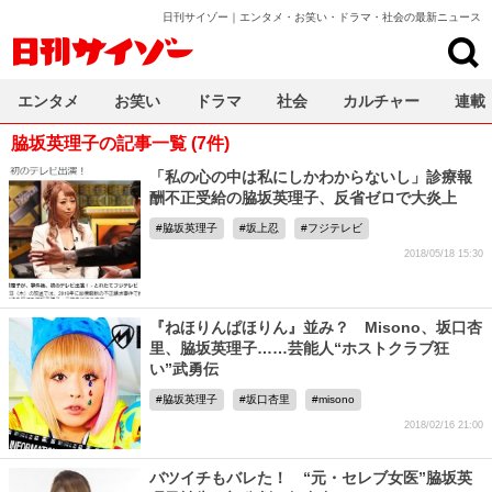
日刊サイゾー｜エンタメ・お笑い・ドラマ・社会の最新ニュース
日刊サイゾー
エンタメ
お笑い
ドラマ
社会
カルチャー
連載
脇坂英理子の記事一覧 (7件)
「私の心の中は私にしかわからないし」診療報
酬不正受給の脇坂英理子、反省ゼロで大炎上
脇坂英理子
坂上忍
フジテレビ
2018/05/18 15:30
『ねほりんぱほりん』並み？ Misono、坂口杏
里、脇坂英理子……芸能人“ホストクラブ狂
い”武勇伝
脇坂英理子
坂口杏里
misono
2018/02/16 21:00
バツイチもバレた！ “元・セレブ女医”脇坂英