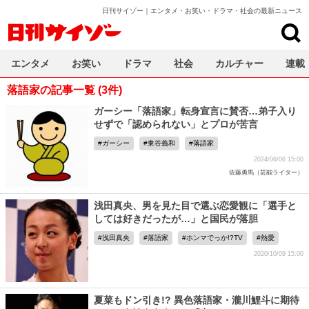
日刊サイゾー｜エンタメ・お笑い・ドラマ・社会の最新ニュース
日刊サイゾー
エンタメ
お笑い
ドラマ
社会
カルチャー
連載
落語家の記事一覧 (3件)
ガーシー「落語家」転身宣言に賛否…弟子入り
せずで「認められない」とプロが苦言
ガーシー
東谷義和
落語家
2024/06/06 15:00
佐藤勇馬（芸能ライター）
浅田真央、男を見た目で選ぶ恋愛観に「選手と
しては好きだったが…」と国民が落胆
浅田真央
落語家
ホンマでっか!?TV
熱愛
2020/10/09 15:00
夏菜もドン引き!? 異色落語家・瀧川鯉斗に期待