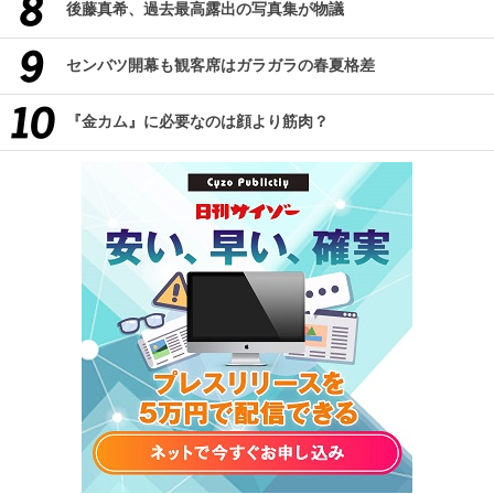
後藤真希、過去最高露出の写真集が物議
センバツ開幕も観客席はガラガラの春夏格差
『金カム』に必要なのは顔より筋肉？