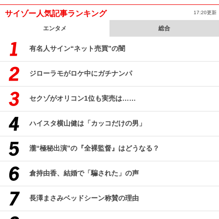
サイゾー人気記事ランキング
17:20更新
エンタメ
総合
有名人サイン“ネット売買”の闇
ジローラモがロケ中にガチナンパ
セクゾがオリコン1位も実売は……
ハイスタ横山健は「カッコだけの男」
瀧“極秘出演”の『全裸監督』はどうなる？
倉持由香、結婚で「騙された」の声
長澤まさみベッドシーン称賛の理由