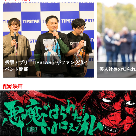
投票アプリ「TIPSTAR」がファン交流イ
ベント開催
美人社長の知られ
配給映画