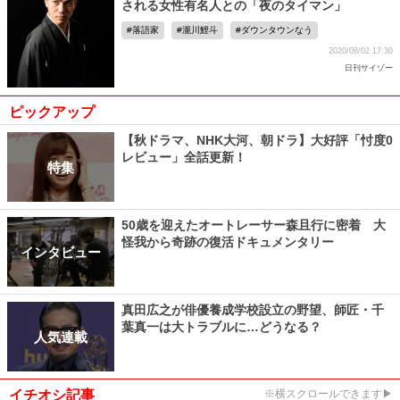
される女性有名人との「夜のタイマン」
落語家
瀧川鯉斗
ダウンタウンなう
2020/08/02 17:30
日刊サイゾー
ピックアップ
【秋ドラマ、NHK大河、朝ドラ】大好評「忖度0
レビュー」全話更新！
特集
50歳を迎えたオートレーサー森且行に密着 大
怪我から奇跡の復活ドキュメンタリー
インタビュー
真田広之が俳優養成学校設立の野望、師匠・千
葉真一は大トラブルに…どうなる？
人気連載
イチオシ記事
※横スクロールできます▶