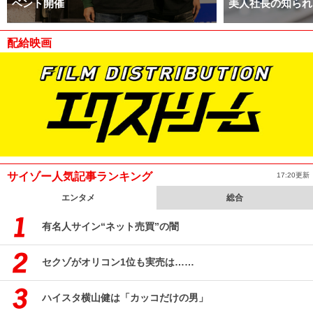
ベント開催
美人社長の知られ
配給映画
サイゾー人気記事ランキング
17:20更新
エンタメ
総合
有名人サイン“ネット売買”の闇
セクゾがオリコン1位も実売は……
ハイスタ横山健は「カッコだけの男」