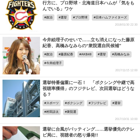
行方に、プロ野球・北海道日本ハムが「気をも
んでいる」ワケ
政治
選挙
プロ野球
日本ハムファイターズ
2018/01/30 22:30
今井絵理子のせいで……立ち消えになった藤原
紀香、高橋みなみらの“衆院選自民候補”
政治
藤原紀香
AKB48
選挙
高橋みなみ
今井絵理子
2017/11/15 12:00
選挙特番偏重に一石！ 「ボクシング中継で高
視聴率獲得」のフジテレビ、次回選挙はどうな
る？
スポーツ
ボクシング
フジテレビ
選挙
村田諒太
衆院選
2017/10/31 10:00
選挙に台風がバッティング……選挙優先のテレ
ビ局に、視聴者の怒り爆発!!