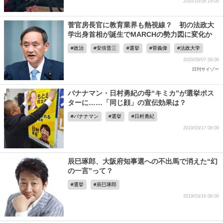
2020/10/26 19:00
菅官房長官に教育業界も熱視線？ 初の法政大
学出身首相が誕生でMARCHの勢力図に変化か
政治
安倍晋三
選挙
菅義偉
法政大学
2020/09/07 09:00
日刊サイゾー
バナナマン・日村勇紀の母“キミカ”が選挙ポス
ターに……「同じ顔」の宣伝効果は？
バナナマン
選挙
日村勇紀
2019/03/17 08:00
辰巳琢郎、大阪府知事選への不出馬で消えた“幻
の一言”って？
選挙
辰巳琢郎
2019/03/16 06:00