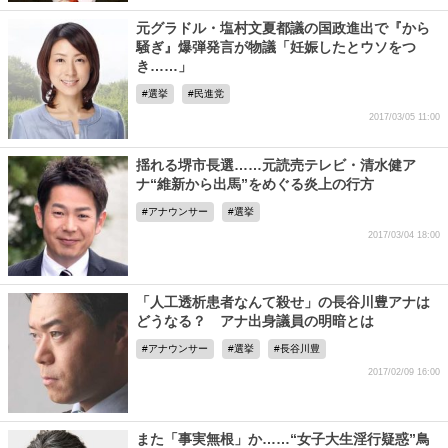
元グラドル・塩村文夏都議の国政進出で『から
騒ぎ』爆弾発言が物議「妊娠したとウソをつ
き……」
選挙
民進党
2017/03/05 11:00
揺れる堺市長選……元読売テレビ・清水健ア
ナ“維新から出馬”をめぐる炎上の行方
アナウンサー
選挙
2017/03/04 18:00
「人工透析患者なんて殺せ」の長谷川豊アナは
どうなる？ アナ出身議員の明暗とは
アナウンサー
選挙
長谷川豊
2017/02/09 16:00
また「事実無根」か……“女子大生淫行疑惑”鳥