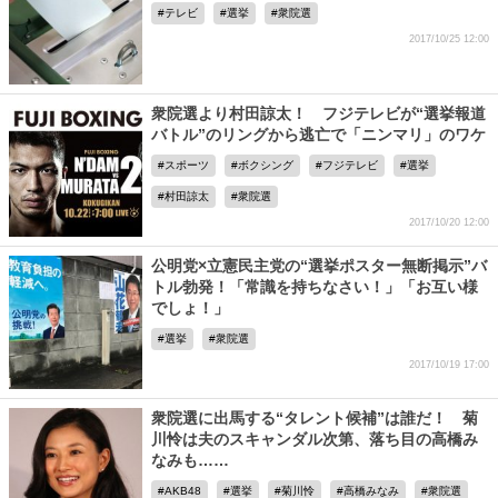
テレビ
選挙
衆院選
2017/10/25 12:00
衆院選より村田諒太！ フジテレビが“選挙報道
バトル”のリングから逃亡で「ニンマリ」のワケ
スポーツ
ボクシング
フジテレビ
選挙
村田諒太
衆院選
2017/10/20 12:00
公明党×立憲民主党の“選挙ポスター無断掲示”バ
トル勃発！「常識を持ちなさい！」「お互い様
でしょ！」
選挙
衆院選
2017/10/19 17:00
衆院選に出馬する“タレント候補”は誰だ！ 菊
川怜は夫のスキャンダル次第、落ち目の高橋み
なみも……
AKB48
選挙
菊川怜
高橋みなみ
衆院選