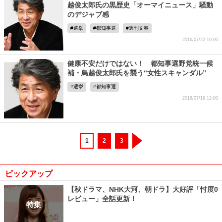
越俊太郎氏の黒歴史「オーマイニュース」騒動
のデジャブ感
選挙
都知事選
週刊文春
2016/07/22 10:00
健康不安だけではない！ 都知事選野党統一候
補・鳥越俊太郎氏を襲う“女性スキャンダル”
選挙
都知事選
2016/07/19 12:00
1
2
3
ピックアップ
【秋ドラマ、NHK大河、朝ドラ】大好評「忖度0
レビュー」全話更新！
特集