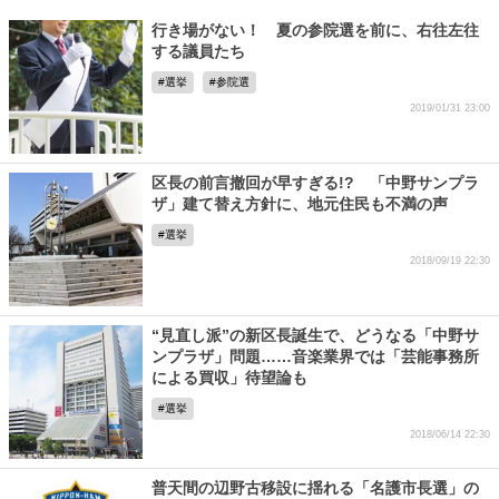
行き場がない！ 夏の参院選を前に、右往左往
する議員たち
選挙
参院選
2019/01/31 23:00
区長の前言撤回が早すぎる!? 「中野サンプラ
ザ」建て替え方針に、地元住民も不満の声
選挙
2018/09/19 22:30
“見直し派”の新区長誕生で、どうなる「中野サ
ンプラザ」問題……音楽業界では「芸能事務所
による買収」待望論も
選挙
2018/06/14 22:30
普天間の辺野古移設に揺れる「名護市長選」の