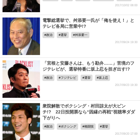
2017/10/02 08:00
電撃総選挙で、舛添要一氏が「俺を使え！」と
テレビ各局に営業中!?
政治
選挙
舛添要一
2017/09/24 19:30
「宮根と安藤さんは、もう勘弁……」苦境のフ
ジテレビが、選挙特番に坂上忍を担ぎ出す!?
政治
フジテレビ
選挙
坂上忍
2017/09/23 19:30
衆院解散でボクシング・村田諒太が大ピン
チ!? 22日投開票なら“因縁の再戦”視聴率ダダ
下がりへ
政治
ボクシング
格闘技
選挙
2017/09/20 17:00