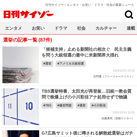
日刊サイゾー｜エンタメ・お笑い・ドラマ・社会の最新ニュース
日刊サイゾー
エンタメ
お笑い
ドラマ
社会
カルチャー
連載
選挙の記事一覧 (87件)
「候補支持」止める新聞社の相次ぐ 民主主義
を問う大統領選の最中に米新聞界大揺れ
選挙
アメリカ大統領選
2024/11/03 20:00
言問通（フリージャーナリスト）
TBS選挙特番、太田光が再登板…旧統一教会質
問で株爆上げの小川彩佳アナ起用せずで物議
TBS
爆笑問題
選挙
小川彩佳
2024/10/19 10:00
佐藤勇馬（芸能ライター）
G7広島サミット後に噂される解散総選挙はガチ