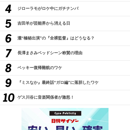
ジローラモがロケ中にガチナンパ
吉田羊が芸能界から消える日
瀧“極秘出演”の『全裸監督』はどうなる？
長澤まさみベッドシーン称賛の理由
ベッキー復帰難航のワケ
『ミスなか』最終話“ガロ編”に落胆したワケ
ゲス川谷に音楽関係者が激怒！