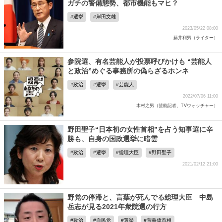
ガチの警備態勢、都市機能もマヒ？
選挙
岸田文雄
2023/05/22 08:00
藤井利男（ライター）
参院選、有名芸能人が投票呼びかけも “芸能人
と政治”めぐる事務所の偽らざるホンネ
政治
選挙
芸能人
2022/07/06 11:00
木村之男（芸能記者、TVウォッチャー）
野田聖子“日本初の女性首相”を占う知事選に辛
勝も、自身の国政選挙に暗雲
政治
選挙
総理大臣
野田聖子
2021/02/12 21:00
野党の停滞と、言葉が死んでる総理大臣 中島
岳志が見る2021年衆院選の行方
政治
自民党
選挙
菅義偉首相