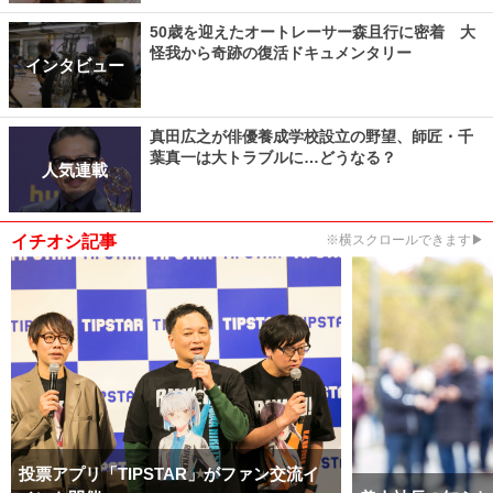
50歳を迎えたオートレーサー森且行に密着 大
怪我から奇跡の復活ドキュメンタリー
インタビュー
真田広之が俳優養成学校設立の野望、師匠・千
葉真一は大トラブルに…どうなる？
人気連載
イチオシ記事
※横スクロールできます▶
投票アプリ「TIPSTAR」がファン交流イ