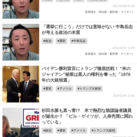
2021/02/09 07:00
萩原雄太（演出家・劇作家・ライター）
「選挙に行こう」だけでは意味がない 中島岳志
が考える政治の本質
政治
選挙
中島岳志
2021/02/07 12:00
萩原雄太（演出家・劇作家・ライター）
バイデン勝利宣言にトランプ徹底抗戦！ “米の
ジャイアン”秘策は黒人の権利を奪った「1876
年の大統領選」
選挙
アメリカ
トランプ大統領
2020/11/08 13:00
杉田水脈も真っ青!? 米で熱烈な陰謀論者議員
が誕生か？ 「ビル・ゲイツが、人身売買に関わ
っている」
政治
選挙
アメリカ
トランプ大統領