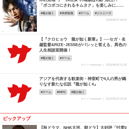
「ボコボコにされるキムタク」を楽しみに……
龍が如く
木村拓哉
ゲーム
ジャニーズ
2018/09/15 08:00
【『クロヒョウ 龍が如く新章』】──セガ・名
越監督&RIZE･JESSEがバシッと答える、異色の
人生相談室開催！
龍が如く
ゲーム
サイゾーpremium
2010/09/28 21:00
アジアを代表する歓楽街・神室町で4人の男が織
りなす新たな伝説『龍が如く4』
ゲーム
INFO
龍が如く
サイゾーpremium
2010/03/19 18:00
ピックアップ
【秋ドラマ、NHK大河、朝ドラ】大好評「忖度0