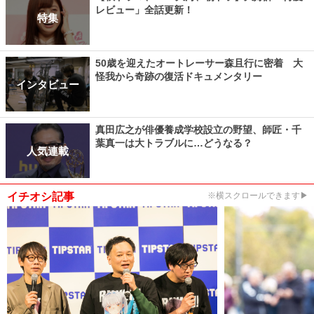
レビュー」全話更新！
特集
50歳を迎えたオートレーサー森且行に密着 大
怪我から奇跡の復活ドキュメンタリー
インタビュー
真田広之が俳優養成学校設立の野望、師匠・千
葉真一は大トラブルに…どうなる？
人気連載
イチオシ記事
※横スクロールできます▶