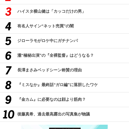
ハイスタ横山健は「カッコだけの男」
有名人サイン“ネット売買”の闇
ジローラモがロケ中にガチナンパ
瀧“極秘出演”の『全裸監督』はどうなる？
長澤まさみベッドシーン称賛の理由
『ミスなか』最終話“ガロ編”に落胆したワケ
『金カム』に必要なのは顔より筋肉？
後藤真希、過去最高露出の写真集が物議