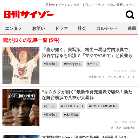
日刊サイゾー｜エンタメ・お笑い・ドラマ・社会の最新ニュース
日刊サイゾー
エンタメ
お笑い
ドラマ
社会
カルチャー
連載
龍が如くの記事一覧 (5件)
『龍が如く』実写版、桐生一馬は竹内涼真で、
渋谷すばるも出演？「マジでやめて」と反発も
龍が如く
渋谷すばる
ゲーム
2023/12/21 13:00
仲宗根由紀子（エンタメ系ライター）
“キムタクが如く”最新作発売発表で騒然！新た
な舞台横浜で八神が大暴れ
ゲーム
JUDGE EYES
LOST JUDGMENT
龍が如く
木村拓哉
2021/05/11 18:00
辻 英之（編集者）
木村拓哉“ゲーム出演”の報酬は1億円以上!?