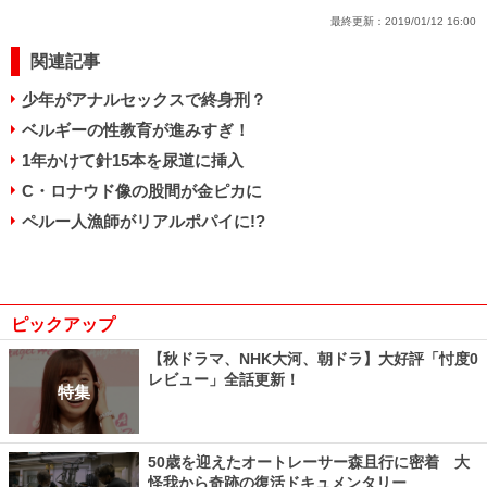
最終更新：
2019/01/12 16:00
関連記事
少年がアナルセックスで終身刑？
ベルギーの性教育が進みすぎ！
1年かけて針15本を尿道に挿入
C・ロナウド像の股間が金ピカに
ペルー人漁師がリアルポパイに!?
ピックアップ
【秋ドラマ、NHK大河、朝ドラ】大好評「忖度0
レビュー」全話更新！
特集
50歳を迎えたオートレーサー森且行に密着 大
怪我から奇跡の復活ドキュメンタリー