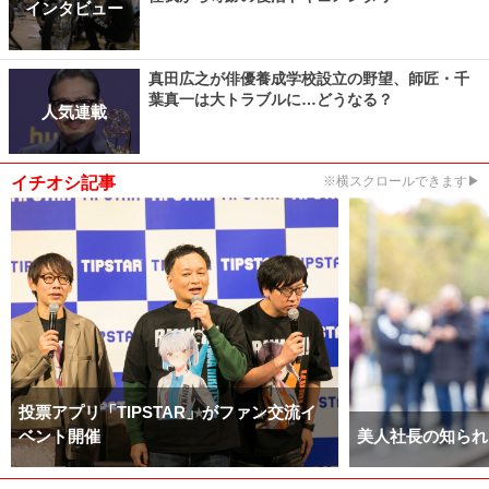
インタビュー
真田広之が俳優養成学校設立の野望、師匠・千
葉真一は大トラブルに…どうなる？
人気連載
イチオシ記事
※横スクロールできます▶
投票アプリ「TIPSTAR」がファン交流イ
ベント開催
美人社長の知られ