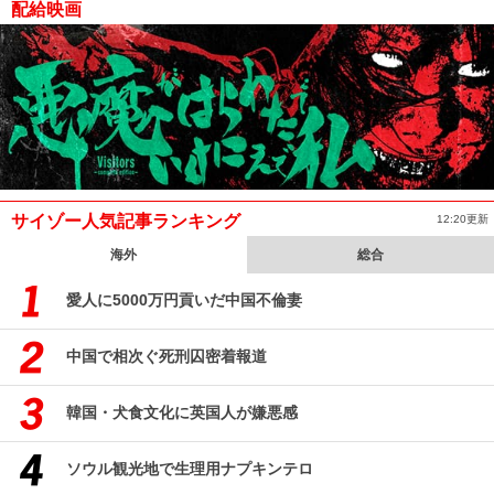
配給映画
サイゾー人気記事ランキング
12:20更新
海外
総合
愛人に5000万円貢いだ中国不倫妻
中国で相次ぐ死刑囚密着報道
韓国・犬食文化に英国人が嫌悪感
ソウル観光地で生理用ナプキンテロ