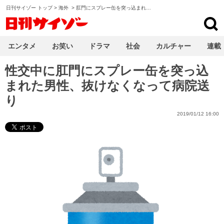
日刊サイゾー トップ
>
海外
>
肛門にスプレー缶を突っ込まれ…
日刊サイゾー
エンタメ
お笑い
ドラマ
社会
カルチャー
連載
性交中に肛門にスプレー缶を突っ込
まれた男性、抜けなくなって病院送
り
2019/01/12 16:00