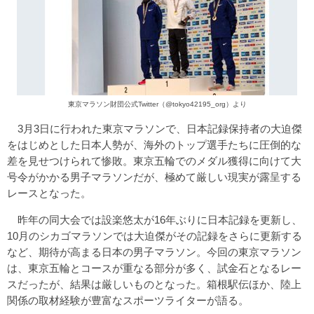
東京マラソン財団公式Twitter（@tokyo42195_org）より
3月3日に行われた東京マラソンで、日本記録保持者の大迫傑
をはじめとした日本人勢が、海外のトップ選手たちに圧倒的な
差を見せつけられて惨敗。東京五輪でのメダル獲得に向けて大
号令がかかる男子マラソンだが、極めて厳しい現実が露呈する
レースとなった。
昨年の同大会では設楽悠太が16年ぶりに日本記録を更新し、
10月のシカゴマラソンでは大迫傑がその記録をさらに更新する
など、期待が高まる日本の男子マラソン。今回の東京マラソン
は、東京五輪とコースが重なる部分が多く、試金石となるレー
スだったが、結果は厳しいものとなった。箱根駅伝ほか、陸上
関係の取材経験が豊富なスポーツライターが語る。