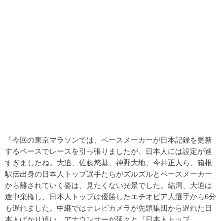
「今回の東京マラソンでは、ペースメーカーが日本記録を更新
するペースでレースを引っ張りましたが、日本人には設定が速
すぎましたね。大迫、佐藤悠基、神野大地、今井正人ら、箱根
駅伝出身の日本人トップ選手たちがズルズルとペースメーカー
から離されていく姿は、見たくない光景でした。結局、大迫は
途中棄権し、日本人トップは優勝したエチオピア人選手から6分
も遅れました。中継ではテレビカメラが先頭集団から遅れた日
本人ばかり追い、アナウンサーが延々と『日本人トップ