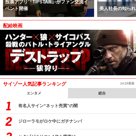
投票アプリ「TIPSTAR」がファン交流イ
ベント開催
美人社長の知られ
配給映画
サイゾー人気記事ランキング
14:20更新
エンタメ
総合
有名人サイン“ネット売買”の闇
ジローラモがロケ中にガチナンパ