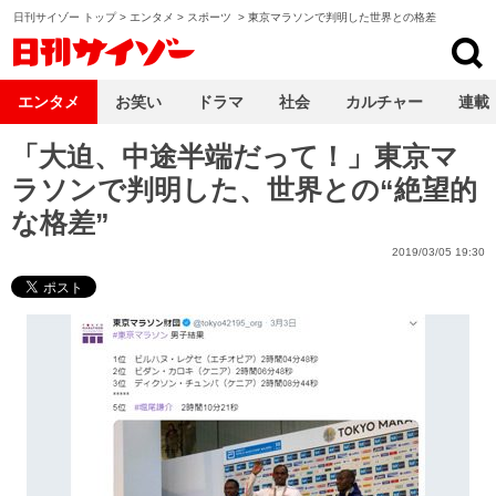
日刊サイゾー トップ
>
エンタメ
>
スポーツ
>
東京マラソンで判明した世界との格差
日刊サイゾー
エンタメ
お笑い
ドラマ
社会
カルチャー
連載
「大迫、中途半端だって！」東京マ
ラソンで判明した、世界との“絶望的
な格差”
2019/03/05 19:30