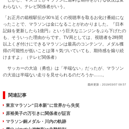
わらない。テレビ関係者がいう。
「お正月の箱根駅伝が30％近くの視聴率を取るお化け番組にな
ったことで、マラソンは金になることがわかりました。『日本
記録を更新したら1億円』という巨大なニンジンをぶら下げたの
も、そういった理由からです。TV局としては、視聴者を2時間
以上くぎ付けにできるマラソンは最高のコンテンツ。メダル獲
得の可能性が低いことは薄々気づいていても、期待感を煽り続
けますよ」（テレビ関係者）
サッカーの大迫（勇也）は「半端ない」だったが、マラソン
の大迫は半端ない走りを見せられるのだろうか……。
最終更新：
2019/03/07 09:57
関連記事
東京マラソン“日本新”に世界から失笑
原裕美子の万引きに関係者が証言
マラソン銅メダル・川内の軌跡