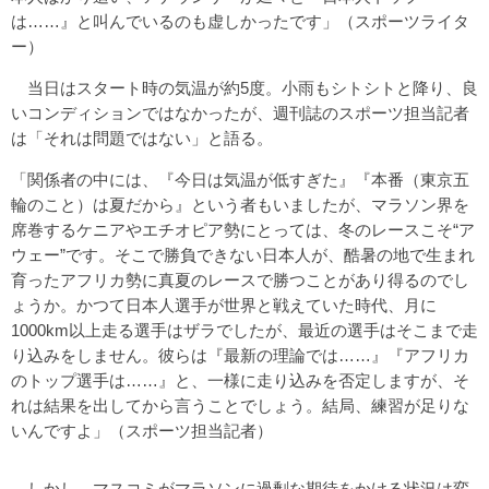
は……』と叫んでいるのも虚しかったです」（スポーツライタ
ー）
当日はスタート時の気温が約5度。小雨もシトシトと降り、良
いコンディションではなかったが、週刊誌のスポーツ担当記者
は「それは問題ではない」と語る。
「関係者の中には、『今日は気温が低すぎた』『本番（東京五
輪のこと）は夏だから』という者もいましたが、マラソン界を
席巻するケニアやエチオピア勢にとっては、冬のレースこそ“ア
ウェー”です。そこで勝負できない日本人が、酷暑の地で生まれ
育ったアフリカ勢に真夏のレースで勝つことがあり得るのでし
ょうか。かつて日本人選手が世界と戦えていた時代、月に
1000km以上走る選手はザラでしたが、最近の選手はそこまで走
り込みをしません。彼らは『最新の理論では……』『アフリカ
のトップ選手は……』と、一様に走り込みを否定しますが、そ
れは結果を出してから言うことでしょう。結局、練習が足りな
いんですよ」（スポーツ担当記者）
しかし、マスコミがマラソンに過剰な期待をかける状況は変