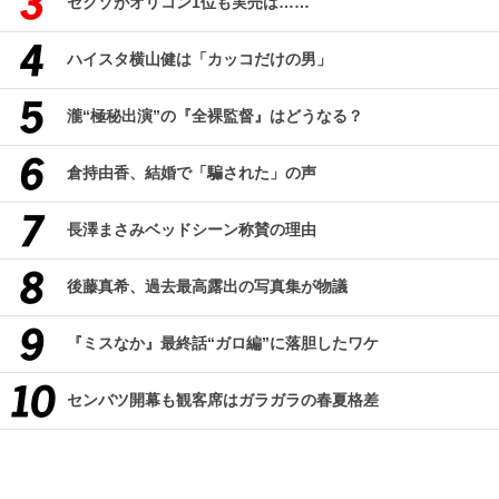
セクゾがオリコン1位も実売は……
ハイスタ横山健は「カッコだけの男」
瀧“極秘出演”の『全裸監督』はどうなる？
倉持由香、結婚で「騙された」の声
長澤まさみベッドシーン称賛の理由
後藤真希、過去最高露出の写真集が物議
『ミスなか』最終話“ガロ編”に落胆したワケ
センバツ開幕も観客席はガラガラの春夏格差