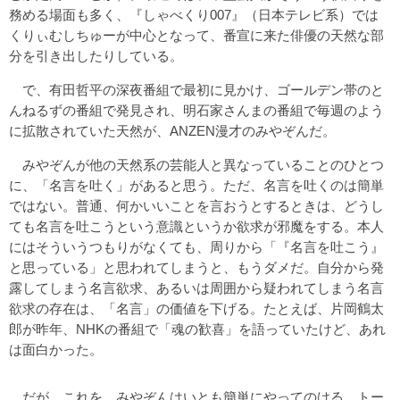
務める場面も多く、『しゃべくり007』（日本テレビ系）では
くりぃむしちゅーが中心となって、番宣に来た俳優の天然な部
分を引き出したりしている。
で、有田哲平の深夜番組で最初に見かけ、ゴールデン帯のと
んねるずの番組で発見され、明石家さんまの番組で毎週のよう
に拡散されていた天然が、ANZEN漫才のみやぞんだ。
みやぞんが他の天然系の芸能人と異なっていることのひとつ
に、「名言を吐く」があると思う。ただ、名言を吐くのは簡単
ではない。普通、何かいいことを言おうとするときは、どうし
ても名言を吐こうという意識というか欲求が邪魔をする。本人
にはそういうつもりがなくても、周りから「『名言を吐こう』
と思っている」と思われてしまうと、もうダメだ。自分から発
露してしまう名言欲求、あるいは周囲から疑われてしまう名言
欲求の存在は、「名言」の価値を下げる。たとえば、片岡鶴太
郎が昨年、NHKの番組で「魂の歓喜」を語っていたけど、あれ
は面白かった。
だが、これを、みやぞんはいとも簡単にやってのける。トー