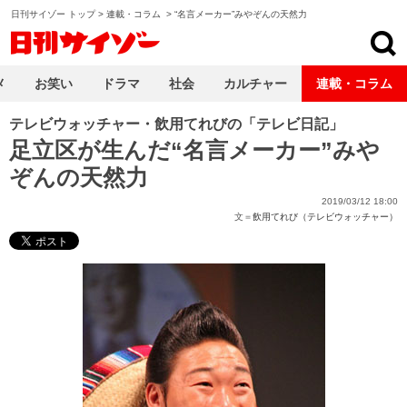
日刊サイゾー トップ
>
連載・コラム
>
“名言メーカー”みやぞんの天然力
日刊サイゾー
メ
お笑い
ドラマ
社会
カルチャー
連載・コラム
テレビウォッチャー・飲用てれびの「テレビ日記」
足立区が生んだ“名言メーカー”みや
ぞんの天然力
2019/03/12 18:00
文＝
飲用てれび（テレビウォッチャー）