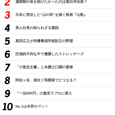
源頼朝の命を助けたかったのは後白河法皇？
日本に実在した“山の民”を描く映画『山歌』
美人社長の知られざる素顔
真田広之が俳優養成学校設立の野望
圧倒的不利な中で優勝したストレッチーズ
「小室圭文書」と弁護士口調の貫禄
阿佐ヶ谷、相次ぐ再開発でどうなる？
「一泊380円」の激安ラブホに潜入
No.1は令和ロマン！