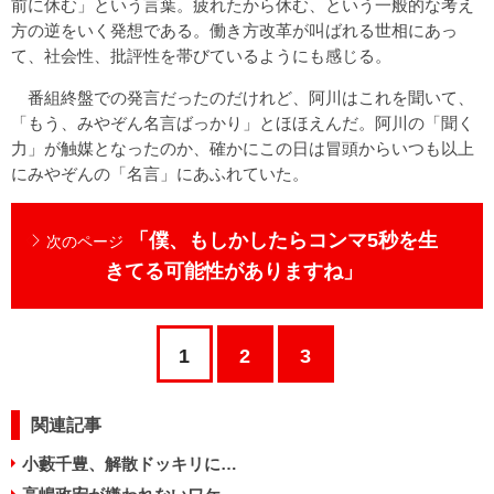
前に休む」という言葉。疲れたから休む、という一般的な考え
方の逆をいく発想である。働き方改革が叫ばれる世相にあっ
て、社会性、批評性を帯びているようにも感じる。
番組終盤での発言だったのだけれど、阿川はこれを聞いて、
「もう、みやぞん名言ばっかり」とほほえんだ。阿川の「聞く
力」が触媒となったのか、確かにこの日は冒頭からいつも以上
にみやぞんの「名言」にあふれていた。
「僕、もしかしたらコンマ5秒を生
次のページ
きてる可能性がありますね」
1
2
3
関連記事
小藪千豊、解散ドッキリに…