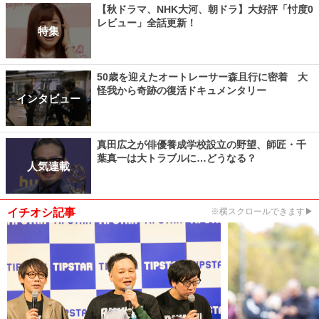
【秋ドラマ、NHK大河、朝ドラ】大好評「忖度0
レビュー」全話更新！
特集
50歳を迎えたオートレーサー森且行に密着 大
怪我から奇跡の復活ドキュメンタリー
インタビュー
真田広之が俳優養成学校設立の野望、師匠・千
葉真一は大トラブルに…どうなる？
人気連載
イチオシ記事
※横スクロールできます▶