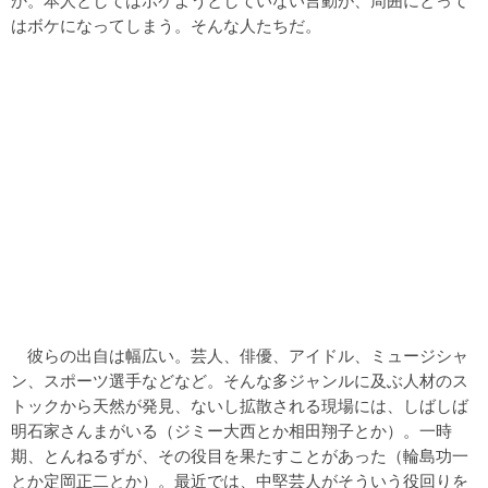
か。本人としてはボケようとしていない言動が、周囲にとって
はボケになってしまう。そんな人たちだ。
彼らの出自は幅広い。芸人、俳優、アイドル、ミュージシャ
ン、スポーツ選手などなど。そんな多ジャンルに及ぶ人材のス
トックから天然が発見、ないし拡散される現場には、しばしば
明石家さんまがいる（ジミー大西とか相田翔子とか）。一時
期、とんねるずが、その役目を果たすことがあった（輪島功一
とか定岡正二とか）。最近では、中堅芸人がそういう役回りを