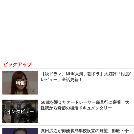
ピックアップ
【秋ドラマ、NHK大河、朝ドラ】大好評「忖度0
レビュー」全話更新！
特集
50歳を迎えたオートレーサー森且行に密着 大
怪我から奇跡の復活ドキュメンタリー
インタビュー
真田広之が俳優養成学校設立の野望、師匠・千