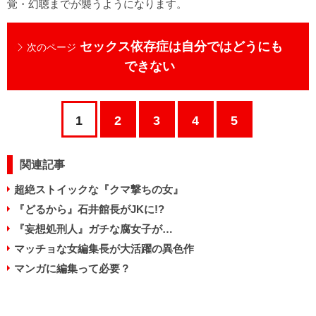
覚・幻聴までが襲うようになります。
セックス依存症は自分ではどうにも
次のページ
できない
1
2
3
4
5
関連記事
超絶ストイックな『クマ撃ちの女』
『どるから』石井館長がJKに!?
『妄想処刑人』ガチな腐女子が…
マッチョな女編集長が大活躍の異色作
マンガに編集って必要？