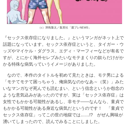
（c）津島隆太／集英社「週プレNEWS」
『セックス依存症になりました。』というマンガがネット上で
話題になっています。セックス依存症というと、タイガー・ウ
ッズやマイケル・ダグラス、エディ・マーフィーなどが有名で
すが、とにかく海外セレブみたいなモテまくりの奴らだけがか
かる特殊な病気っていうイメージがありました。
なので、本作のタイトルを初めて見たときは、モテ男による
「モテてモテて困っちゃう、俺病気なのかなあ～（笑）」みた
いなマンガなぞ死んでも読むまい、という信念というか怨念の
ような意気込みがあったのですが、実は「セックス依存症」は
女性でもかかる可能性があるし、非モテ――なんなら、童貞で
もかかる可能性がある身近な病気だというのです！ 「童貞で
セックス依存症」ってこの世の地獄では……!? がぜん興味が
湧いてしまったので、読んでみることにしました。