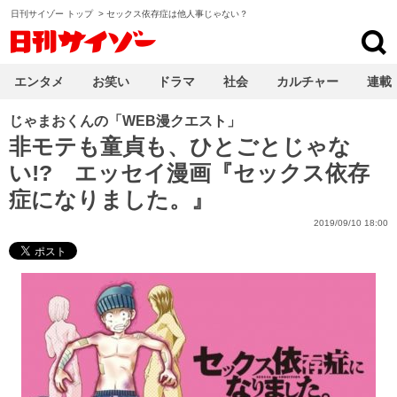
日刊サイゾー トップ
>
セックス依存症は他人事じゃない？
日刊サイゾー
エンタメ
お笑い
ドラマ
社会
カルチャー
連載
じゃまおくんの「WEB漫クエスト」
非モテも童貞も、ひとごとじゃな
い!? エッセイ漫画『セックス依存
症になりました。』
2019/09/10 18:00