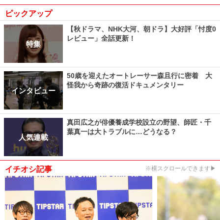
ピックアップ
【秋ドラマ、NHK大河、朝ドラ】大好評「忖度0
レビュー」全話更新！
特集
50歳を迎えたオートレーサー森且行に密着 大
怪我から奇跡の復活ドキュメンタリー
インタビュー
真田広之が俳優養成学校設立の野望、師匠・千
葉真一は大トラブルに…どうなる？
人気連載
イチオシ記事
※横スクロールできます▶