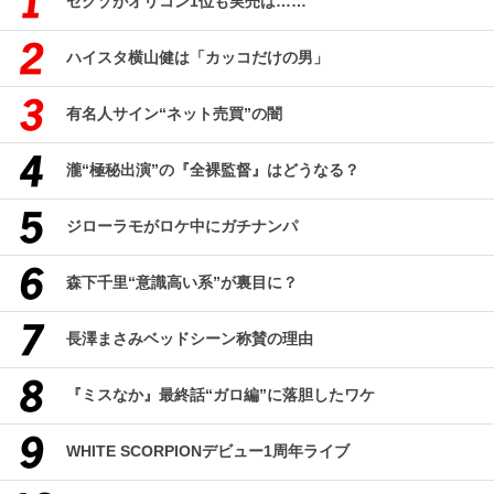
セクゾがオリコン1位も実売は……
ハイスタ横山健は「カッコだけの男」
有名人サイン“ネット売買”の闇
瀧“極秘出演”の『全裸監督』はどうなる？
ジローラモがロケ中にガチナンパ
森下千里“意識高い系”が裏目に？
長澤まさみベッドシーン称賛の理由
『ミスなか』最終話“ガロ編”に落胆したワケ
WHITE SCORPIONデビュー1周年ライブ