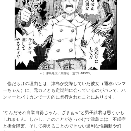
（c）津島隆太／集英社「週プレNEWS」
傷だらけの理由とは、津島が交際していた彼女（通称ハンマ
ーちゃん）に、元カノとも定期的に会っているのがバレて、ハ
ンマーとバリカンで一方的に暴行されたことにあります。
“なんだそれ自業自得じゃん、ざまぁｗ”と男子諸君は思うかも
しれません。しかし、このことがきっかけで津島には、不眠症
と摂食障害、そして抑えることのできない過剰な性衝動や幻