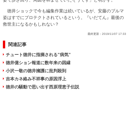
徳井ショックで今も編集作業は続いているが、安藤のブルマ
姿はすでにプロテクトされているという。『いだてん』最後の
救世主になるかもしれない？
最終更新：
2019/11/07 17:33
関連記事
チュート徳井に指摘される”病気”
徳井億ション報道に数年来の因縁
小沢一敬の徳井擁護に批判殺到
吉本カネ絡み不祥事の原因浮上
徳井の騒動で思い出す西原理恵子伝説