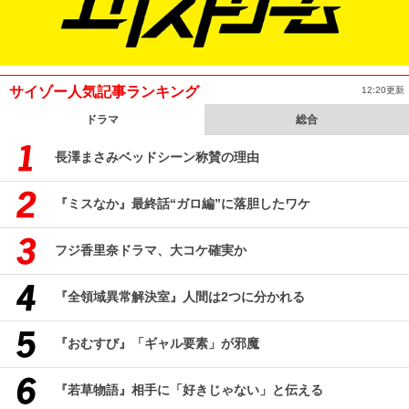
サイゾー人気記事ランキング
12:20更新
ドラマ
総合
長澤まさみベッドシーン称賛の理由
『ミスなか』最終話“ガロ編”に落胆したワケ
フジ香里奈ドラマ、大コケ確実か
『全領域異常解決室』人間は2つに分かれる
『おむすび』「ギャル要素」が邪魔
『若草物語』相手に「好きじゃない」と伝える