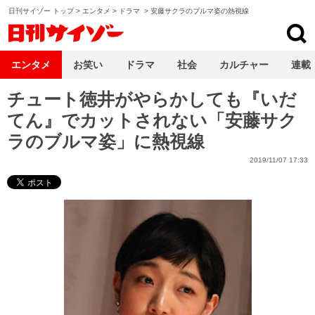
日刊サイゾー トップ
>
エンタメ
>
ドラマ
>
安藤サクラのブルマ姿の熱視線
日刊サイゾー
エンタメ
お笑い
ドラマ
社会
カルチャー
連載
チュート徳井がやらかしても『いだ
てん』でカットされない「安藤サク
ラのブルマ姿」に熱視線
2019/11/07 17:33