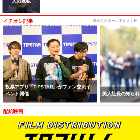
人気連載
イチオシ記事
※横スクロールできます▶
投票アプリ「TIPSTAR」がファン交流イ
ベント開催
美人社長の知られ
配給映画