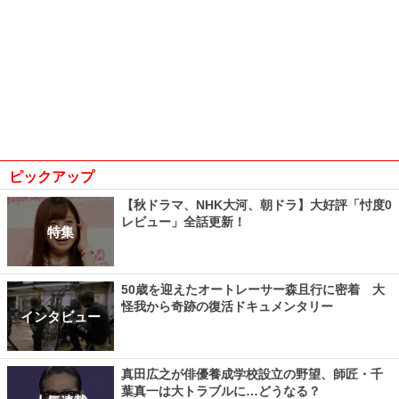
ピックアップ
【秋ドラマ、NHK大河、朝ドラ】大好評「忖度0
レビュー」全話更新！
特集
50歳を迎えたオートレーサー森且行に密着 大
怪我から奇跡の復活ドキュメンタリー
インタビュー
真田広之が俳優養成学校設立の野望、師匠・千
葉真一は大トラブルに…どうなる？