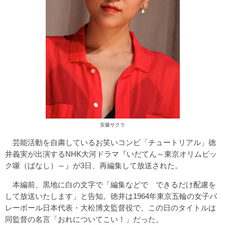
安藤サクラ
芸能活動を自粛しているお笑いコンビ「チュートリアル」徳
井義実が出演するNHK大河ドラマ『いだてん～東京オリムピッ
ク噺（ばなし）～』が3日、再編集して放送された。
本編前、黒地に白の文字で「編集などで できるだけ配慮を
して放送いたします」と告知。徳井は1964年東京五輪の女子バ
レーボール日本代表・大松博文監督役で、この日のタイトルは
同監督の名言「おれについてこい！」だった。