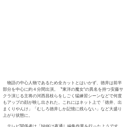
物語の中心人物であるため全カットとはいかず、徳井は前半
部分を中心に約４分間出演。〝東洋の魔女”の異名を持つ安藤サ
クラ演じる主将の河西昌枝らをしごく猛練習シーンなどで何度
もアップの顔が映し出された。これにはネット上で「徳井、出
まくりやんけ」「むしろ徳井しか記憶に残らない」など大盛り
上がり状態に。
テレビ関係者は「NHKは夜通し編集作業を行ったようです