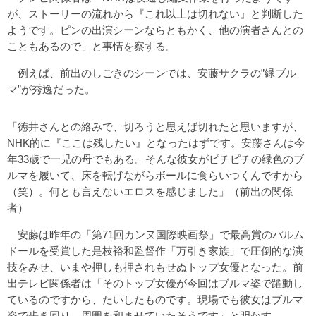
が、ストーリーの流れから『これ以上は切れない』と判断した
ようです。ピンの出演シーンならともかく、他の演者さんとの
こともあるので」と事情を察する。
例えば、前出のしごきのシーンでは、安藤サクラの”緑ブル
マ”が秀逸だった。
「徳井さんとの絡みで、切ろうと思えば切れたと思いますが、
NHK的に『ここは残したい』となったはずです。安藤さんは今
年33歳で一児の母でもある。そんな彼女がピチピチの緑色のブ
ルマを履いて、床を転げながらボールに食らいつくんですから
（笑）。何とも言えないエロスを感じました」（前出の関係
者）
安藤は昨年の「第71回カンヌ国際映画祭」で最高賞のパルム
ドールを受賞した是枝裕和監督作「万引き家族」で圧倒的な演
技をみせ、いまや押しも押されもせぬトップ女優となった。前
出テレビ関係者は「そのトップ女優が今回はブルマ姿で躍動し
ているのですから、たいしたものです。現場でも彼女はブルマ
姿で歩き回り、周囲を和ませていたそうです」と明かす。