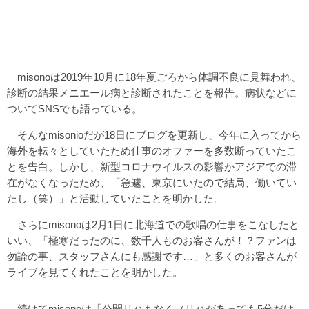
misonoは2019年10月に18年夏ごろから体調不良に見舞われ、
診断の結果メニエール病と診断されたことを報告。病状などに
ついてSNSでも語っている。
そんなmisonioだが18日にブログを更新し、今年に入ってから
海外を転々としていたため仕事のオファーを多数断っていたこ
とを告白。しかし、新型コロナウイルスの影響かアジアでの滞
在がなくなったため、「急遽、東京にいたので結局、働いてい
たし（笑）」と活動していたことを明かした。
さらにmisonoは2月1日に北海道での歌唱の仕事をこなしたと
いい、「極寒だったのに、数千人ものお客さんが！？ファンは
勿論の事、スタッフさんにも感謝です…」と多くのお客さんが
ライブを見てくれたことを明かした。
続けてmisonoは「公開リハもなく（リハがあっても5分だけ