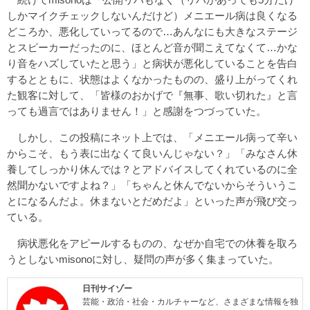
しかマイクチェックしないんだけど）メニエール病は良くなる
どころか、悪化していってるので…あんなにも大きなステージ
とスピーカーだったのに、ほとんど音が聞こえてなくて…かな
り音をハズしていたと思う」と病状が悪化していることを告白
するとともに、状態はよくなかったものの、盛り上がってくれ
た観客に対して、「皆様のおかげで『無事、歌い切れた』と言
っても過言ではありません！」と感謝をつづっていた。
しかし、この投稿にネット上では、「メニエール病って辛い
からこそ、もう表に出なくて良いんじゃない？」「みなさん休
養してしっかり休んでは？とアドバイスしてくれているのに全
然聞かないですよね？」「ちゃんと休んでないからそういうこ
とになるんだよ。休まないとだめだよ」といった声が飛び交っ
ている。
病状悪化をアピールするものの、なぜか自宅での休養を取ろ
うとしないmisonoに対し、疑問の声が多く集まっていた。
日刊サイゾー
芸能・政治・社会・カルチャーなど、さまざまな情報を独