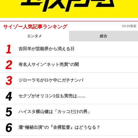
サイゾー人気記事ランキング
23:20更新
エンタメ
総合
吉田羊が芸能界から消える日
有名人サイン“ネット売買”の闇
ジローラモがロケ中にガチナンパ
セクゾがオリコン1位も実売は……
ハイスタ横山健は「カッコだけの男」
瀧“極秘出演”の『全裸監督』はどうなる？