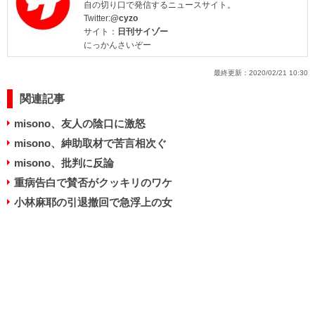
自の切り口で発信するニュースサイト。
Twitter:
@cyzo
サイト：
日刊サイゾー
にっかんさいぞー
最終更新：
2020/02/21 10:30
関連記事
misono、友人の陰口に激怒
misono、紳助取材で苦言相次ぐ
misono、批判に反論
重病告白で賛否がクッキリのワケ
小林麻耶の引退撤回で急浮上の女