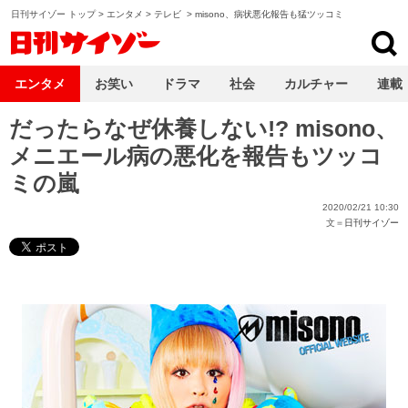
日刊サイゾー トップ
>
エンタメ
>
テレビ
>
misono、病状悪化報告も猛ツッコミ
日刊サイゾー
エンタメ
お笑い
ドラマ
社会
カルチャー
連載
だったらなぜ休養しない!? misono、
メニエール病の悪化を報告もツッコ
ミの嵐
2020/02/21 10:30
文＝
日刊サイゾー