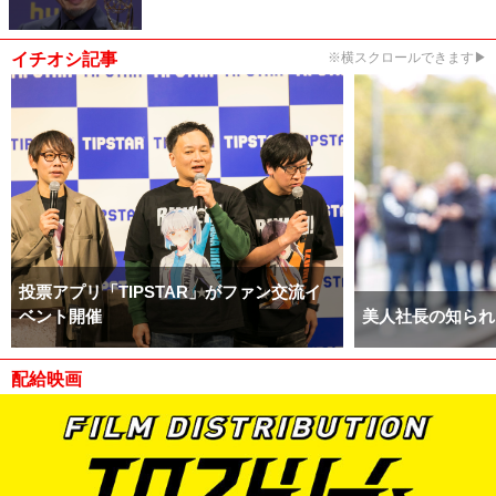
イチオシ記事
※横スクロールできます▶
投票アプリ「TIPSTAR」がファン交流イ
ベント開催
美人社長の知られ
配給映画