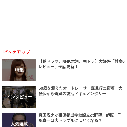
ピックアップ
【秋ドラマ、NHK大河、朝ドラ】大好評「忖度0
レビュー」全話更新！
特集
50歳を迎えたオートレーサー森且行に密着 大
怪我から奇跡の復活ドキュメンタリー
インタビュー
真田広之が俳優養成学校設立の野望、師匠・千
葉真一は大トラブルに…どうなる？
人気連載