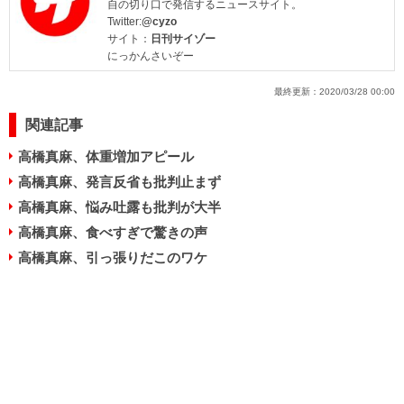
自の切り口で発信するニュースサイト。
Twitter:
@cyzo
サイト：
日刊サイゾー
にっかんさいぞー
最終更新：
2020/03/28 00:00
関連記事
高橋真麻、体重増加アピール
高橋真麻、発言反省も批判止まず
高橋真麻、悩み吐露も批判が大半
高橋真麻、食べすぎで驚きの声
高橋真麻、引っ張りだこのワケ