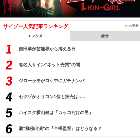
サイゾー人気記事ランキング
05:20更新
エンタメ
総合
吉田羊が芸能界から消える日
有名人サイン“ネット売買”の闇
ジローラモがロケ中にガチナンパ
セクゾがオリコン1位も実売は……
ハイスタ横山健は「カッコだけの男」
瀧“極秘出演”の『全裸監督』はどうなる？