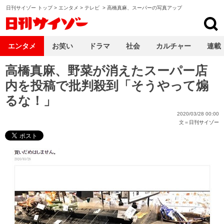
日刊サイゾー トップ
>
エンタメ
>
テレビ
>
高橋真麻、スーパーの写真アップ
日刊サイゾー
エンタメ
お笑い
ドラマ
社会
カルチャー
連載
高橋真麻、野菜が消えたスーパー店
内を投稿で批判殺到「そうやって煽
るな！」
2020/03/28 00:00
文＝
日刊サイゾー