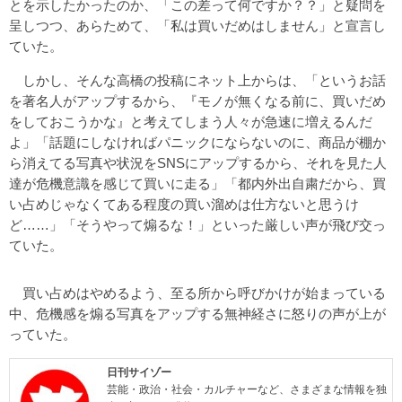
とを示したかったのか、「この差って何ですか？？」と疑問を
呈しつつ、あらためて、「私は買いだめはしません」と宣言し
ていた。
しかし、そんな高橋の投稿にネット上からは、「というお話
を著名人がアップするから、『モノが無くなる前に、買いだめ
をしておこうかな』と考えてしまう人々が急速に増えるんだ
よ」「話題にしなければパニックにならないのに、商品が棚か
ら消えてる写真や状況をSNSにアップするから、それを見た人
達が危機意識を感じて買いに走る」「都内外出自粛だから、買
い占めじゃなくてある程度の買い溜めは仕方ないと思うけ
ど……」「そうやって煽るな！」といった厳しい声が飛び交っ
ていた。
買い占めはやめるよう、至る所から呼びかけが始まっている
中、危機感を煽る写真をアップする無神経さに怒りの声が上が
っていた。
日刊サイゾー
芸能・政治・社会・カルチャーなど、さまざまな情報を独