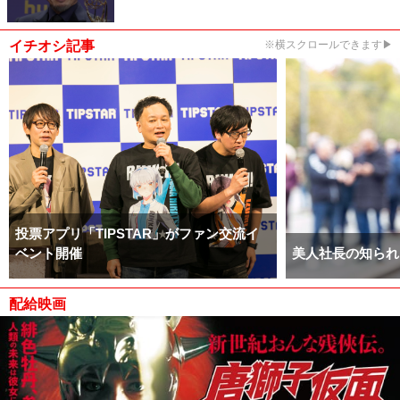
イチオシ記事
※横スクロールできます▶
投票アプリ「TIPSTAR」がファン交流イ
ベント開催
美人社長の知られ
配給映画