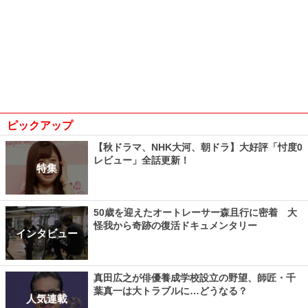
ピックアップ
【秋ドラマ、NHK大河、朝ドラ】大好評「忖度0
レビュー」全話更新！
特集
50歳を迎えたオートレーサー森且行に密着 大
怪我から奇跡の復活ドキュメンタリー
インタビュー
真田広之が俳優養成学校設立の野望、師匠・千
葉真一は大トラブルに…どうなる？
人気連載