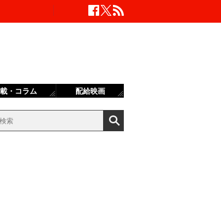
載・コラム
配給映画