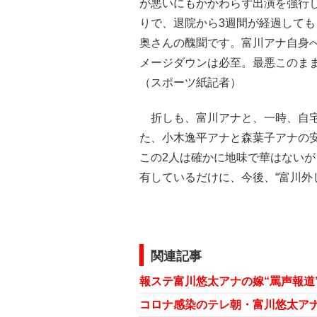
が悪いにもかかわらず出演を強行
りで、退院から3週間が経過して
奥さんの醜聞です。富川アナ自身
メージダウンは必至。最悪このま
（スポーツ紙記者）
折しも、富川アナと、一時、自宅
た、小木逸平アナと森葉子アナの
この2人は確かに地味で華はない
有しているだけに、今後、“富川外
関連記事
報ステ富川悠太アナの嫁“罵声報道