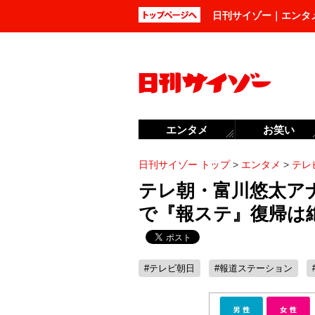
日刊サイゾー｜エンタ
エンタメ
お笑い
日刊サイゾー トップ
>
エンタメ
>
テレ
テレ朝・富川悠太ア
で『報ステ』復帰は
#テレビ朝日
#報道ステーション