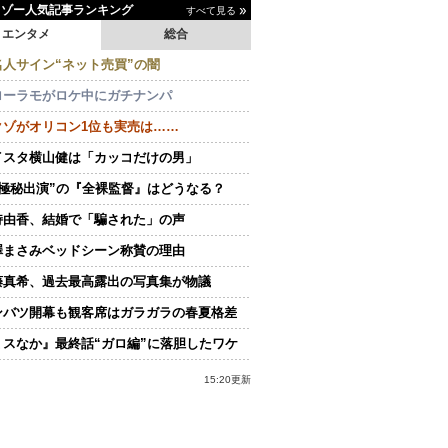
イゾー人気記事ランキング
すべて見る
エンタメ
総合
名人サイン“ネット売買”の闇
ローラモがロケ中にガチナンパ
クゾがオリコン1位も実売は……
イスタ横山健は「カッコだけの男」
“極秘出演”の『全裸監督』はどうなる？
持由香、結婚で「騙された」の声
澤まさみベッドシーン称賛の理由
藤真希、過去最高露出の写真集が物議
ンバツ開幕も観客席はガラガラの春夏格差
ミスなか』最終話“ガロ編”に落胆したワケ
15:20更新