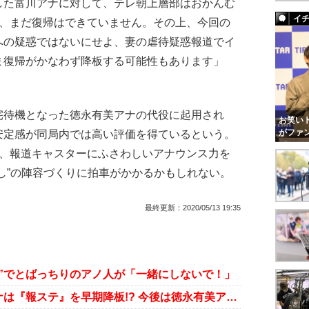
した富川アナに対して、テレ朝上層部はおかんむ
イ
も、まだ復帰はできていません。その上、今回の
への疑惑ではないにせよ、妻の虐待疑惑報道でイ
ま復帰がかなわず降板する可能性もあります」
待機となった徳永有美アナの代役に起用され
お笑いト
がファ
安定感が同局内では高い評価を得ているという。
が、報道キャスターにふさわしいアナウンス力を
し”の陣容づくりに拍車がかかるかもしれない。
最終更新：
2020/05/13 19:35
”でとばっちりのアノ人が「一緒にしないで！」
コロナ感染のテレ朝・富川悠太アナは『報ステ』を早期降板!? 今後は徳永有美アナ中心のシフトに変更へ