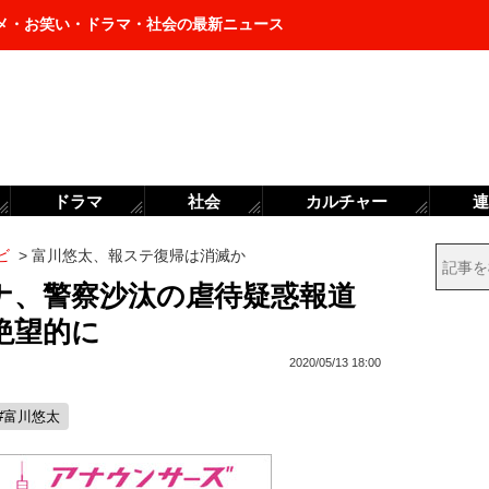
メ・お笑い・ドラマ・社会の最新ニュース
ドラマ
社会
カルチャー
連
ビ
>
富川悠太、報ステ復帰は消滅か
ナ、警察沙汰の虐待疑惑報道
絶望的に
2020/05/13 18:00
#富川悠太