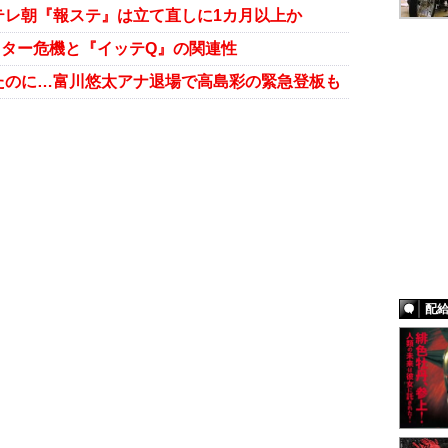
テレ朝『報ステ』は立て直しに1カ月以上か
スター危機と『イッテQ』の関連性
たのに…富川悠太アナ退場で高島彩の緊急登板も
配