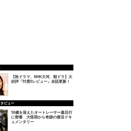
集
【秋ドラマ、NHK大河、朝ドラ】大
好評「忖度0レビュー」全話更新！
ンタビュー
50歳を迎えたオートレーサー森且行
に密着 大怪我から奇跡の復活ドキ
ュメンタリー