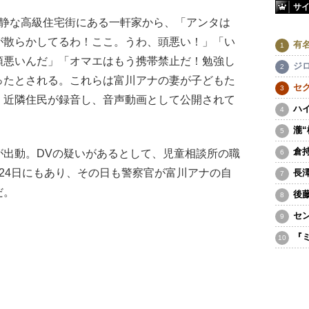
サ
静な高級住宅街にある一軒家から、「アンタは
が散らかしてるわ！ここ。うわ、頭悪い！」「い
有
頭悪いんだ」「オマエはもう携帯禁止だ！勉強し
ジ
ったとされる。これらは富川アナの妻が子どもた
セ
、近隣住民が録音し、音声動画として公開されて
ハ
瀧
倉
出動。DVの疑いがあるとして、児童相談所の職
24日にもあり、その日も警察官が富川アナの自
長
だ。
後
セ
『