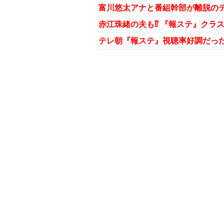
富川悠太アナと番組幹部が離脱の
赤江珠緒の夫も⁉ 『報ステ』クラ
テレ朝『報ステ』視聴率好調だっ