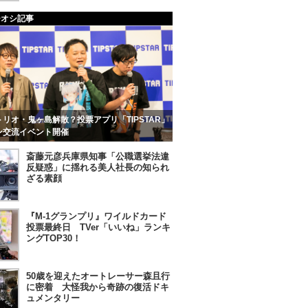
チオシ記事
リオ・鬼ヶ島解散？投票アプリ「TIPSTAR」
ン交流イベント開催
斎藤元彦兵庫県知事「公職選挙法違
反疑惑」に揺れる美人社長の知られ
ざる素顔
『M-1グランプリ』ワイルドカード
投票最終日 TVer「いいね」ランキ
ングTOP30！
50歳を迎えたオートレーサー森且行
に密着 大怪我から奇跡の復活ドキ
ュメンタリー