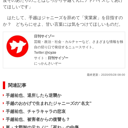
度そのあたりのことはしっかり手越くんにアドバイスしてあげ
てほしいです」
はたして、手越はジャニーズを辞めて「実業家」を目指すの
か？ どちらにせよ、甘い言葉には気をつけてほしいものだ。
日刊サイゾー
芸能・政治・社会・カルチャーなど、さまざまな情報を独
自の切り口で発信するニュースサイト。
Twitter:
@cyzo
サイト：
日刊サイゾー
にっかんさいぞー
最終更新：
2020/05/28 08:00
関連記事
手越祐也、退所したら逆襲か
手越のおかげで生まれたジャニーズの“名文”
手越祐也、チャラキャラの悲哀
手越祐也、被害者からの復讐も？
嵐・大野智の元カノに「死ね」の中傷