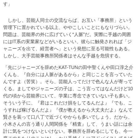
す」
しかし、芸能人同士の交流ならば、お互い「事務所」という
管理下に置かれている以上、ややこしいことにもなりづらい。
問題は、芸能界の外に広げていく“人脈”だ。実際に手越の周囲
にはIT系の実業家などがいるといい、彼らに触発されれば「ジ
ャニーズを出て、経営者へ」という発想に至る可能性もある。
しかし、大手芸能事務所関係者はそんな手越を危惧する。
「先にジャニーズを辞めたKAT-TUNの田中聖くんや田口淳之介
くんも、『自分には人脈があるから』と同じことを言っていた
んですよ（苦笑）。そら、芸能人ってだけで色んな人が寄って
くる。ましてやジャニーズの子は、こう言ってはなんだけど10
代の頃から芸能界にいて、学業に専念できていない子も多い。
そういう子に、『君はこれだけ損をしてるんだよ』『でも、こ
うすれば稼げるんだよ』『僕が教えるから大丈夫だよ』なんて
賢さを装って口八丁で近づくやからも多いでしょう。だから、
小木さんの言う通り人間関係を『精査』して、うまい話には余
計に気をつけないといけない。事務所を辞めるにしても、今一