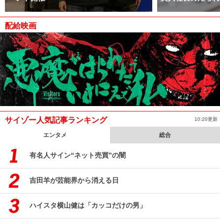
配給映画
サイゾー人気記事ランキング
10:20更新
エンタメ
総合
有名人サイン“ネット売買”の闇
吉田羊が芸能界から消える日
ハイスタ横山健は「カッコだけの男」