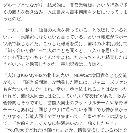
グループとつながり、結果的に「闇営業斡旋」という行為で多
くの芸人を巻き込み、入江自身も吉本興業をクビになってしま
ったのだ。
一方、手越も「独自の人脈を持っている」と吹聴していると
いい、「実業家になりたいと言っている」という報道がスポー
ツ紙で報じられた。こうした報道を受け、前出の小木は続けて
「知り合いが多いって人のことを聞くと、（入江を思い出し
て）心配になっちゃうんですよね。だからちゃんと精査したほ
うがいい」と助言したのだ。芸能記者はこう語る。
「入江はKis-My-Ft2の北山宏光や、NEWSの増田貴久とも交流
があり、『闇営業問題』が勃発した際には、ジャニーズファン
もざわついたんですよね。幸い、巻き込まれることはなかった
けれど、芸能人同士には公にしていない“交友録”がある。飲み
会仲間もそうですし、芸能人同士のフットサルチームや草野球
チームもあれば、同じサウナに通っている同士でも仲が良かっ
たりする。芸能人同士で寄り集まって、仕事やギャラの話をし
て、『お前んとこそんなに待遇悪いの？ 独立したら？』
『YouTubeでどれだけ儲けた』とか、情報交換しているわけで