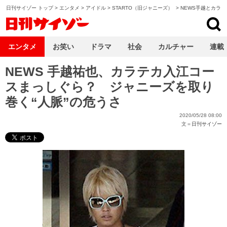
日刊サイゾー トップ
>
エンタメ
>
アイドル
>
STARTO（旧ジャニーズ）
>
NEWS手越とカラ
日刊サイゾー
エンタメ
お笑い
ドラマ
社会
カルチャー
連載
NEWS 手越祐也、カラテカ入江コー
スまっしぐら？ ジャニーズを取り
巻く“人脈”の危うさ
2020/05/28 08:00
文＝
日刊サイゾー