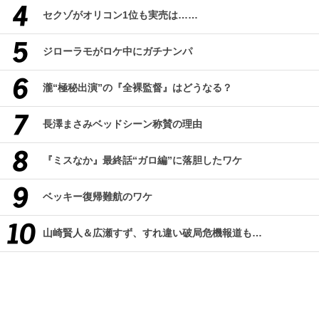
セクゾがオリコン1位も実売は……
ジローラモがロケ中にガチナンパ
瀧“極秘出演”の『全裸監督』はどうなる？
長澤まさみベッドシーン称賛の理由
『ミスなか』最終話“ガロ編”に落胆したワケ
ベッキー復帰難航のワケ
山崎賢人＆広瀬すず、すれ違い破局危機報道も…