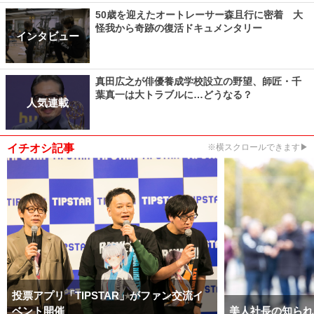
50歳を迎えたオートレーサー森且行に密着 大
怪我から奇跡の復活ドキュメンタリー
インタビュー
真田広之が俳優養成学校設立の野望、師匠・千
葉真一は大トラブルに…どうなる？
人気連載
イチオシ記事
※横スクロールできます▶
投票アプリ「TIPSTAR」がファン交流イ
ベント開催
美人社長の知られ