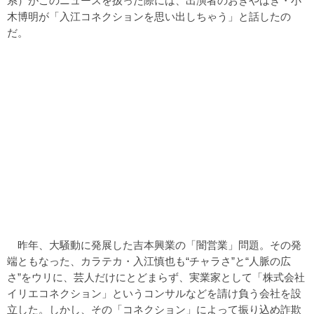
系）がこのニュースを扱った際には、出演者のおぎやはぎ・小
木博明が「入江コネクションを思い出しちゃう」と話したの
だ。
昨年、大騒動に発展した吉本興業の「闇営業」問題。その発
端ともなった、カラテカ・入江慎也も“チャラさ”と“人脈の広
さ”をウリに、芸人だけにとどまらず、実業家として「株式会社
イリエコネクション」というコンサルなどを請け負う会社を設
立した。しかし、その「コネクション」によって振り込め詐欺