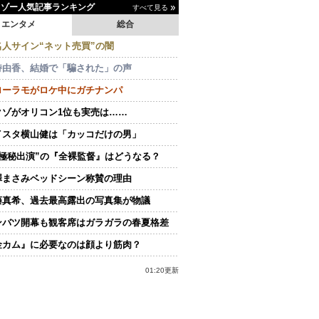
イゾー人気記事ランキング
すべて見る
エンタメ
総合
名人サイン“ネット売買”の闇
持由香、結婚で「騙された」の声
ローラモがロケ中にガチナンパ
クゾがオリコン1位も実売は……
イスタ横山健は「カッコだけの男」
“極秘出演”の『全裸監督』はどうなる？
澤まさみベッドシーン称賛の理由
藤真希、過去最高露出の写真集が物議
ンバツ開幕も観客席はガラガラの春夏格差
金カム』に必要なのは顔より筋肉？
01:20更新