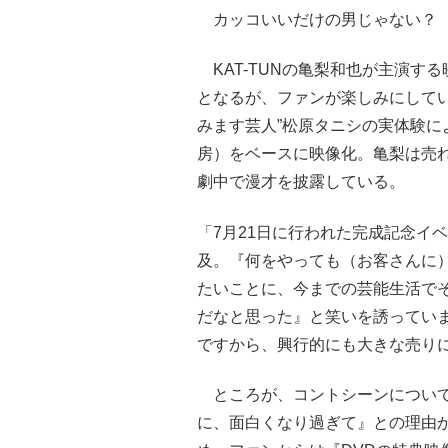
カッコいいだけの男じゃない？
KAT-TUNの亀梨和也が主演す
となるが、ファンが楽しみにして
みます芸人”松原タニシの実体験
房）をベースに映像化。亀梨は売
劇中で漫才を披露している。
「7月21日に行われた完成記念イベ
及。『何をやっても（お客さんに
たいことに、今までの芸能生活で
だなと思った』と笑いを誘ってい
ですから、興行的にも大きな売り
ところが、コントシーンについて
に、面白くなり過ぎて』との理由