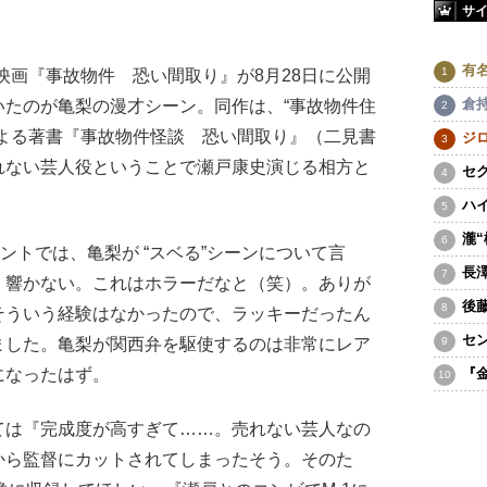
サ
有
る映画『事故物件 恐い間取り』が8月28日に公開
倉
いたのが亀梨の漫才シーン。同作は、“事故物件住
による著書『事故物件怪談 恐い間取り』（二見書
ジ
れない芸人役ということで瀬戸康史演じる相方と
セ
ハ
瀧
ントでは、亀梨が “スベる”シーンについて言
長
）響かない。これはホラーだなと（笑）。ありが
後
そういう経験はなかったので、ラッキーだったん
セ
ました。亀梨が関西弁を駆使するのは非常にレア
になったはず。
『
は『完成度が高すぎて……。売れない芸人なの
から監督にカットされてしまったそう。そのた