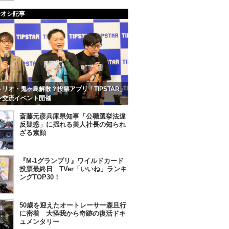
チオシ記事
リオ・鬼ヶ島解散？投票アプリ「TIPSTAR」
ン交流イベント開催
斎藤元彦兵庫県知事「公職選挙法違
反疑惑」に揺れる美人社長の知られ
ざる素顔
『M-1グランプリ』ワイルドカード
投票最終日 TVer「いいね」ランキ
ングTOP30！
50歳を迎えたオートレーサー森且行
に密着 大怪我から奇跡の復活ドキ
ュメンタリー