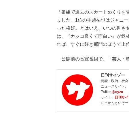
「番組で過去のスカートめくりを
ました。1位の手越祐也はジャニー
った格好。とはいえ、いつの世も
は、『カッコ良くて面白い』が鉄
れば、すぐに好き部門のほうで上
公開前の番宣番組で、「芸人・亀
日刊サイゾー
芸能・政治・社会
ニュースサイト。
Twitter:
@cyzo
サイト：
日刊サイ
にっかんさいぞー