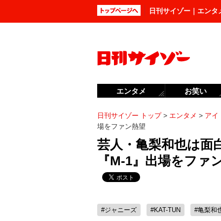
日刊サイゾー｜エンタ
エンタメ
お笑い
日刊サイゾー トップ
>
エンタメ
>
アイ
場をファン熱望
芸人・亀梨和也は面白
『M-1』出場をファ
#ジャニーズ
#KAT-TUN
#亀梨和