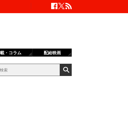
載・コラム
配給映画