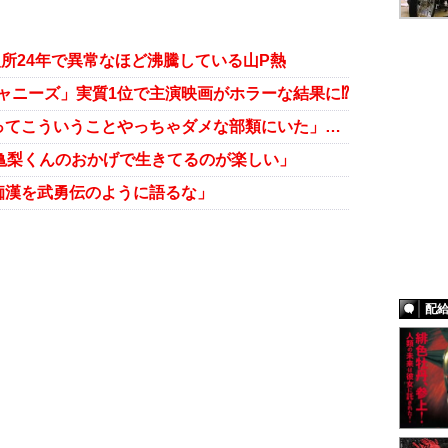
入所24年で異常なほど沸騰している山P熱
ジャニーズ」実質1位で主演映画がホラーな結果に⁉
亀梨和也インスタライブで「僕らってこういうことやっちゃダメな部類にいた」ジャニーズの急激な変化
亀梨くんのおかげで生きてるのが楽しい」
痴漢を武勇伝のように語るな」
配