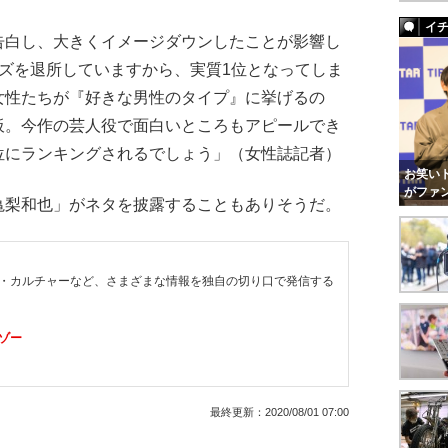
イ
告白し、大きくイメージダウンしたことが影響し
ズを退所していますから、実質1位となってしま
女性たちが『好きな男性のタイプ』に挙げるの
板。今作の芸人役で面白いところもアピールでき
位にランキングされるでしょう」（女性誌記者）
お笑いト
がファ
梨和也」がネタを披露することもありそうだ。
・カルチャーなど、さまざまな情報を独自の切り口で発信する
ゾー
最終更新：
2020/08/01 07:00