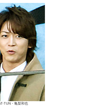
AT-TUN・亀梨和也