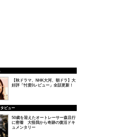
集
【秋ドラマ、NHK大河、朝ドラ】大
好評「忖度0レビュー」全話更新！
ンタビュー
50歳を迎えたオートレーサー森且行
に密着 大怪我から奇跡の復活ドキ
ュメンタリー