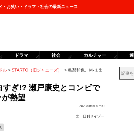
メ・お笑い・ドラマ・社会の最新ニュース
ドラマ
社会
カルチャー
連
ドル
>
STARTO（旧ジャニーズ）
>
亀梨和也、Ｍ-１出
すぎ!? 瀬戸康史とコンビで
ンが熱望
2020/08/01 07:00
文＝
日刊サイゾー
也