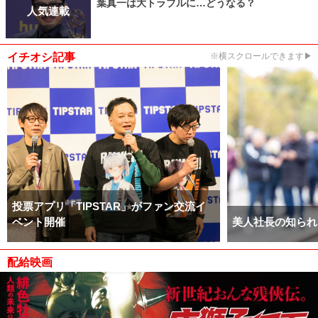
葉真一は大トラブルに…どうなる？
人気連載
イチオシ記事
※横スクロールできます▶
投票アプリ「TIPSTAR」がファン交流イ
ベント開催
美人社長の知られ
配給映画