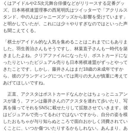
くはアイドルや2.5次元舞台俳優などがリリースする定番グッ
ズ。日本将棋連盟理事の西尾明氏はツイッターで「アクリルス
タンド、中の人はジャニーズグッズから影響を受けています」
と明かしていたが、これには少々やりすぎなのではといった声
も聞こえてくる。
「棋士がアイドル的な人気を集めることはこれまでにもありま
した。羽生善治さんもそうですし、林葉直子さんも一時代を築
きましたよね。クリアファイルになったり、ポストカードにな
ったりといったビジュアル売りも日本将棋連盟がずっとやって
きたことです。しかし、藤井さんはまだ18歳の未成年ですか
ら、彼のブランディングについては周りの大人が慎重に考えて
あげてほしいですね。
正直、アクスタはポストカードなんかとはちょっとニュアン
スが違う。ファンは藤井さんのアクスタを連れて歩いたり、写
真を撮ってそれをSNSに載せたりして拡散させていきます。彼
はビジュアルで売ってるわけではないですから、自分の姿を模
したおもちゃが与り知らぬところで面白おかしく消費されてい
くことに、いつか傷ついたりするかもしれない。あんまり、あ