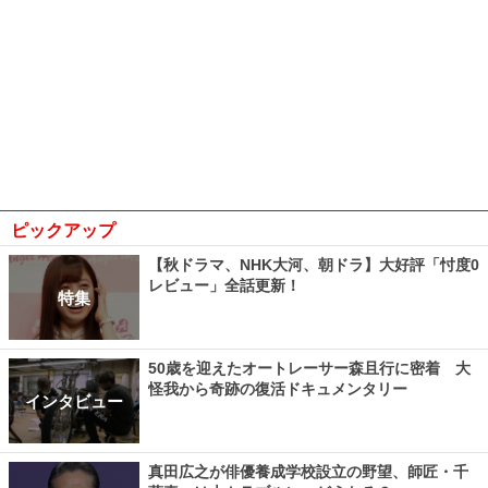
ピックアップ
【秋ドラマ、NHK大河、朝ドラ】大好評「忖度0
レビュー」全話更新！
特集
50歳を迎えたオートレーサー森且行に密着 大
怪我から奇跡の復活ドキュメンタリー
インタビュー
真田広之が俳優養成学校設立の野望、師匠・千