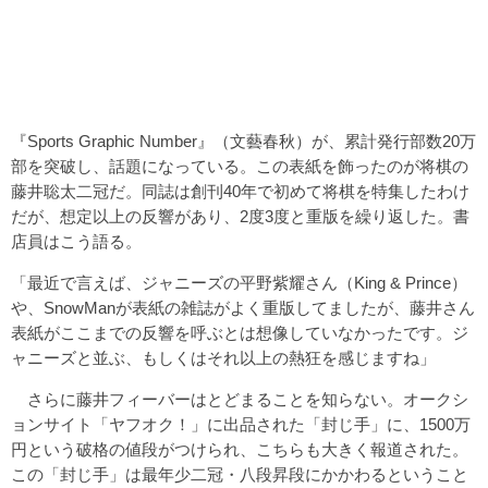
『Sports Graphic Number』（文藝春秋）が、累計発行部数20万
部を突破し、話題になっている。この表紙を飾ったのが将棋の
藤井聡太二冠だ。同誌は創刊40年で初めて将棋を特集したわけ
だが、想定以上の反響があり、2度3度と重版を繰り返した。書
店員はこう語る。
「最近で言えば、ジャニーズの平野紫耀さん（King & Prince）
や、SnowManが表紙の雑誌がよく重版してましたが、藤井さん
表紙がここまでの反響を呼ぶとは想像していなかったです。ジ
ャニーズと並ぶ、もしくはそれ以上の熱狂を感じますね」
さらに藤井フィーバーはとどまることを知らない。オークシ
ョンサイト「ヤフオク！」に出品された「封じ手」に、1500万
円という破格の値段がつけられ、こちらも大きく報道された。
この「封じ手」は最年少二冠・八段昇段にかかわるということ