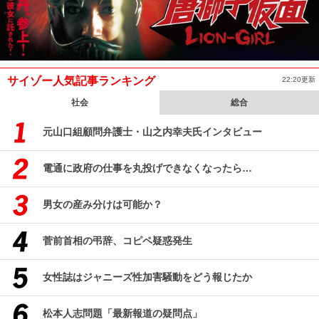
サイゾー人気記事ランキング
22:20更新
社会
総合
元山口組顧問弁護士・山之内幸夫氏インタビュー
電通に政府の仕事を丸投げできなくなったら…
男女の産み分けは可能か？
菅前首相の弔辞、コピペ疑惑発生
女性誌はジャニーズ性加害騒動をどう報じたか
松本人志問題「最新報道の疑問点」