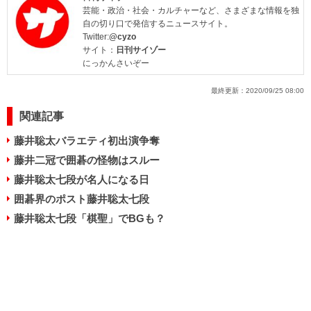
芸能・政治・社会・カルチャーなど、さまざまな情報を独
自の切り口で発信するニュースサイト。
Twitter:
@cyzo
サイト：
日刊サイゾー
にっかんさいぞー
最終更新：
2020/09/25 08:00
関連記事
藤井聡太バラエティ初出演争奪
藤井二冠で囲碁の怪物はスルー
藤井聡太七段が名人になる日
囲碁界のポスト藤井聡太七段
藤井聡太七段「棋聖」でBGも？