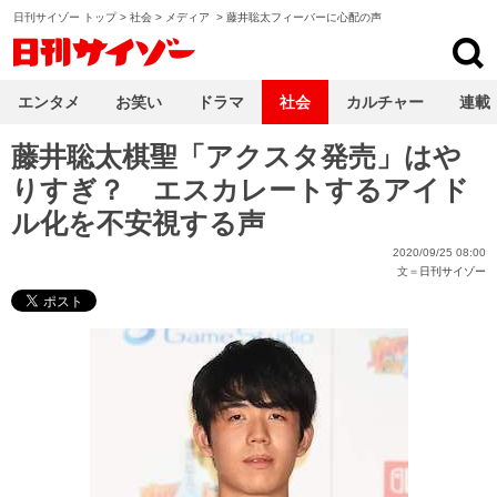
日刊サイゾー トップ
>
社会
>
メディア
>
藤井聡太フィーバーに心配の声
日刊サイゾー
エンタメ
お笑い
ドラマ
社会
カルチャー
連載
藤井聡太棋聖「アクスタ発売」はや
りすぎ？ エスカレートするアイド
ル化を不安視する声
2020/09/25 08:00
文＝
日刊サイゾー