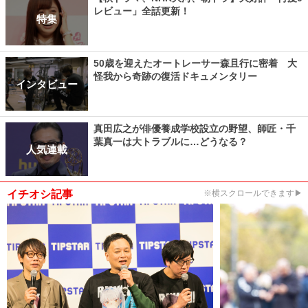
レビュー」全話更新！
特集
50歳を迎えたオートレーサー森且行に密着 大
怪我から奇跡の復活ドキュメンタリー
インタビュー
真田広之が俳優養成学校設立の野望、師匠・千
葉真一は大トラブルに…どうなる？
人気連載
イチオシ記事
※横スクロールできます▶