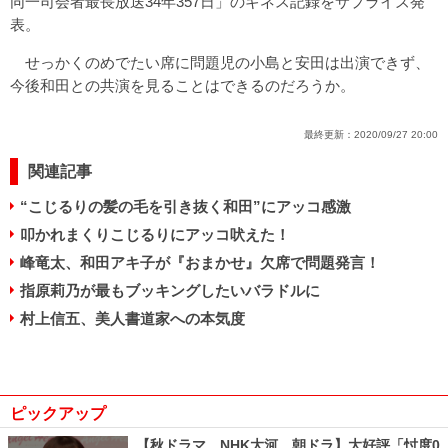
同一司会者最長放送34年357日」のギネス記録をサプライズ発
表。
せっかくのめでたい席に問題児の小島と安田は出演できず、
今後和田との共演を見ることはできるのだろうか。
最終更新：
2020/09/27 20:00
関連記事
“こじるりの髪の毛を引き抜く和田”にアッコ感激
叩かれまくりこじるりにアッコ吠えた！
峰竜太、和田アキ子が『おまかせ』欠席で問題発言！
指原莉乃が最もブッキングしたいバラドルに
村上信五、美人書道家への本気度
ピックアップ
【秋ドラマ、NHK大河、朝ドラ】大好評「忖度0