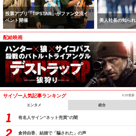
投票アプリ「TIPSTAR」がファン交流イ
ベント開催
美人社長の知られ
配給映画
サイゾー人気記事ランキング
0:20更新
エンタメ
総合
有名人サイン“ネット売買”の闇
倉持由香、結婚で「騙された」の声