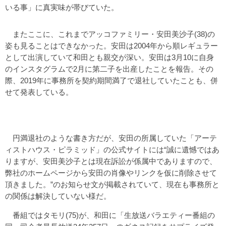
いる事」に真実味が帯びていた。
またここに、これまでアッコファミリー・安田美沙子(38)の
姿も見ることはできなかった。安田は2004年から順レギュラー
として出演していて和田とも親交が深い。安田は3月10に自身
のインスタグラムで2月に第二子を出産したことを報告。その
際、2019年に事務所を契約期間満了で退社していたことも、併
せて発表している。
円満退社のような書き方だが、安田の所属していた「アーテ
ィストハウス・ピラミッド」の公式サイトには“誠に遺憾ではあ
りますが、安田美沙子とは現在訴訟が係属中でありますので、
弊社のホームページから安田の肖像やリンクを仮に削除させて
頂きました。”のお知らせ文が掲載されていて、現在も事務所と
の関係は解決していない様だ。
番組ではタモリ(75)が、和田に「生放送バラエティー番組の