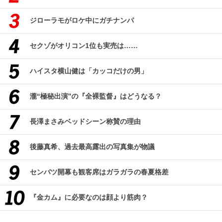
ジローラモがロケ中にガチナンパ
セクゾがオリコン1位も実売は……
ハイスタ横山健は「カッコだけの男」
瀧“極秘出演”の『全裸監督』はどうなる？
長澤まさみベッドシーン称賛の理由
後藤真希、過去最高露出の写真集が物議
センバツ開幕も観客席はガラガラの春夏格差
『金カム』に必要なのは顔より筋肉？