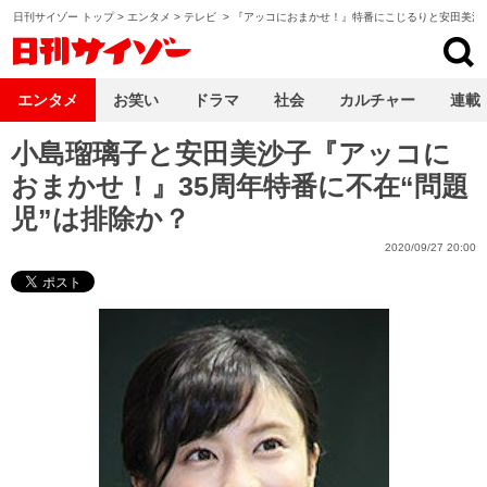
日刊サイゾー トップ
>
エンタメ
>
テレビ
>
『アッコにおまかせ！』特番にこじるりと安田美沙
日刊サイゾー
エンタメ
お笑い
ドラマ
社会
カルチャー
連載
小島瑠璃子と安田美沙子『アッコに
おまかせ！』35周年特番に不在“問題
児”は排除か？
2020/09/27 20:00