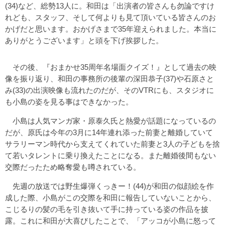
(34)など、総勢13人に。和田は「出演者の皆さんも勿論ですけ
れども、スタッフ、そして何よりも見て頂いている皆さんのお
かげだと思います。おかげさまで35年迎えられました。本当に
ありがとうございます」と頭を下げ挨拶した。
その後、『おまかせ35周年名場面クイズ！』として過去の映
像を振り返り、和田の事務所の後輩の深田恭子(37)や石原さと
み(33)の出演映像も流れたのだが、そのVTRにも、スタジオに
も小島の姿を見る事はできなかった。
小島は人気マンガ家・原泰久氏と熱愛が話題になっているの
だが、原氏は今年の3月に14年連れ添った前妻と離婚していて
サラリーマン時代から支えてくれていた前妻と3人の子どもを捨
て若いタレントに乗り換えたことになる。また離婚後間もない
交際だったため略奪愛も噂されている。
先週の放送では野生爆弾くっきー！(44)が和田の似顔絵を作
成した際、小島がこの交際を和田に報告していないことから、
こじるりの髪の毛を引き抜いて手に持っている姿の作品を披
露。これに和田が大喜びしたことで、「アッコが小島に怒って