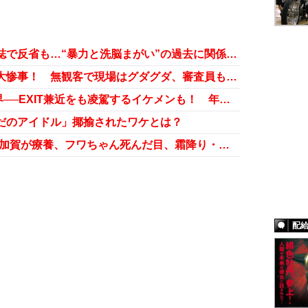
EXITりんたろー。の元相方が週刊誌で反省も…“暴力と洗脳まがい”の過去に関係者からは今なお厳しい声
コロナ禍でM-1グランプリ1回戦が大惨事！ 無観客で現場はグダグダ、審査員もついに居眠り？
吉本も進出を目論む中国お笑い業界──EXIT兼近をも凌駕するイケメンも！ 年収億超え芸人たちのスゴさ
ただのアイドル」揶揄されたワケとは？
お笑い第7世代が疲弊！ かが屋・加賀が療養、フワちゃん死んだ目、霜降り・せいやラジオ2週欠席で心配の声
配