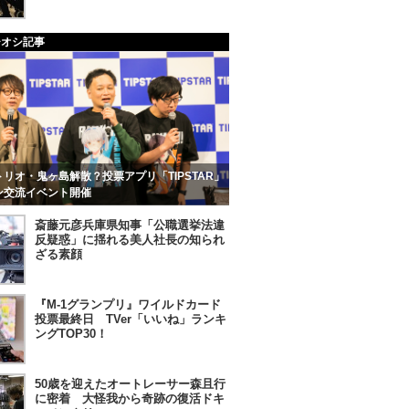
チオシ記事
リオ・鬼ヶ島解散？投票アプリ「TIPSTAR」
ン交流イベント開催
斎藤元彦兵庫県知事「公職選挙法違
反疑惑」に揺れる美人社長の知られ
ざる素顔
『M-1グランプリ』ワイルドカード
投票最終日 TVer「いいね」ランキ
ングTOP30！
50歳を迎えたオートレーサー森且行
に密着 大怪我から奇跡の復活ドキ