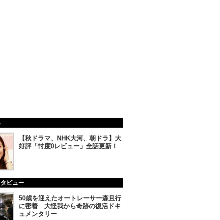
集
【秋ドラマ、NHK大河、朝ドラ】大
好評「忖度0レビュー」全話更新！
ンタビュー
50歳を迎えたオートレーサー森且行
に密着 大怪我から奇跡の復活ドキ
ュメンタリー