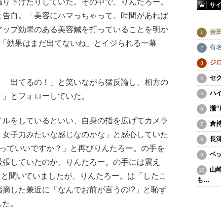
掘り下げたりしていた。その中で、りんたろー。
サ
と告白。「美容にハマっちゃって。時間があれば
アップ効果のある美容鍼を打っていることを明か
吉
は「効果はまだ出てないね」とイジられる一幕
有
ジ
セ
 出てるの！」と笑いながら猛反論し、相方の
ハ
！」とフォローしていた。
瀧
ルをしているといい、自身の指を広げてカメラ
倉
「女子力みたいな感じなのかな」と感心していた
長
らっていいですか？」と再びりんたろー。の手を
ベ
緊張していたのか、りんたろー。の手には震え
山
」と聞いていましたが、りんたろー。は「したこ
も…
摘した兼近に「なんでお前が言うの!?」と恥ず
した。