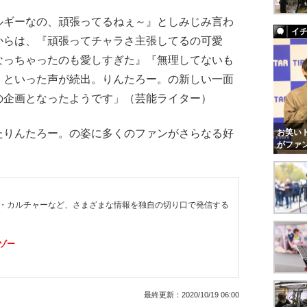
ギーなの、頑張ってるねぇ～』としみじみ言わ
イ
からは、『頑張ってチャラさ主張してるの可愛
なっちゃったのも愛しすぎた』『無理してないも
』といった声が続出。りんたろー。の新しい一面
の企画となったようです」（芸能ライター）
りんたろー。の姿に多くのファンがさらなる好
お笑いト
がファ
・カルチャーなど、さまざまな情報を独自の切り口で発信する
ゾー
最終更新：
2020/10/19 06:00