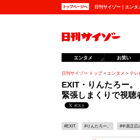
日刊サイゾー｜エンタ
エンタメ
お笑い
日刊サイゾー トップ
>
エンタメ
>
テレ
EXIT・りんたろー
緊張しまくりで視聴者
#EXIT
#りんたろー。
#中居正広