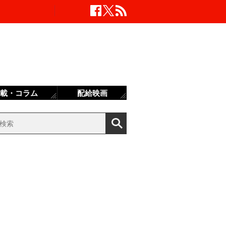
載・コラム
配給映画