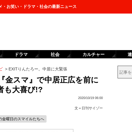
メ・お笑い・ドラマ・社会の最新ニュース
ドラマ
社会
カルチャー
連
ビ
>
EXITりんたろー。中居に大緊張
。『金スマ』で中居正広を前に
も大喜び!?
2020/10/19 06:00
文＝
日刊サイゾー
の金曜日のスマイルたちへ