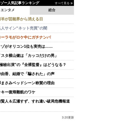
イゾー人気記事ランキング
すべて見る
エンタメ
総合
田羊が芸能界から消える日
名人サイン“ネット売買”の闇
ローラモがロケ中にガチナンパ
クゾがオリコン1位も実売は……
イスタ横山健は「カッコだけの男」
“極秘出演”の『全裸監督』はどうなる？
持由香、結婚で「騙された」の声
澤まさみベッドシーン称賛の理由
ッキー復帰難航のワケ
崎賢人＆広瀬すず、すれ違い破局危機報道
3:20更新