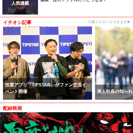
人気連載
イチオシ記事
※横スクロールできます▶
投票アプリ「TIPSTAR」がファン交流イ
ベント開催
美人社長の知られ
配給映画