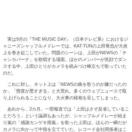
実は9月の『THE MUSIC DAY』（日本テレビ系）におけるジ
ャニーズシャッフルメドレーでは、KAT-TUNの上田竜也が大炎
上を巻き起こしていた。問題のシーンは、上田がNEWSの「チ
ャンカパーナ」を歌唱する場面。ほかのメンバーが笑顔でダン
スする中、上田ひとりがカメラを睨みつけ棒立ちで歌っていた
のだ。
これに対し、ネット上は「NEWSの曲を歌うのが嫌だったの
か」「態度が悪すぎる」と大荒れ。多くのウェブニュースで取
り上げられることになり、大火事の様相を呈してしまった。
あれから、2カ月。一部報道では「上田はさぞ反省しているこ
とだろう」という論調もあったが、シャッフルメドレーが始ま
り嵐の「感謝カンゲキ雨嵐」を歌った上田は、ほんの一瞬だが
カメラに向かって中指を立てていた。レコード会社関係者はこ