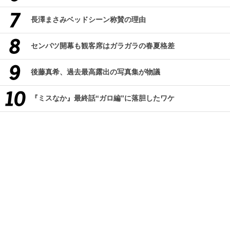
長澤まさみベッドシーン称賛の理由
センバツ開幕も観客席はガラガラの春夏格差
後藤真希、過去最高露出の写真集が物議
『ミスなか』最終話“ガロ編”に落胆したワケ