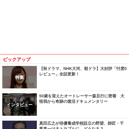
ピックアップ
【秋ドラマ、NHK大河、朝ドラ】大好評「忖度0
レビュー」全話更新！
特集
50歳を迎えたオートレーサー森且行に密着 大
怪我から奇跡の復活ドキュメンタリー
インタビュー
真田広之が俳優養成学校設立の野望、師匠・千
葉真一は大トラブルに…どうなる？