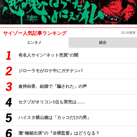
サイゾー人気記事ランキング
22:20更新
エンタメ
総合
有名人サイン“ネット売買”の闇
ジローラモがロケ中にガチナンパ
倉持由香、結婚で「騙された」の声
セクゾがオリコン1位も実売は……
ハイスタ横山健は「カッコだけの男」
瀧“極秘出演”の『全裸監督』はどうなる？