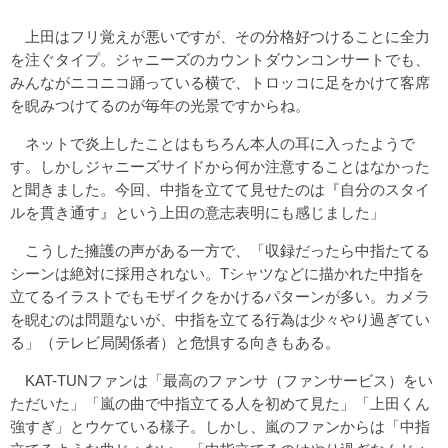
上田はフリ覚えが悪いですが、その分格好つけることに全力
を注ぐタイプ。ジャニーズのカウントダウンコンサートでも、
みんながニコニコ踊っている横で、トロッコに足をかけて客席
を睨みつけてるのが毎年の光景ですからね。
ネットで炎上したことはもちろん本人の耳に入ったようで
す。しかしジャニーズサイドから何か注意することはなかった
と聞きました。今回、中指を立てて見せたのは『自分のスタイ
ルを貫き通す』という上田の意志表明にも感じました」
こうした擁護の声がある一方で、「収録だったら中指たてる
シーンは絶対に採用されない。Tシャツなどに描かれた中指を
立てるイラストでもモザイクをかけるパターンが多い。カメラ
を睨むのは問題ないが、中指を立てる行為は少々やり過ぎてい
る」（テレビ局関係者）と危惧する向きもある。
KAT-TUNファンは「最高のファンサ（ファンサービス）をい
ただいた」「嵐の曲で中指立てる人を初めて見た」「上田くん
強すぎ」とウケている様子。しかし、嵐のファンからは「中指