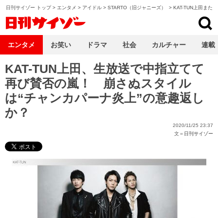
日刊サイゾー トップ
>
エンタメ
>
アイドル
>
STARTO（旧ジャニーズ）
>
KAT-TUN上田また
日刊サイゾー
エンタメ
お笑い
ドラマ
社会
カルチャー
連載
KAT-TUN上田、生放送で中指立てて
再び賛否の嵐！ 崩さぬスタイル
は“チャンカパーナ炎上”の意趣返し
か？
2020/11/25 23:37
文＝
日刊サイゾー