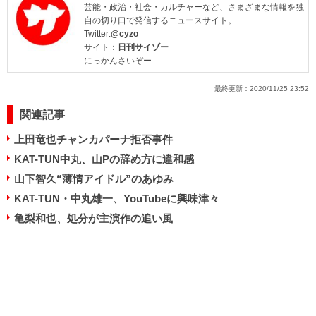
芸能・政治・社会・カルチャーなど、さまざまな情報を独
自の切り口で発信するニュースサイト。
Twitter:
@cyzo
サイト：
日刊サイゾー
にっかんさいぞー
最終更新：
2020/11/25 23:52
関連記事
上田竜也チャンカパーナ拒否事件
KAT-TUN中丸、山Pの辞め方に違和感
山下智久“薄情アイドル”のあゆみ
KAT-TUN・中丸雄一、YouTubeに興味津々
亀梨和也、処分が主演作の追い風