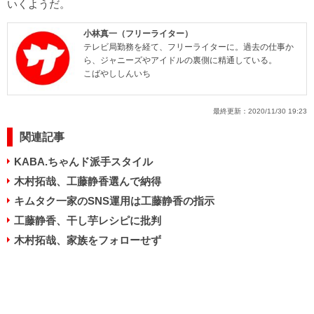
いくようだ。
小林真一（フリーライター）
テレビ局勤務を経て、フリーライターに。過去の仕事か
ら、ジャニーズやアイドルの裏側に精通している。
こばやししんいち
最終更新：
2020/11/30 19:23
関連記事
KABA.ちゃんド派手スタイル
木村拓哉、工藤静香選んで納得
キムタク一家のSNS運用は工藤静香の指示
工藤静香、干し芋レシピに批判
木村拓哉、家族をフォローせず