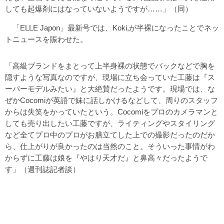
しても起爆剤にはなっていないようですが……」（同）
「ELLE Japon」最新号では、Koki,が半裸になったことでネッ
トニュースを賑わせた。
「高級ブランドをまとって上半身裸の状態でバックなどで胸を
隠すような写真なのですが、現場に立ち会っていた工藤は『ス
ーパーモデルみたい』と大絶賛だったようです。現場では、な
ぜかCocomiが英語で妹に話しかけるなどして、周りのスタッフ
からは失笑をかっていたという。Cocomiをプロのカメラマンと
しても売り出したい工藤ですが、ライティングやスタイリング
など全てプロ中のプロがお膳立てした上での撮影だったのだか
ら、仕上がりが良かったのは当然のこと。そういった事情がわ
からずに工藤は娘を『やはり天才だ』と鼻高々だったようで
す」（週刊誌記者談）