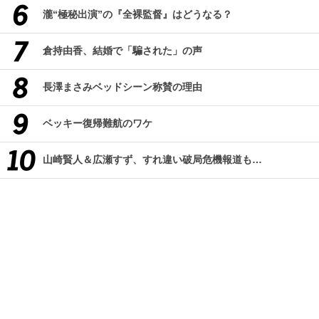
瀧“極秘出演”の『全裸監督』はどうなる？
倉持由香、結婚で「騙された」の声
長澤まさみベッドシーン称賛の理由
ベッキー復帰難航のワケ
山崎賢人＆広瀬すず、すれ違い破局危機報道も…