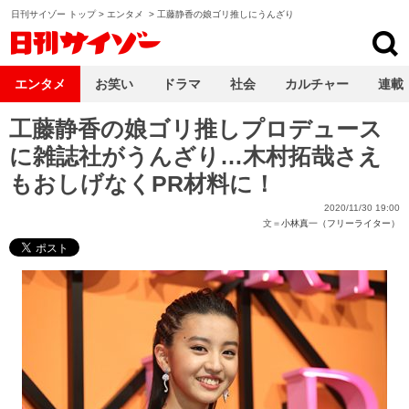
日刊サイゾー トップ
>
エンタメ
>
工藤静香の娘ゴリ推しにうんざり
日刊サイゾー
エンタメ
お笑い
ドラマ
社会
カルチャー
連載
工藤静香の娘ゴリ推しプロデュース
に雑誌社がうんざり…木村拓哉さえ
もおしげなくPR材料に！
2020/11/30 19:00
文＝
小林真一（フリーライター）