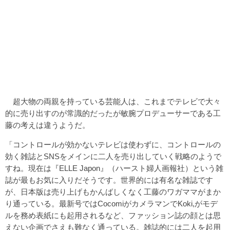
超大物の両親を持っている芸能人は、これまでテレビで大々
的に売り出すのが常識的だったが敏腕プロデューサーである工
藤の考えは違うようだ。
「コントロールが効かないテレビは使わずに、コントロールの
効く雑誌とSNSをメインに二人を売り出していく戦略のようで
すね。現在は『ELLE Japon』（ハースト婦人画報社）という雑
誌が最もお気に入りだそうです。世界的には有名な雑誌です
が、日本版は売り上げもかんばしくなく工藤のワガママがまか
り通っている。最新号ではCocomiがカメラマンでKoki,がモデ
ルを務め表紙にも起用されるなど、ファッション誌の顔とは思
えない企画でさえも難なく通っている。雑誌的には二人を起用