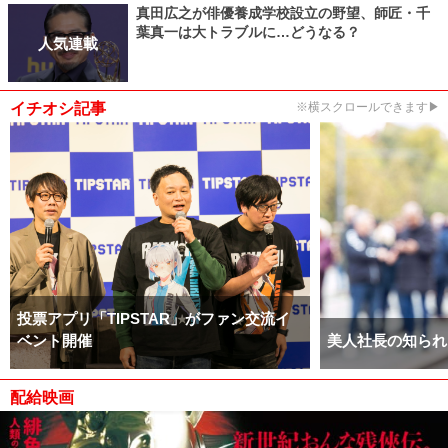
真田広之が俳優養成学校設立の野望、師匠・千
葉真一は大トラブルに…どうなる？
人気連載
イチオシ記事
※横スクロールできます▶
投票アプリ「TIPSTAR」がファン交流イ
ベント開催
美人社長の知られ
配給映画