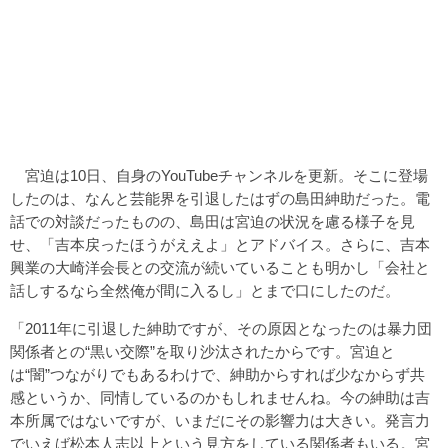
宮迫は10日、自身のYouTubeチャンネルを更新。そこに登場
したのは、なんと芸能界を引退したはずの島田紳助だった。電
話での対談だったものの、島田は宮迫の状況を慮る様子を見
せ、「吉本戻ったほうがええよ」とアドバイス。さらに、吉本
興業の大崎洋会長との交流が続いていることも明かし「会社と
話しするなら全然俺が間に入るし」とまで口にしたのだ。
「2011年に引退した紳助ですが、その原因となったのは暴力団
関係者との“黒い交際”を取り沙汰されたからです。宮迫と
は“闇”つながりでもあるわけで、紳助からすれば少なからず共
感というか、同情しているのかもしれませんね。今の紳助は吉
本所属ではないですが、いまだにその影響力は大きい。発言力
でいえば松本人志以上という見方をしている関係者もいる。宮