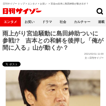
日刊サイゾー トップ
>
エンタメ
>
お笑い
>
宮迫vs吉本に島田紳助が動き出す？
日刊サイゾー
エンタメ
お笑い
ドラマ
社会
カルチャー
連載
雨上がり宮迫騒動に島田紳助ついに
参戦!? 吉本との和解を後押し「俺が
間に入る」山が動くか？
2021/02/11 11:00
文＝
日刊サイゾー