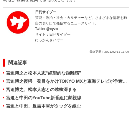
日刊サイゾー
芸能・政治・社会・カルチャーなど、さまざまな情報を独
自の切り口で発信するニュースサイト。
Twitter:
@cyzo
サイト：
日刊サイゾー
にっかんさいぞー
最終更新：
2021/02/11 11:00
関連記事
宮迫博之と松本人志“絶望的な距離感”
宮迫博之復帰一発目をかけTOKYO MXと東海テレビが争奪戦？
宮迫博之、松本人志との確執深まる
宮迫と中田のYouTube新番組に熱視線
宮迫と中田、反吉本軍がタッグを組む