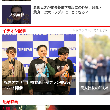
真田広之が俳優養成学校設立の野望、師匠・千
葉真一は大トラブルに…どうなる？
人気連載
イチオシ記事
※横スクロールできます▶
投票アプリ「TIPSTAR」がファン交流イ
ベント開催
美人社長の知られ
配給映画