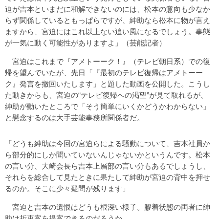
迫が吉本といまだに和解できないのには、松本の意向も少なか
らず関係しているともっぱらですが、紳助なら松本に物が言え
ますから、宮迫にはこれ以上ない追い風になるでしょう。事態
が一気に動く可能性がありますよ」（芸能記者）
宮迫はこれまで『アメトーーク！』（テレビ朝日系）での復
帰を望んでいたが、先日「『最初のテレビ復帰はアメトーー
ク』発言を撤回いたします」と題した動画を公開した。こうし
た動きからも、宮迫の“テレビ復帰への渇望”が見て取れるが、
紳助が動いたところで「そう簡単にいくかどうかわからない」
と懸念するのは大手芸能事務所関係者だ。
「どうも紳助は今回の宮迫らによる騒動について、吉本社員か
ら部分的にしか聞いていないんじゃないかというんです。松本
の言い分、大崎会長ら吉本上層部の言い分もあるでしょうし、
それらを総合して見たときに果たして紳助が宮迫の背中を押せ
るのか。そこに少々疑問が残ります」
宮迫と吉本の遺恨はどうも根深い様子。膠着状態の両者に紳
助は折衷案を提案できるのだろうか。