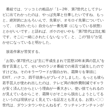
番組では、ツッコミの粗品が「1～2年、第7世代としてテレ
ビに出てわかったのは、やっぱ先輩と仕事したいですね、もっ
と。絶対的におもろいんで、先輩が。オモロイ先輩についてい
って、（気付いたら）自分らが一番先輩（になっている状態）
とかがいいです」と語れば、ボケのせいやも「第7世代は沈む船
です。そこに一緒にされたくないなって」と、この“括り”が足
かせになっていると明かした。
放送作家が苦笑する。
「お笑い第7世代とは“主に平成生まれで芸歴10年未満の芸人”を
指す言葉として、せいやのラジオ番組での発言で誕生したので
すけどね。そのキラーワードが面白がれ、霜降りを筆頭に
EXIT、ハナコ、四千頭身らがブレイクしました。もっとも彼ら
若手芸人が使われ出したのは、テレビ局の制作費削減でギャラ
が安く済んだからという理由が一番大きい。使い捨てられるの
が見えているからこそ、霜降りがそこから脱出しようとしてる
というのは現状がよく見えている証左とも言える。お笑い〇〇
世代は、ダウンタウンやとんねるず、ウッチャンナンチャンが