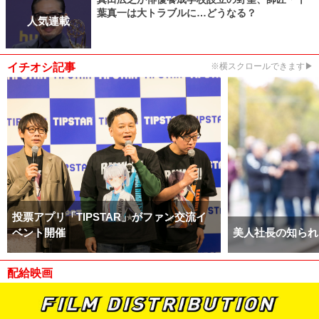
葉真一は大トラブルに…どうなる？
人気連載
イチオシ記事
※横スクロールできます▶
投票アプリ「TIPSTAR」がファン交流イ
ベント開催
美人社長の知られ
配給映画