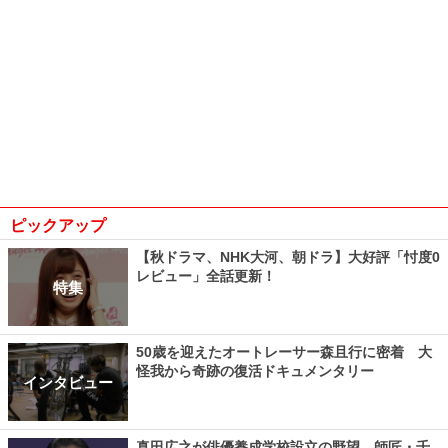
ピックアップ
【秋ドラマ、NHK大河、朝ドラ】大好評「忖度0
レビュー」全話更新！
特集
50歳を迎えたオートレーサー森且行に密着 大
怪我から奇跡の復活ドキュメンタリー
インタビュー
真田広之が俳優養成学校設立の野望、師匠・千