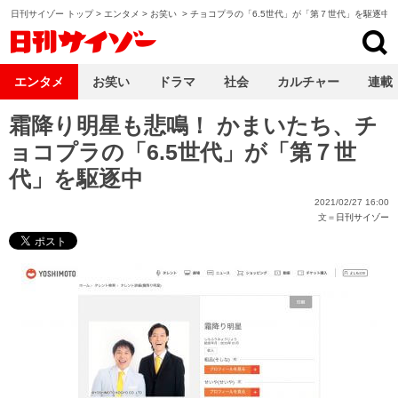
日刊サイゾー トップ
>
エンタメ
>
お笑い
>
チョコプラの「6.5世代」が「第７世代」を駆逐中
日刊サイゾー
エンタメ
お笑い
ドラマ
社会
カルチャー
連載
霜降り明星も悲鳴！ かまいたち、チ
ョコプラの「6.5世代」が「第７世
代」を駆逐中
2021/02/27 16:00
文＝
日刊サイゾー