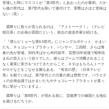
登場した時にマスコミが『第3世代』とあおったのが最初。だか
ら後の世代は、第7世代を除いて後付けで、実際はさほど意味は
ない（笑）」
霜降りに焦りが見られるのは、『アメトーーク！』（テレビ
朝日系）の企画が原因だという。前出の放送作家が続ける。
「『僕らビミョーな第6.5世代』にジャングルポケット、かまい
たち、チョコレートプラネット、パンサー、三四郎、さらば青
春の光が登場。30代半ばから40代前半、芸歴15年前後で昭和生
まれの芸人という括りでした。彼らはブームで消費されること
なく着実に実力をつけてきたからこそ、ネタはもちろんトーク
やロケなどをこなせる腕もある。『有吉の壁』（日本テレビ
系）を観ていれば、第7世代との力量の差は歴然です。バラエテ
ィの企画会議ではかまいたちやチョコレートプラネットが真っ
先に挙がっていますよ」
霜降りは「第8世代」が現れる前に、芸能界での確固たる地位
を築けるだろうか。