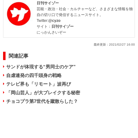
日刊サイゾー
芸能・政治・社会・カルチャーなど、さまざまな情報を独
自の切り口で発信するニュースサイト。
Twitter:
@cyzo
サイト：
日刊サイゾー
にっかんさいぞー
最終更新：
2021/02/27 16:00
関連記事
サンドが体現する“男同士のケア”
自虐連発の四千頭身の戦略
テレビ界も「リモート」波再び
「岡山芸人」が大ブレイクする秘密
チョコプラ第7世代を蹴散らした？