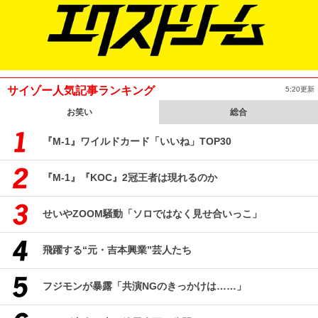
サイゾー人気記事ランキング
5:20更新
お笑い
総合
『M-1』ワイルドカード「いいね」TOP30
『M-1』『KOC』2冠王者は現れるのか
せいやZOOM騒動「ソロではなく見せ合いっこ」
飛躍する“元・吉本興業”芸人たち
フジモンが暴露「共演NGのきっかけは……」