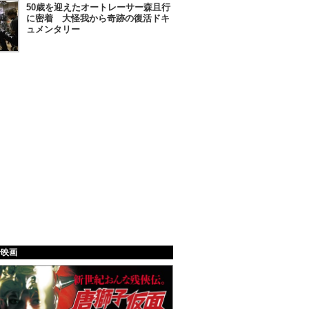
50歳を迎えたオートレーサー森且行
に密着 大怪我から奇跡の復活ドキ
ュメンタリー
給映画