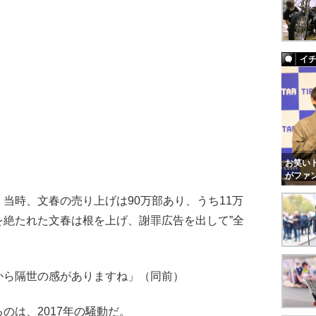
イ
お笑いト
がファ
時、文春の売り上げは90万部あり、うち11万
を絶たれた文春は根を上げ、謝罪広告を出して”全
から隔世の感がありますね」（同前）
は、2017年の騒動だ。