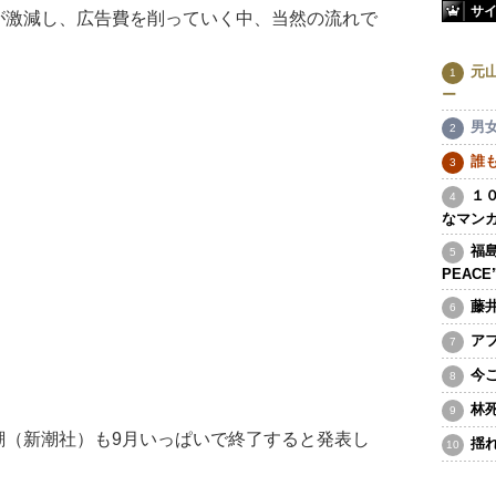
サ
が激減し、広告費を削っていく中、当然の流れで
元
ー
男
誰
１
なマン
福島
PEAC
藤
ア
今
林
（新潮社）も9月いっぱいで終了すると発表し
揺