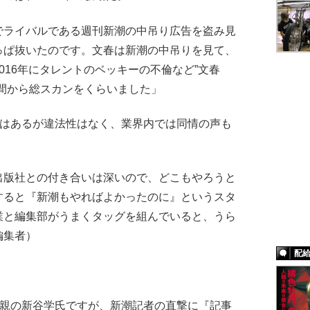
でライバルである週刊新潮の中吊り広告を盗み見
っぱ抜いたのです。文春は新潮の中吊りを見て、
016年にタレントのベッキーの不倫など”文春
間から総スカンをくらいました」
ではあるが違法性はなく、業界内では同情の声も
出版社との付き合いは深いので、どこもやろうと
すると『新潮もやればよかったのに』というスタ
業と編集部がうまくタッグを組んでいると、うら
編集者）
配
の親の新谷学氏ですが、新潮記者の直撃に『記事