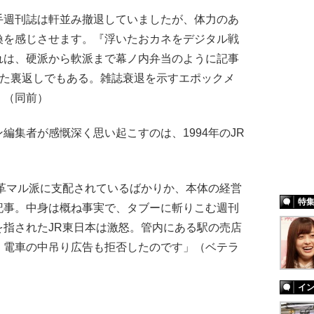
手週刊誌は軒並み撤退していましたが、体力のあ
換を感じさせます。『浮いたおカネをデジタル戦
れは、硬派から軟派まで幕ノ内弁当のように記事
えた裏返しでもある。雑誌衰退を示すエポックメ
」（同前）
集者が感慨深く思い起こすのは、1994年のJR
革マル派に支配されているばかりか、本体の経営
特
記事。中身は概ね事実で、タブーに斬りこむ週刊
指されたJR東日本は激怒。管内にある駅の売店
、電車の中吊り広告も拒否したのです」（ベテラ
イ