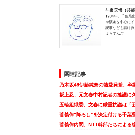
与良天悟（芸能
1984年、千葉
や演劇を中心にイ
記事なども請け負
よらてんご
関連記事
乃木坂46伊藤純奈の熱愛発覚、卒
五輪組織委、文春に厳重抗議は「五
菅義偉“降ろし”を決定付ける千葉