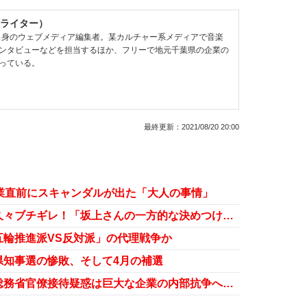
ライター）
県出身のウェブメディア編集者。某カルチャー系メディアで音楽
ンタビューなどを担当するほか、フリーで地元千葉県の企業の
っている。
最終更新：
2021/08/20 20:00
業直前にスキャンダルが出た「大人の事情」
坂上忍、元文春中村記者の擁護に久々ブチギレ！「坂上さんの一方的な決めつけは勘弁」に激しく攻め立てる
輪推進派VS反対派」の代理戦争か
県知事選の惨敗、そして4月の補選
菅義偉内閣、NTT幹部たちによる総務省官僚接待疑惑は巨大な企業の内部抗争へーー