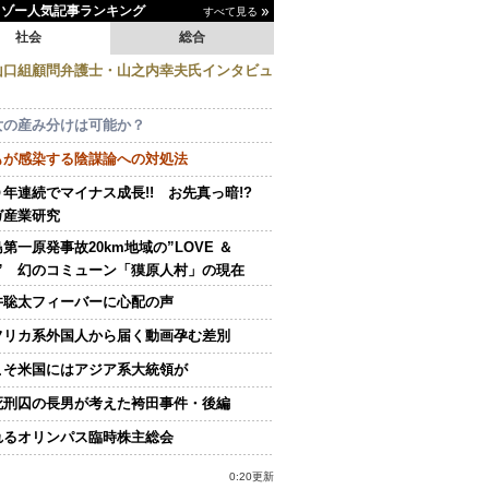
イゾー人気記事ランキング
すべて見る
社会
総合
山口組顧問弁護士・山之内幸夫氏インタビュ
女の産み分けは可能か？
もが感染する陰謀論への対処法
０年連続でマイナス成長!! お先真っ暗!?
ガ産業研究
第一原発事故20km地域の”LOVE ＆
E” 幻のコミューン「獏原人村」の現在
井聡太フィーバーに心配の声
フリカ系外国人から届く動画孕む差別
こそ米国にはアジア系大統領が
死刑囚の長男が考えた袴田事件・後編
れるオリンパス臨時株主総会
0:20更新