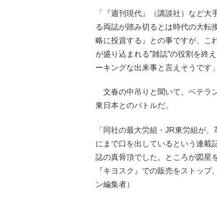
「『週刊現代』（講談社）など大
る両誌が踏み切るとは時代の大転
略に投資する』との事ですが、こ
が盛り込まれる”雑誌”の役割を終
ーキングな出来事と言えそうです
文春の中吊りと聞いて、ベテラン編
東日本とのバトルだ。
「同社の最大労組・JR東労組が、
にまで口を出しているという連載
誌の真骨頂でした。ところが図星を
『キヨスク』での販売をストップ
ン編集者）