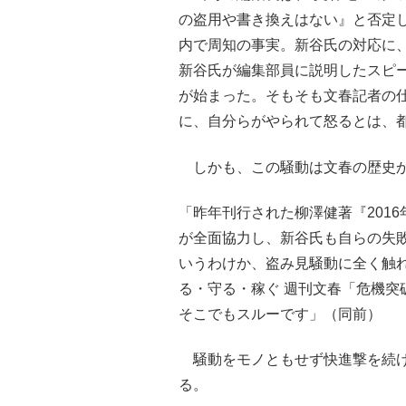
の盗用や書き換えはない』と否定
内で周知の事実。新谷氏の対応に
新谷氏が編集部員に説明したスピ
が始まった。そもそも文春記者の
に、自分らがやられて怒るとは、
しかも、この騒動は文春の歴史か
「昨年刊行された柳澤健著『201
が全面協力し、新谷氏も自らの失
いうわけか、盗み見騒動に全く触
る・守る・稼ぐ 週刊文春「危機突
そこでもスルーです」（同前）
騒動をモノともせず快進撃を続け
る。