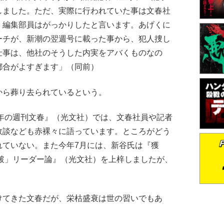
しました。ただ、実際に行われていた事は文春社
、編集部員はがっかりしたと言います。あげくに
ーチが、新潮の翌週号に載った事から、犯人捜し
仕事は、他社のそうした内実をアバくものなの
都合がよすぎます」（同前）
ら葬り去られているという。
6年の週刊文春』（光文社）では、文春社員や記者
敗談なども赤裸々に語っています。ところがどう
れていない。また今年7月には、新谷氏は『獲
破」リーダー論』（光文社）を上梓しましたが、
てきた文春だが、栄枯盛衰は世の習いでもあ