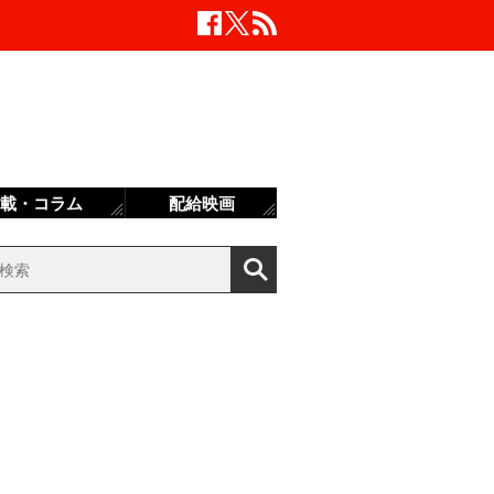
載・コラム
配給映画