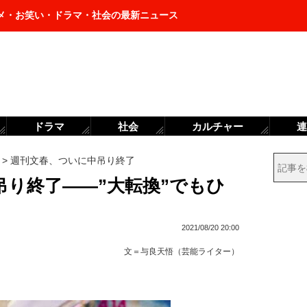
メ・お笑い・ドラマ・社会の最新ニュース
ドラマ
社会
カルチャー
連
>
週刊文春、ついに中吊り終了
吊り終了――”大転換”でもひ
2021/08/20 20:00
文＝
与良天悟（芸能ライター）