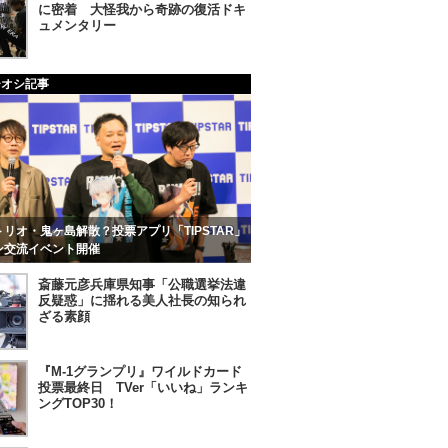
に密着 大怪我から奇跡の復活ドキ
ュメンタリー
チオシ記事
リオ・鬼ヶ島解散？投票アプリ「TIPSTAR」
ン交流イベント開催
斎藤元彦兵庫県知事「公職選挙法違
反疑惑」に揺れる美人社長の知られ
ざる素顔
『M-1グランプリ』ワイルドカード
投票最終日 TVer「いいね」ランキ
ングTOP30！