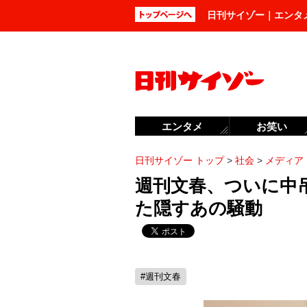
日刊サイゾー｜エンタ
エンタメ
お笑い
日刊サイゾー トップ
>
社会
>
メディア
週刊文春、ついに中
た隠すあの騒動
#週刊文春