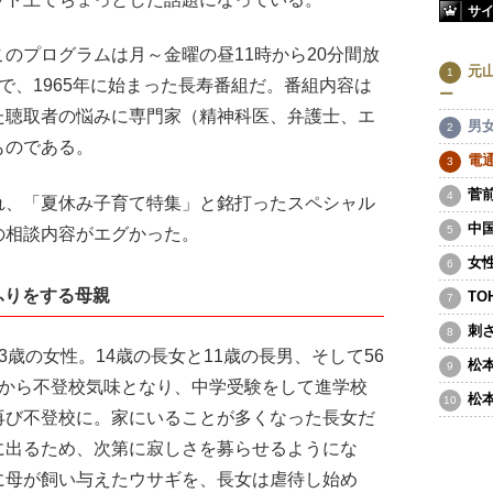
サ
のプログラムは月～金曜の昼11時から20分間放
元
で、1965年に始まった長寿番組だ。番組内容は
ー
た聴取者の悩みに専門家（精神科医、弁護士、エ
男
ものである。
電
菅
、「夏休み子育て特集」と銘打ったスペシャル
中
の相談内容がエグかった。
女
ふりをする母親
T
刺
歳の女性。14歳の長女と11歳の長男、そして56
松
前から不登校気味となり、中学受験をして進学校
松
再び不登校に。家にいることが多くなった長女だ
に出るため、次第に寂しさを募らせるようにな
に母が飼い与えたウサギを、長女は虐待し始め