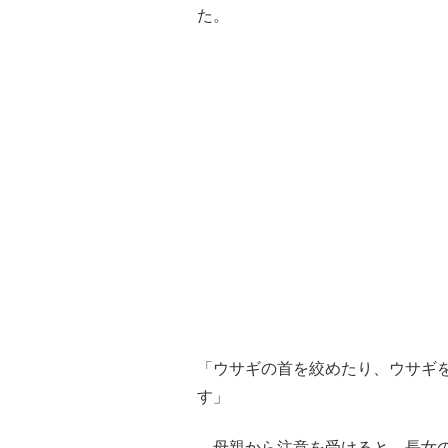
た。
「ウサギの首を絞めたり、ウサギ
す」
母親から注意を受けると、長女の