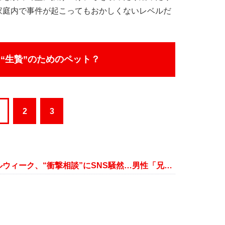
家庭内で事件が起こってもおかしくないレベルだ
“生贄”のためのペット？
2
3
『テレフォン人生相談』スペシャルウィーク、“衝撃相談”にSNS騒然…男性「兄妹なので相性も合うっていうか」