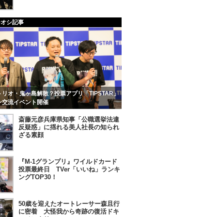
チオシ記事
リオ・鬼ヶ島解散？投票アプリ「TIPSTAR」
ン交流イベント開催
斎藤元彦兵庫県知事「公職選挙法違
反疑惑」に揺れる美人社長の知られ
ざる素顔
『M-1グランプリ』ワイルドカード
投票最終日 TVer「いいね」ランキ
ングTOP30！
50歳を迎えたオートレーサー森且行
に密着 大怪我から奇跡の復活ドキ