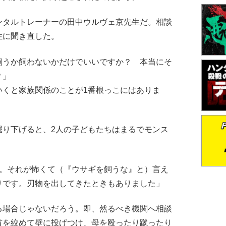
タルトレーナーの田中ウルヴェ京先生だ。相談
性に聞き直した。
飼うか飼わないかだけでいいですか？ 本当にそ
？」
くと家族関係のことが1番根っこにはありま
掘り下げると、2人の子どもたちはまるでモンス
す。それが怖くて（『ウサギを飼うな』と）言え
りです。刃物を出してきたときもありました」
場合じゃないだろう。即、然るべき機関へ相談
首を絞めて壁に投げつけ、母を殴ったり蹴ったり