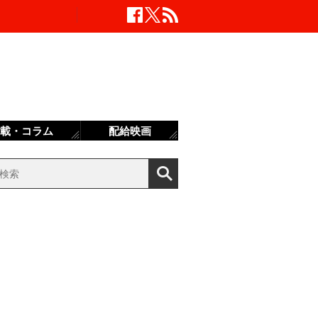
載・コラム
配給映画