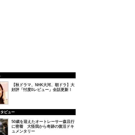
集
【秋ドラマ、NHK大河、朝ドラ】大
好評「忖度0レビュー」全話更新！
ンタビュー
50歳を迎えたオートレーサー森且行
に密着 大怪我から奇跡の復活ドキ
ュメンタリー