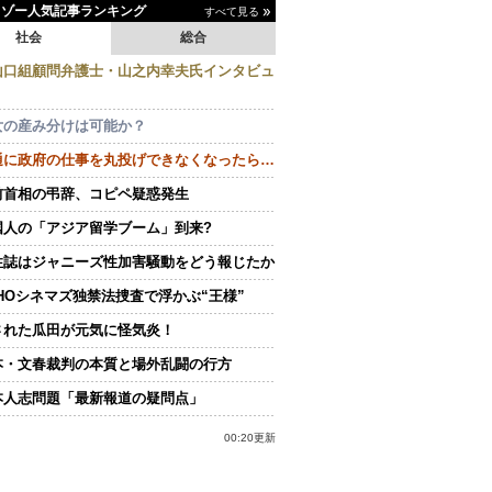
イゾー人気記事ランキング
すべて見る
社会
総合
山口組顧問弁護士・山之内幸夫氏インタビュ
女の産み分けは可能か？
通に政府の仕事を丸投げできなくなったら…
前首相の弔辞、コピペ疑惑発生
国人の「アジア留学ブーム」到来?
性誌はジャニーズ性加害騒動をどう報じたか
OHOシネマズ独禁法捜査で浮かぶ“王様”
された瓜田が元気に怪気炎！
本・文春裁判の本質と場外乱闘の行方
本人志問題「最新報道の疑問点」
00:20更新