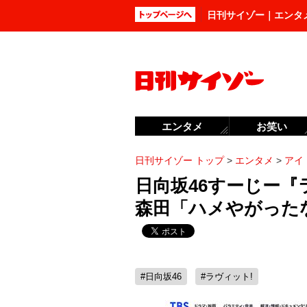
日刊サイゾー｜エンタ
エンタメ
お笑い
日刊サイゾー トップ
>
エンタメ
>
アイ
日向坂46すーじー
森田「ハメやがった
#日向坂46
#ラヴィット!