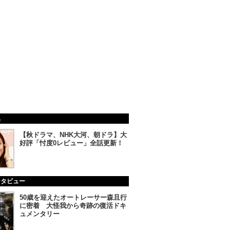
集
【秋ドラマ、NHK大河、朝ドラ】大
好評「忖度0レビュー」全話更新！
ンタビュー
50歳を迎えたオートレーサー森且行
に密着 大怪我から奇跡の復活ドキ
ュメンタリー