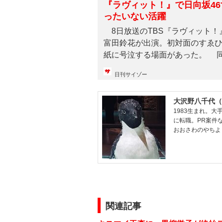
『ラヴィット！』で日向坂4
ったいない活躍
8日放送のTBS『ラヴィット！
富田鈴花が出演。初対面のすゑ
紙に号泣する場面があった。 同番
日刊サイゾー
大沢野八千代（
1983生まれ。
に転職。PR案件な
おおさわのやちよ
関連記事