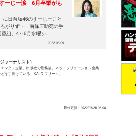
6すーじー涙 6月卒業がも
』に日向坂46のすーじーこと
ひろがりず・ 南條庄助宛の手
組、4～6月水曜シ...
2022.06.09
ジャーナリスト）
大手エンタメ企業、出版社で勤務後、ネットソリューション企業
どを手掛けている。KALDIフリーク。
最終更新：
2022/07/28 08:00