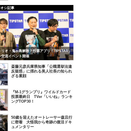
チオシ記事
リオ・鬼ヶ島解散？投票アプリ「TIPSTAR」
ン交流イベント開催
斎藤元彦兵庫県知事「公職選挙法違
反疑惑」に揺れる美人社長の知られ
ざる素顔
『M-1グランプリ』ワイルドカード
投票最終日 TVer「いいね」ランキ
ングTOP30！
50歳を迎えたオートレーサー森且行
に密着 大怪我から奇跡の復活ドキ
ュメンタリー