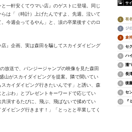
サ
ンと一軒安くてウマい店』のゲストに登場。同じ
からは「（時計）上げたんですよ、先週。泣いて
有
て。今週会ってるやん」と、涙の卒業後すぐのロ
ジ
倉
店』企画、実は森田を騙してスカイダイビング
セ
ハ
瀧
日の放送で、バンジージャンプの映像を見た森田
長
、盛山がスカイダイビングを提案。隣で聞いてい
後
もスカイダイビング行きたいんです」と誘い、森
セ
にとぶわ」とプレゼントキーワードで応じてい
は共演するたびに、飛ぶ、飛ばないで揉めてい
『
イダイビング行きます！」「とっとと卒業してく