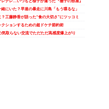
デレデレ…いつもと様子が違った『徹子の部屋』
一緒にいた？早速の暴走に川島「もう喋るな」
？工藤静香が語った“食の大切さ”にツッコミ
レクションするための超ドケチ節約術
の気取らない交流でただただ高感度爆上がり