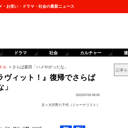
メ・お笑い・ドラマ・社会の最新ニュース
ドラマ
社会
カルチャー
連
ドル
>
さらば森田「ハメやがったな」
『ラヴィット！』復帰でさらば
な」
2022/07/28 08:00
文＝
大沢野八千代（ジャーナリスト）