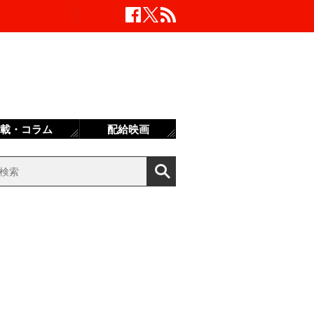
載・コラム
配給映画