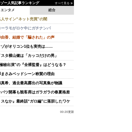
イゾー人気記事ランキング
すべて見る
エンタメ
総合
名人サイン“ネット売買”の闇
ローラモがロケ中にガチナンパ
持由香、結婚で「騙された」の声
クゾがオリコン1位も実売は……
イスタ横山健は「カッコだけの男」
“極秘出演”の『全裸監督』はどうなる？
澤まさみベッドシーン称賛の理由
藤真希、過去最高露出の写真集が物議
ンバツ開幕も観客席はガラガラの春夏格差
ミスなか』最終話“ガロ編”に落胆したワケ
00:20更新