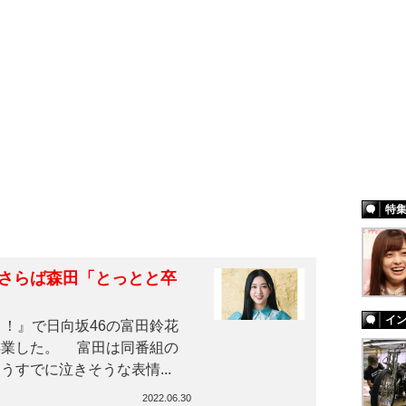
特
…さらば森田「とっとと卒
イ
ト！』で日向坂46の富田鈴花
卒業した。 富田は同番組の
すでに泣きそうな表情...
2022.06.30