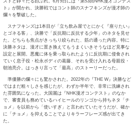
ストと錚々たる顔ぶれ。6月9日には『第53回NHK漫才コンテス
ト』が開かれ、決勝戦ではコント師のスナフキンズが漫才師の
爛々を撃破した。
スナフキンズは1本目が「立ち飲み屋でとにかく『座りたい』
とゴネる客」、決勝で「反抗期に反抗する少年」のネタを見せ
た。どちらも焦点がきっちり絞られた、筋の通った内容。特に
決勝ネタは、漫才に置き換えてもうまくいきそうなほど見事な
設定と展開。悪魔に体を乗っ取られたように反抗期に侵食され
ていく息子役・松永ボディの葛藤、それを受け入れる母親役・
朝池亮介。はっきり言って「最高」のストーリーだった。
準優勝の爛々にも驚かされた。2022年の『THE W』決勝など
ではまだ粗々しさを感じたが、わずか半年で、非常に洗練され
た雰囲気になった。大国麗は『NHK漫才コンテスト』のなか
で、審査員も務めているハイヒールのリンゴから持ちネタ「チ
ョメ」を以前から「使いすぎ」と言われていたそうだが、確か
に「チョメ」を抑えることでよりキラーフレーズ感が出てき
た。