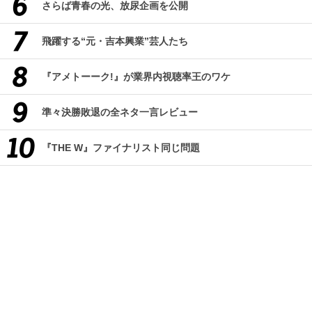
さらば青春の光、放尿企画を公開
飛躍する“元・吉本興業”芸人たち
『アメトーーク!』が業界内視聴率王のワケ
準々決勝敗退の全ネタ一言レビュー
『THE W』ファイナリスト同じ問題