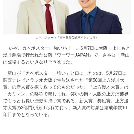
カベポスター（「
吉本興業公式サイト
」より）
「いや、カベポスター、強いわ！」。6月7日に大阪・よしもと
漫才劇場で行われた公演『ワーワーJAPAN』で、さや香・新山
は登場するといきなりそう唸った。
新山が「カベポスター、強い」と口にしたのは、5月27日に
関西テレビとラジオ大阪で生放送された『第58回上方漫才大
賞』の新人賞を振り返ってのものだった。『上方漫才大賞』は
「カミマン」の略称で親しまれ、笑いの街・大阪の上方演芸界
でもっとも長い歴史を持つ賞である。新人賞、奨励賞、上方漫
才大賞の3部門が設けられており、新人賞の対象は結成年数10
年目までとなっている。