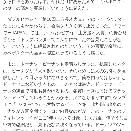
から自信もあったはず。それだけにあらためて「カベポスター
の壁」の高さを実感していたように見えた。
ダブルヒガシも『第58回上方漫才大賞』ではトップバッター
だったにもかかわらず、会場を大きく盛り上げていた。『ワー
ワーJAPAN』では、いつもシビアな『上方漫才大賞』の舞台監
督から「トップバッターでこんなにウケたのは見たことがな
い」というふうに絶賛されたのだという。その言葉が余計に、
カベポスターの強さを際立たせているように感じた。
また、ドーナツ・ピーナツも素晴らしかった。披露したネタ
は、ピーナツが「犬を飼いたい。そのためには犬の気持ちを理
解したい。今日から犬になりきるので、俺を飼ってほしい」と
ドーナツにお願いするもの。このネタは最近、ドーナツ・ピー
ナツの舞台で何度も見かけるもの。各賞レースに向けてブラッ
シュアップしていることがわかる。犬になりきりすぎてシンプ
ルに「ヤバいやつ」へ変貌するピーナツを、北九州市出身のド
ーナツが方言全開でツッコむ内容なのだが、このドーナツのブ
チギレツッコミがここ1年くらいで目覚ましく飛躍。偉そうな言
い方で恐縮だが、見るたびに凄くなっている。ドーナツのツッ