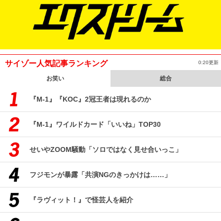
サイゾー人気記事ランキング
0:20更新
お笑い
総合
『M-1』『KOC』2冠王者は現れるのか
『M-1』ワイルドカード「いいね」TOP30
せいやZOOM騒動「ソロではなく見せ合いっこ」
フジモンが暴露「共演NGのきっかけは……」
『ラヴィット！』で怪芸人を紹介