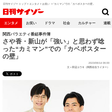
日刊サイゾー トップ
>
エンタメ
>
お笑い
>
“カミマン”での「カベポスターの壁」
日刊サイゾー
エンタメ
お笑い
ドラマ
社会
カルチャー
連載
関西バラエティ番組事件簿
さや香・新山が「強い」と思わず唸
った“カミマン”での「カベポスター
の壁」
2023/06/14 06:00
文＝
田辺ユウキ（関西在住ライター）