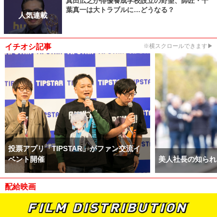
真田広之が俳優養成学校設立の野望、師匠・千
葉真一は大トラブルに…どうなる？
人気連載
イチオシ記事
※横スクロールできます▶
投票アプリ「TIPSTAR」がファン交流イ
ベント開催
美人社長の知られ
配給映画