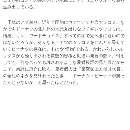
コミが同コンビの漫才のテンポ感……というよりグルーヴ感を
生み出している。
千鳥のノブ然り、近年全国的にウケている方言ツッコミ。な
かでもドーナツの北九州の地元丸出しなブチギレツッコミは、
語感、キレ、ワードチョイス、すべての面で完ぺきに近いので
はないだろうか。そんなドーナツのツッコミをどんどん乗せて
いくピーナツの存在は、もはや“怪物”である。かわいらしいル
ックスから繰り出される変態的思考と勘違い発言の数々。何を
しても、何を言っても許されるような愛嬌抜群の見た目だから
こそ、余計に厄介に映る。筆者個人は『第58回上方漫才大賞』
の全組のネタを見終わったとき、「ドーナツ・ピーナツが勝っ
たんじゃないか」と思ったほどだった。