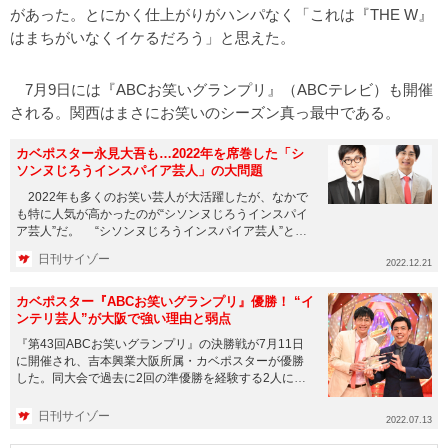
があった。とにかく仕上がりがハンパなく「これは『THE W』
はまちがいなくイケるだろう」と思えた。
7月9日には『ABCお笑いグランプリ』（ABCテレビ）も開催
される。関西はまさにお笑いのシーズン真っ最中である。
カベポスター永見大吾も…2022年を席巻した「シ
ソンヌじろうインスパイア芸人」の大問題
2022年も多くのお笑い芸人が大活躍したが、なかで
も特に人気が高かったのが“シソンヌじろうインスパイ
ア芸人”だ。 “シソンヌじろうインスパイア芸人”と
は、お笑いコン...
日刊サイゾー
2022.12.21
カベポスター『ABCお笑いグランプリ』優勝！ “イ
ンテリ芸人”が大阪で強い理由と弱点
『第43回ABCお笑いグランプリ』の決勝戦が7月11日
に開催され、吉本興業大阪所属・カベポスターが優勝
した。同大会で過去に2回の準優勝を経験する2人にと
っては、まさに悲...
日刊サイゾー
2022.07.13