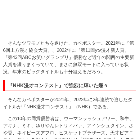
そんなツワモノたちを退けた、カベポスター。2021年に『第
6回上方漫才協会大賞』、2022年に『第11回ytv漫才新人賞』
『第43回ABCお笑いグランプリ』優勝など近年の関西の主要新
人賞を獲りまくっていて、まさに無双モードに入っている状
況。年末のビッグタイトルも十分狙えるだろう。
『NHK漫才コンテスト』で強烈に輝いた爛々
そんなカベポスターが2021年、2022年に2年連続で逃したタ
イトルが『NHK漫才コンテスト』（NHK）である。
この10年の同賞優勝者は、ウーマンラッシュアワー、和牛、
アキナ、ミキ、ゆりやんレトリィバァ、アインシュタイン、さ
や香、ネイビーズアフロ、ビスケットブラザーズ、天才ピアニ