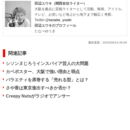
田辺ユウキ（関西在住ライター）
大阪を拠点に芸能ライターとして活動。映画、アイドル、
テレビ、お笑いなど地上から地下まで幅広く考察。
Twitter:
@tanabe_yuuki
田辺ユウキのプロフィール
たなべゆうき
最終更新：
2023/06/14 06:00
関連記事
シソンヌじろうインスパイア芸人の大問題
カベポスター、大阪で強い理由と弱点
バラエティを席巻する「売れる型」とは？
さや香は東京進出すべきか否か？
Creepy Nutsがラジオでアンサー