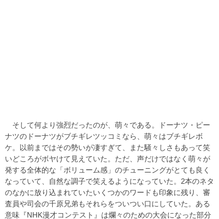
そして何より強烈だったのが、萌々である。ドーナツ・ピー
ナツのドーナツがブチギレツッコミなら、萌々はブチギレボ
ケ。以前まではその勢いが凄すぎて、また騒々しさもあって笑
いどころがボヤけて見えていた。ただ、声だけではなく萌々が
発する全体的な「ボリューム感」のチューニングがとても良く
なっていて、自然な調子で笑えるようになっていた。2本のネタ
のなかに放り込まれていたいくつかのワードも印象に残り、審
査員や司会の千原兄弟もそれらをついつい口にしていた。ある
意味『NHK漫才コンテスト』は爛々のための大会になった部分