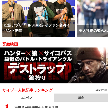
投票アプリ「TIPSTAR」がファン交流イ
ベント開催
美人社長の知られ
配給映画
サイゾー人気記事ランキング
11:20更新
エンタメ
総合
吉田羊が芸能界から消える日