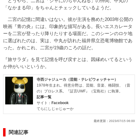
どうやら、二宮は「ジャにのちゃんねる」の仲間、中丸の
「なかまる印」をちゃんとチェックしているようだ。
二宮の記憶に間違いはない。彼が主演を務めた2003年公開の
映画『青の炎』には、印象的な描写がある。長いエスカレータ
ーを二宮が登ったり降りたりする場面だ。このシーンのロケ地
に選ばれたのは、実は、中丸が訪れた福井県立恐竜博物館であ
った。かれこれ、二宮が19歳のころの話だ。
『旅サラダ』を見て記憶を呼び戻すとは、因縁めいてるという
か仲がいいというか。
寺西ジャジューカ（芸能・テレビウォッチャー）
1978年生まれ。得意分野は、芸能、音楽、格闘技、（昔
の）プロレス系。『証言UWF』（宝島社）に執筆。
記事一覧
サイト：
Facebook
てらにしじゃじゅーか
最終更新：
2023/07/15 06:00
関連記事