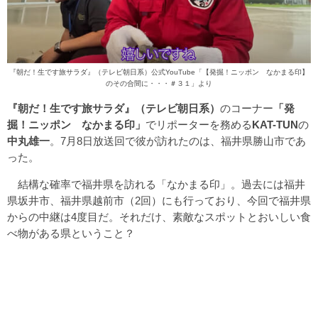
『朝だ！生です旅サラダ』（テレビ朝日系）公式YouTube
「【発掘！ニッポン なかまる印】
のその合間に・・・＃３１」
より
『朝だ！生です旅サラダ』（テレビ朝日系）
のコーナー
「発
掘！ニッポン なかまる印」
でリポーターを務める
KAT-TUN
の
中丸雄一
。7月8日放送回で彼が訪れたのは、福井県勝山市であ
った。
結構な確率で福井県を訪れる「なかまる印」。過去には福井
県坂井市、福井県越前市（2回）にも行っており、今回で福井県
からの中継は4度目だ。それだけ、素敵なスポットとおいしい食
べ物がある県ということ？