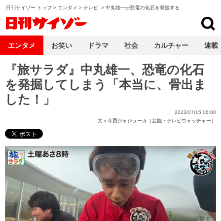
日刊サイゾー トップ
>
エンタメ
>
テレビ
>
中丸雄一が恐竜の化石を発掘する
日刊サイゾー
エンタメ
お笑い
ドラマ
社会
カルチャー
連載
『旅サラダ』中丸雄一、恐竜の化石
を発掘してしまう「本当に、骨出ま
した！」
2023/07/15 06:00
文＝
寺西ジャジューカ（芸能・テレビウォッチャー）