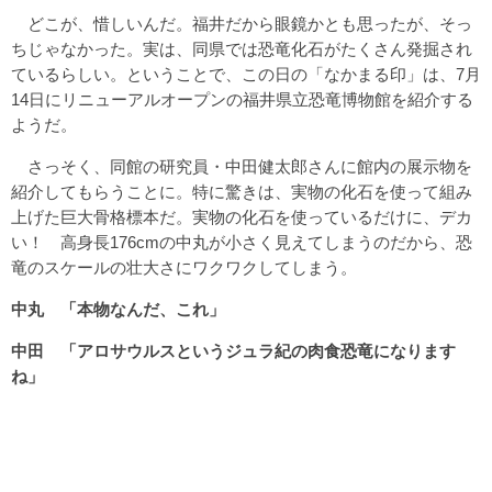
どこが、惜しいんだ。福井だから眼鏡かとも思ったが、そっ
ちじゃなかった。実は、同県では恐竜化石がたくさん発掘され
ているらしい。ということで、この日の「なかまる印」は、7月
14日にリニューアルオープンの福井県立恐竜博物館を紹介する
ようだ。
さっそく、同館の研究員・中田健太郎さんに館内の展示物を
紹介してもらうことに。特に驚きは、実物の化石を使って組み
上げた巨大骨格標本だ。実物の化石を使っているだけに、デカ
い！ 高身長176cmの中丸が小さく見えてしまうのだから、恐
竜のスケールの壮大さにワクワクしてしまう。
中丸 「本物なんだ、これ」
中田 「アロサウルスというジュラ紀の肉食恐竜になります
ね」