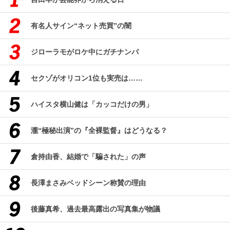
有名人サイン“ネット売買”の闇
ジローラモがロケ中にガチナンパ
セクゾがオリコン1位も実売は……
ハイスタ横山健は「カッコだけの男」
瀧“極秘出演”の『全裸監督』はどうなる？
倉持由香、結婚で「騙された」の声
長澤まさみベッドシーン称賛の理由
後藤真希、過去最高露出の写真集が物議