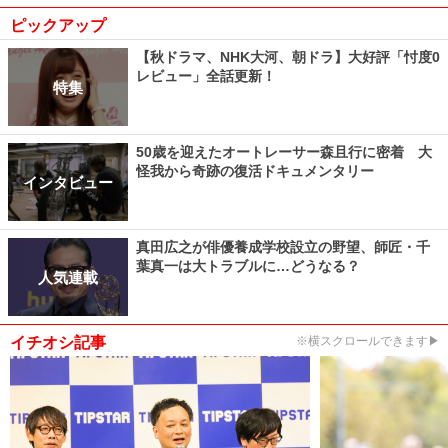
ピックアップ
【秋ドラマ、NHK大河、朝ドラ】大好評「忖度0
レビュー」全話更新！
特集
50歳を迎えたオートレーサー森且行に密着 大
怪我から奇跡の復活ドキュメンタリー
インタビュー
真田広之が俳優養成学校設立の野望、師匠・千
葉真一は大トラブルに…どうなる？
人気連載
イチオシ記事
※横スクロールできます▶