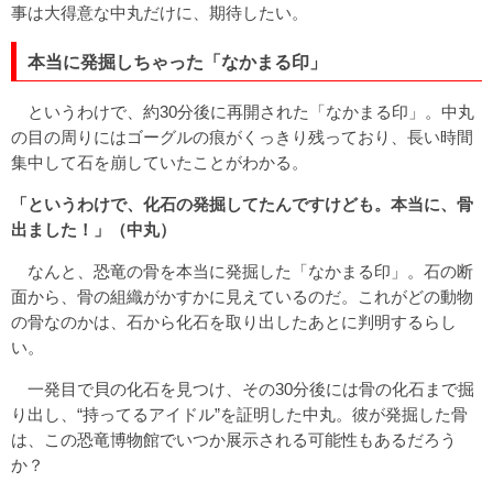
事は大得意な中丸だけに、期待したい。
本当に発掘しちゃった「なかまる印」
というわけで、約30分後に再開された「なかまる印」。中丸
の目の周りにはゴーグルの痕がくっきり残っており、長い時間
集中して石を崩していたことがわかる。
「というわけで、化石の発掘してたんですけども。本当に、骨
出ました！」（中丸）
なんと、恐竜の骨を本当に発掘した「なかまる印」。石の断
面から、骨の組織がかすかに見えているのだ。これがどの動物
の骨なのかは、石から化石を取り出したあとに判明するらし
い。
一発目で貝の化石を見つけ、その30分後には骨の化石まで掘
り出し、“持ってるアイドル”を証明した中丸。彼が発掘した骨
は、この恐竜博物館でいつか展示される可能性もあるだろう
か？