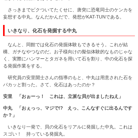
さっきまでビクついてたくせに、唐突に恐竜同士のケンカを
妄想する中丸。なんだかんだで、発想がKAT-TUNである。
いきなり、化石を発掘する中丸
なんと、同館では化石の発掘体験もできるそう。これが結
構、ガチなやつなのだ。お子様向けの擬似体験的なものじゃな
く、実際にハンマーとタガネを用いて石を割り、中の化石を探
る発掘作業をする。
研究員の安里開士さんの指導のもと、中丸は用意された石を
パカッと割った。さて、化石はあったのか？
安里 「おぉーっ！ これは、立派な貝が出ましたねえ」
中丸 「おぇっっ、マジで!? えっ、こんなすぐに出るんです
か？」
いきなり一発で、貝の化石をリアルに発掘した中丸。これは
スゴい！ 持っている発掘丸。