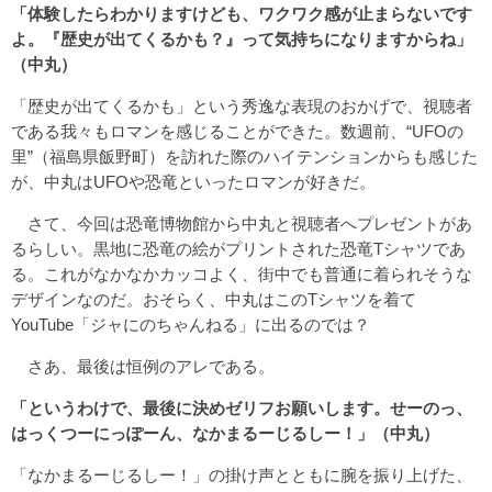
「体験したらわかりますけども、ワクワク感が止まらないです
よ。『歴史が出てくるかも？』って気持ちになりますからね」
（中丸）
「歴史が出てくるかも」という秀逸な表現のおかげで、視聴者
である我々もロマンを感じることができた。数週前、“UFOの
里”（福島県飯野町）を訪れた際のハイテンションからも感じた
が、中丸はUFOや恐竜といったロマンが好きだ。
さて、今回は恐竜博物館から中丸と視聴者へプレゼントがあ
るらしい。黒地に恐竜の絵がプリントされた恐竜Tシャツであ
る。これがなかなかカッコよく、街中でも普通に着られそうな
デザインなのだ。おそらく、中丸はこのTシャツを着て
YouTube「ジャにのちゃんねる」に出るのでは？
さあ、最後は恒例のアレである。
「というわけで、最後に決めゼリフお願いします。せーのっ、
はっくつーにっぽーん、なかまるーじるしー！」（中丸）
「なかまるーじるしー！」の掛け声とともに腕を振り上げた、