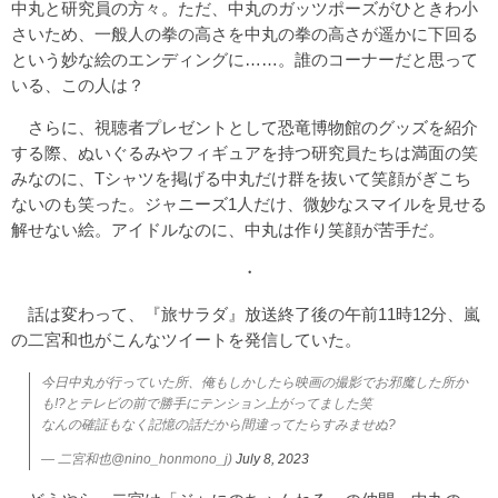
中丸と研究員の方々。ただ、中丸のガッツポーズがひときわ小
さいため、一般人の拳の高さを中丸の拳の高さが遥かに下回る
という妙な絵のエンディングに……。誰のコーナーだと思って
いる、この人は？
さらに、視聴者プレゼントとして恐竜博物館のグッズを紹介
する際、ぬいぐるみやフィギュアを持つ研究員たちは満面の笑
みなのに、Tシャツを掲げる中丸だけ群を抜いて笑顔がぎこち
ないのも笑った。ジャニーズ1人だけ、微妙なスマイルを見せる
解せない絵。アイドルなのに、中丸は作り笑顔が苦手だ。
・
話は変わって、『旅サラダ』放送終了後の午前11時12分、嵐
の二宮和也がこんなツイートを発信していた。
今日中丸が行っていた所、俺もしかしたら映画の撮影でお邪魔した所か
も!?とテレビの前で勝手にテンション上がってました笑
なんの確証もなく記憶の話だから間違ってたらすみませぬ?
— 二宮和也@nino_honmono_j)
July 8, 2023