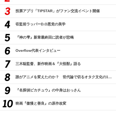
投票アプリ「TIPSTAR」がファン交流イベント開催
収監前ラッパーD.O悪党の美学
『神の雫』新章最終回に読者が悲鳴
Overflow代表インタビュー
三木聡監督、新作映画＆『大怪獣』語る
誰がアニメを変えたのか？ 世代論で切るオタク文化の10年、そして50年
『名探偵ピカチュウ』の中身はおっさん
映画『傲慢と善良』の原作改変