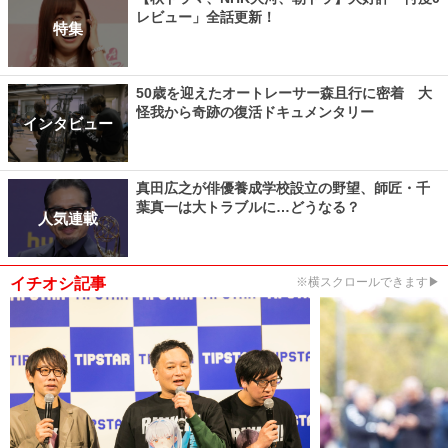
レビュー」全話更新！
特集
50歳を迎えたオートレーサー森且行に密着 大
怪我から奇跡の復活ドキュメンタリー
インタビュー
真田広之が俳優養成学校設立の野望、師匠・千
葉真一は大トラブルに…どうなる？
人気連載
イチオシ記事
※横スクロールできます▶