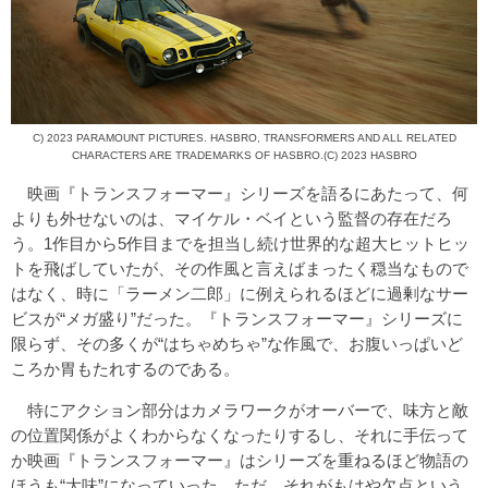
C) 2023 PARAMOUNT PICTURES. HASBRO, TRANSFORMERS AND ALL RELATED
CHARACTERS ARE TRADEMARKS OF HASBRO.(C) 2023 HASBRO
映画『トランスフォーマー』シリーズを語るにあたって、何
よりも外せないのは、マイケル・ベイという監督の存在だろ
う。1作目から5作目までを担当し続け世界的な超大ヒットヒッ
トを飛ばしていたが、その作風と言えばまったく穏当なもので
はなく、時に「ラーメン二郎」に例えられるほどに過剰なサー
ビスが“メガ盛り”だった。『トランスフォーマー』シリーズに
限らず、その多くが“はちゃめちゃ”な作風で、お腹いっぱいど
ころか胃もたれするのである。
特にアクション部分はカメラワークがオーバーで、味方と敵
の位置関係がよくわからなくなったりするし、それに手伝って
か映画『トランスフォーマー』はシリーズを重ねるほど物語の
ほうも“大味”になっていった。ただ、それがもはや欠点という