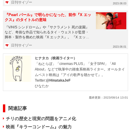
日刊サイゾー
2023.08.03
『Pearl パール』で明らかになった、前作『X エッ
クス』のタイトルの意味
『V/H/S シンドローム』や『サクラメント 死の楽園』
など、奇抜な作品で知られるタイ・ウェストが監督・
脚本・製作を務めた映画『X エックス』。 『X エック
ス』...
日刊サイゾー
2023.08.01
ヒナタカ（映画ライター）
「ねとらぼ」「cinemas PLUS」「女子SPA!」「All
About」などで執筆中の雑食系映画ライター。オールタイ
ムベスト映画は『アイの歌声を聴かせて』。
Twitter:
@HinatakaJeF
ひなたか
最終更新：
2023/08/14 13:01
関連記事
チリの歴史と現実の問題をアニメ化
映画『キラーコンドーム』の魅力