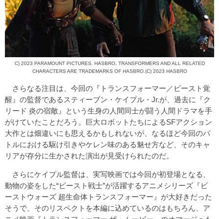
C) 2023 PARAMOUNT PICTURES. HASBRO, TRANSFORMERS AND ALL RELATED
CHARACTERS ARE TRADEMARKS OF HASBRO.(C) 2023 HASBRO
さらなる注目は、今回の『トランスフォーマー／ビースト覚
醒』の監督であるスティーブン・ケイプル・Jr.が、過去に『ク
リード 炎の宿敵』という生身の人間同士が闘う人間ドラマを手
がけていたことだろう。巨大ロボットたちによるSFアクション
大作とは畑違いにも思えるかもしれないが、なるほど今回のバ
トルにおける駆け引きやケレン味のある魅せ方など、そのキャ
リアが存分に生かされた演出が見受けられたのだ。
さらにケイプル監督は、実写映画では今回が初登場となる、
動物の姿をした“ビースト戦士”が活躍するアニメシリーズ『ビ
ーストウォーズ 超生命体トランスフォーマー』が大好きだった
そうで、そのリスペクトを本編に込めているのはもちろん、ア