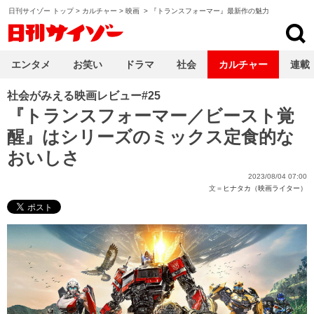
日刊サイゾー トップ
>
カルチャー
>
映画
>
『トランスフォーマー』最新作の魅力
日刊サイゾー
エンタメ
お笑い
ドラマ
社会
カルチャー
連載
社会がみえる映画レビュー#25
『トランスフォーマー／ビースト覚
醒』はシリーズのミックス定食的な
おいしさ
2023/08/04 07:00
文＝
ヒナタカ（映画ライター）