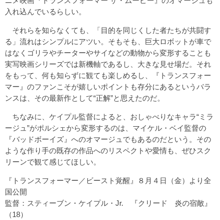
ニメ映画『トランスフォーマー ザ・ムービー』のオマージュも
入れ込んでいるらしい。
それらを知らなくても、「目的を同じくした者たちが共闘す
る」流れはシンプルにアツい。そもそも、巨大ロボットが車で
はなくゴリラやチーターやサイなどの動物から変形することも
実写映画シリーズでは新機軸であるし、大きな見せ場だ。それ
をもって、何も知らずに観ても楽しめるし、『トランスフォー
マー』のファンこそが嬉しいポイントも存分にあるというバラ
ンスは、その最新作として“正解”と思えたのだ。
ちなみに、ケイプル監督によると、おしゃべりなキャラ“ミラ
ージュ”がポルシェから変形するのは、マイケル・ベイ監督の
『バッドボーイズ』へのオマージュでもあるのだという。その
ような作り手の既存の作品へのリスペクトや愛情も、ぜひスク
リーンで観て感じてほしい。
『トランスフォーマー／ビースト覚醒』８月４日（金）より全
国公開
監督：スティーブン・ケイプル・Jr. 『クリード 炎の宿敵』
（18）