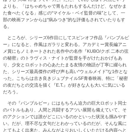
よりも、「はちゃめちゃで胃もたれもするんだけど、なぜかま
た食べたくなる」感じの“マイケル・ベイ監督の味”として、一
部の映画ファンからは“病みつき”的な評価もされていたりもす
る。
ところが、シリーズ6作目にしてスピンオフ作品『バンブルビ
ー』になると、作風はガラリと変わる。アカデミー賞長編アニ
メ賞にもノミネートされた名作中の名作『KUBO/クボ 二本の弦
の秘密』のトラヴィス・ナイトが監督を手がけたおかげもあ
り、少女とロボットの心あたたまる友情の物語が丁寧に綴られ
た、シリーズ最高傑作の呼び声も高い“ウェルメイド”な1作とな
った。こちらは古き良きジュブナイルSF青春映画、特に「秘密
の友だちとの交流を描く『E.T.』が好きな人も大いに気にいる
だろう。
その『バンブルビー』にはもちろん迫力の巨大ロボット同士
のバトルもあり、人間と共闘するアツい展開も備えていて、そ
のアクションでは誰がどこにいるのかといった状況も掴みやす
い。だが、理不尽な文句だとわかっているのだが、そんな風に
とてもよく出来た、みんながよりおいしくいただける内容へと