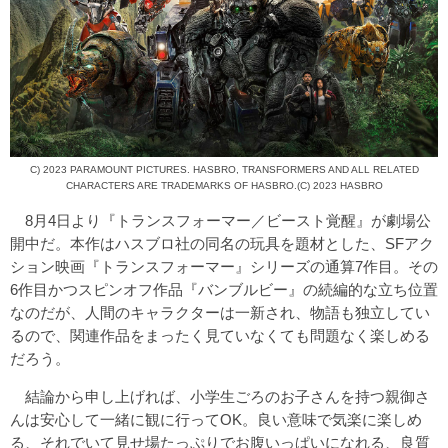
C) 2023 PARAMOUNT PICTURES. HASBRO, TRANSFORMERS AND ALL RELATED
CHARACTERS ARE TRADEMARKS OF HASBRO.(C) 2023 HASBRO
8月4日より『トランスフォーマー／ビースト覚醒』が劇場公
開中だ。本作はハスブロ社の同名の玩具を題材とした、SFアク
ション映画『トランスフォーマー』シリーズの通算7作目。その
6作目かつスピンオフ作品『バンブルビー』の続編的な立ち位置
なのだが、人間のキャラクターは一新され、物語も独立してい
るので、関連作品をまったく見ていなくても問題なく楽しめる
だろう。
結論から申し上げれば、小学生ごろのお子さんを持つ親御さ
んは安心して一緒に観に行ってOK。良い意味で気楽に楽しめ
る、それでいて見せ場たっぷりでお腹いっぱいになれる、良質