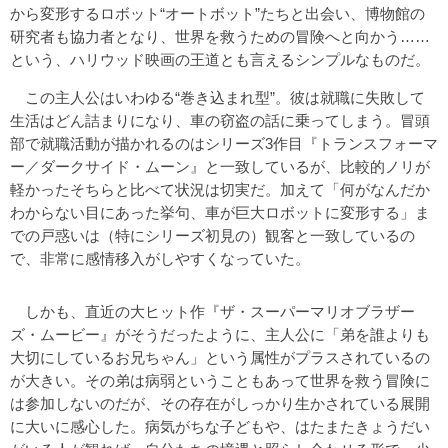
から変形するロボット“オートボット”たちと出会い、博物館の
研究者も協力者となり、世界を救うための冒険へと向かう……
という、ハリウッド映画の王道とも言えるシンプルなものだ。
この主人公はいわゆる“巻き込まれ型”。彼は就職に失敗して
生活はどん詰まりになり、車の窃盗の話に乗ってしまう。冒頭
部で就職活動が描かれるのはシリーズ3作目『トランスフォーマ
ー／ダークサイド・ムーン』と一致しているが、比較的ノリが
軽かったそちらと比べて状況は切実だ。加えて「何がなんだか
わからない目にあった挙句、車が巨大ロボットに変形する」ま
での戸惑いは（特にシリーズ初見の）観客と一致しているの
で、非常に感情移入がしやすくなっていた。
しかも、直近の大ヒット作『ザ・スーパーマリオブラザー
ズ・ムービー』がそうだったように、主人公に「弟を誰よりも
大切にしているお兄ちゃん」という属性がプラスされているの
が大きい。その弟は病弱ということもあって世界を救う冒険に
は参加しないのだが、その存在がしっかり生かされている展開
に大いに感心した。病気がちな子どもや、はたまたきょうだい