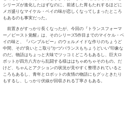
シリーズが進化したはずなのに、前述した胃もたれするほどに
メガ盛りなマイケル・ベイの味が恋しくなってしまったところ
もあるのも事実だった。
前置きがすっかり長くなったが、今回の『トランスフォーマ
ー／ビースト覚醒』は、そのシリーズ5作目までのマイケル・ベ
イの味と、『バンブルビー』のウェルメイドな作りのちょうど
中間、その“良いとこ取り”かつ“バランスもちょうどいい”印象な
のだ。物語はちょっと大味でツッコミどころもあるし、巨大ロ
ボットが四方八方から乱闘する様ははちゃめちゃそのもの。だ
けど、ちゃんとアクションの状況が見やすく整理されていると
ころもあるし、青年とロボットの友情の物語にもグッときたり
もするし、しっかり伏線が回収される丁寧さもある。