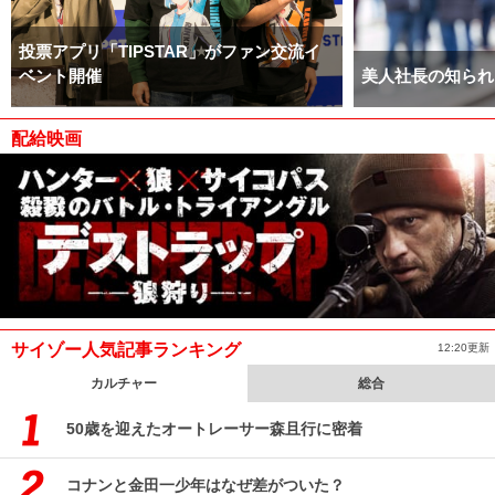
投票アプリ「TIPSTAR」がファン交流イ
ベント開催
美人社長の知られ
配給映画
サイゾー人気記事ランキング
12:20更新
カルチャー
総合
50歳を迎えたオートレーサー森且行に密着
コナンと金田一少年はなぜ差がついた？