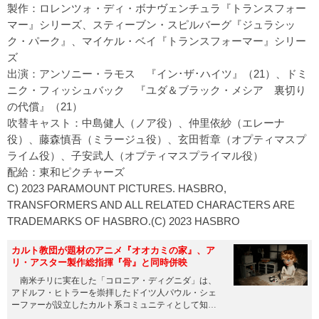
製作：ロレンツォ・ディ・ボナヴェンチュラ『トランスフォー
マー』シリーズ、スティーブン・スピルバーグ『ジュラシッ
ク・パーク』、マイケル・ベイ『トランスフォーマー』シリー
ズ
出演：アンソニー・ラモス 『イン･ザ･ハイツ』（21）、ドミ
ニク・フィッシュバック 『ユダ＆ブラック・メシア 裏切り
の代償』（21）
吹替キャスト：中島健人（ノア役）、仲里依紗（エレーナ
役）、藤森慎吾（ミラージュ役）、玄田哲章（オプティマスプ
ライム役）、子安武人（オプティマスプライマル役）
配給：東和ピクチャーズ
C) 2023 PARAMOUNT PICTURES. HASBRO,
TRANSFORMERS AND ALL RELATED CHARACTERS ARE
TRADEMARKS OF HASBRO.(C) 2023 HASBRO
カルト教団が題材のアニメ『オオカミの家』、ア
リ・アスター製作総指揮『骨』と同時併映
南米チリに実在した「コロニア・ディグニダ」は、
アドルフ・ヒトラーを崇拝したドイツ人パウル・シェ
ーファーが設立したカルト系コミュニティとして知ら
れている。入植家族や地...