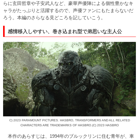
らに玄田哲章や子安武人など、豪華声優陣による個性豊かなキ
ャラがたっぷりと活躍するので、声優ファンにもたまらないだ
ろう。本編のさらなる見どころを記していこう。
感情移入しやすい、巻き込まれ型で弟思いな主人公
C) 2023 PARAMOUNT PICTURES. HASBRO, TRANSFORMERS AND ALL RELATED
CHARACTERS ARE TRADEMARKS OF HASBRO.(C) 2023 HASBRO
本作のあらすじは、1994年のブルックリンに住む青年が、車