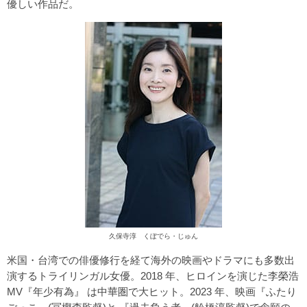
優しい作品だ。
久保寺淳 くぼでら・じゅん
米国・台湾での俳優修行を経て海外の映画やドラマにも多数出
演するトライリンガル女優。2018 年、ヒロインを演じた李榮浩
MV『年少有為』 は中華圏で大ヒット。2023 年、映画『ふたり