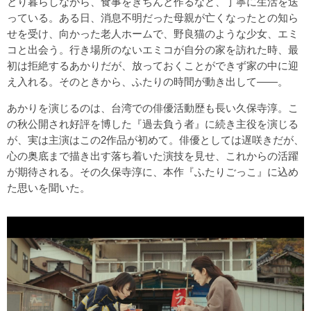
とり暮らしながら、食事をきちんと作るなど、丁寧に生活を送
っている。ある日、消息不明だった母親が亡くなったとの知ら
せを受け、向かった老人ホームで、野良猫のような少女、エミ
コと出会う。行き場所のないエミコが自分の家を訪れた時、最
初は拒絶するあかりだが、放っておくことができず家の中に迎
え入れる。そのときから、ふたりの時間が動き出して――。
あかりを演じるのは、台湾での俳優活動歴も長い久保寺淳。こ
の秋公開され好評を博した『過去負う者』に続き主役を演じる
が、実は主演はこの2作品が初めて。俳優としては遅咲きだが、
心の奥底まで描き出す落ち着いた演技を見せ、これからの活躍
が期待される。その久保寺淳に、本作『ふたりごっこ』に込め
た思いを聞いた。