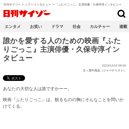
日刊サイゾー トップ
>
インタビュー
>
『ふたりごっこ』主演俳優・久保寺淳インタビュー
日刊サイゾー
エンタメ
お笑い
ドラマ
社会
カルチャー
連載
誰かを愛する人のための映画『ふた
りごっこ』主演俳優・久保寺淳イン
タビュー
2023/12/10 08:00
文＝
里中高志（ジャーナリスト）
あなたの大切な人は誰ですかーー。
映画『ふたりごっこ』は、観るものの胸にそんなことを問いか
けてくる。