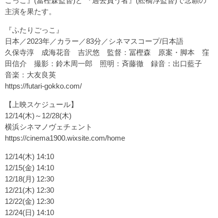
ごっこ』(冨樫森監督)と 『過去負う者』(舩橋淳監督)で念願の
主演を果たす。
『ふたりごっこ』
日本／2023年／カラー／83分／シネマスコープ/日本語
久保寺淳 成海花音 吉沢悠 監督：冨樫森 原案・脚本 窪
田信介 撮影：鈴木周一郎 照明：斉藤徹 録音：出口藍子
音楽：大友良英
https://futari-gokko.com/
【上映スケジュール】
12/14(木)～12/28(木)
横浜シネマノヴェチェント
https://cinema1900.wixsite.com/home
12/14(木) 14:10
12/15(金) 14:10
12/18(月) 12:30
12/21(木) 12:30
12/22(金) 12:30
12/24(日) 14:10