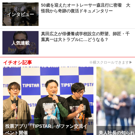
50歳を迎えたオートレーサー森且行に密着 大
怪我から奇跡の復活ドキュメンタリー
インタビュー
真田広之が俳優養成学校設立の野望、師匠・千
葉真一は大トラブルに…どうなる？
人気連載
イチオシ記事
※横スクロールできます▶
投票アプリ「TIPSTAR」がファン交流イ
ベント開催
美人社長の知られ