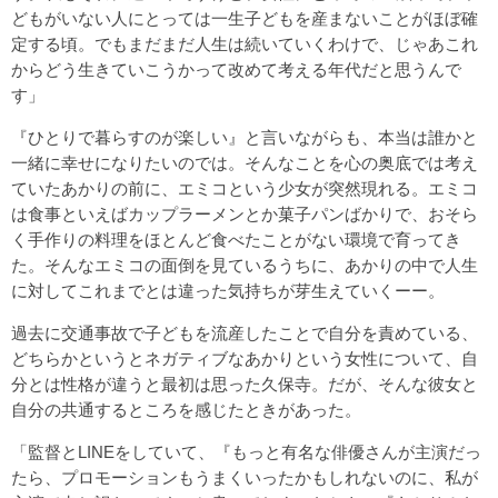
どもがいない人にとっては一生子どもを産まないことがほぼ確
定する頃。でもまだまだ人生は続いていくわけで、じゃあこれ
からどう生きていこうかって改めて考える年代だと思うんで
す」
『ひとりで暮らすのが楽しい』と言いながらも、本当は誰かと
一緒に幸せになりたいのでは。そんなことを心の奥底では考え
ていたあかりの前に、エミコという少女が突然現れる。エミコ
は食事といえばカップラーメンとか菓子パンばかりで、おそら
く手作りの料理をほとんど食べたことがない環境で育ってき
た。そんなエミコの面倒を見ているうちに、あかりの中で人生
に対してこれまでとは違った気持ちが芽生えていくーー。
過去に交通事故で子どもを流産したことで自分を責めている、
どちらかというとネガティブなあかりという女性について、自
分とは性格が違うと最初は思った久保寺。だが、そんな彼女と
自分の共通するところを感じたときがあった。
「監督とLINEをしていて、『もっと有名な俳優さんが主演だっ
たら、プロモーションもうまくいったかもしれないのに、私が