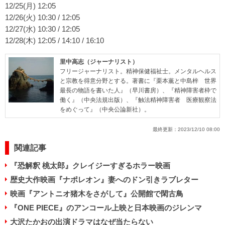
12/25(月) 12:05
12/26(火) 10:30 / 12:05
12/27(水) 10:30 / 12:05
12/28(木) 12:05 / 14:10 / 16:10
里中高志（ジャーナリスト）
フリージャーナリスト。精神保健福祉士。メンタルヘルス
と宗教を得意分野とする。著書に『栗本薫と中島梓 世界
最長の物語を書いた人』（早川書房）、『精神障害者枠で
働く』（中央法規出版）、『触法精神障害者 医療観察法
をめぐって』（中央公論新社）。
最終更新：
2023/12/10 08:00
関連記事
『恐解釈 桃太郎』クレイジーすぎるホラー映画
歴史大作映画『ナポレオン』妻へのドン引きラブレター
映画『アントニオ猪木をさがして』公開館で閑古鳥
『ONE PIECE』のアンコール上映と日本映画のジレンマ
大沢たかおの出演ドラマはなぜ当たらない