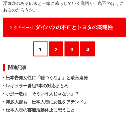
浮気癖のある広末と一緒に暮らしていく覚悟が、鳥羽のほうに
あるのだろうか。
ダイハツの不正とトヨタの関連性
次のページ
1
2
3
4
関連記事
松本告発女性に「嘘つくなよ」と放言連発
レギュラー番組7本の対応まとめ
小沢一敬は「そういう人じゃない」？
博多大吉も「松本人志に女性をアテンド」
松本人志の芸能活動休止に想うこと