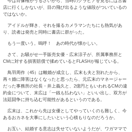
今は肖像権がうるさいから、当時のグラビアを見るには古書
店に行くしかないが、目の飛び出るような値段がついているの
ではないか。
アイドルが輝き、それを撮るカメラマンたちにも熱気があ
り、読者は発売と同時に書店に群がった。
もう一度いう。嗚呼！ あの時代が懐かしい。
さて、お騒がせ一手販売女優・広末涼子が、所属事務所と
CMに対する損害賠償で揉めているとFLASHが報じている。
鳥羽周作（45）は離婚が成立し、広末も夫と別れたから、
再々婚に障害はなくなったと思ったら、元広末のマネージャー
だった事務所の社長・井上義久と、2億円ともいわれるCMの違
約金について、末広は「一銭も払わない」といい出し、双方が
法廷闘争に持ち込む可能性があるというのである。
広末は、これから先は女優としてやっていくのも難しく、今
あるおカネを大事にしたいという心積もりなのだろうか。
お互い、結婚する意志は失せていないようだが、ワガママで