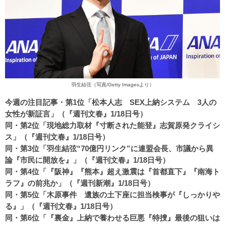
羽生結弦（写真/Getty Imagesより）
今週の注目記事・第1位「松本人志 SEX上納システム 3人の
女性が新証言」（『週刊文春』1/18日号）
同・第2位「現地総力取材『寸断された能登』志賀原発クライシ
ス」（『週刊文春』1/18日号）
同・第3位「羽生結弦“70億円リンク”に連盟会長、市議から異
論『市民に開放を』」（『週刊文春』1/18日号）
同・第4位「『阪神』『熊本』超え激震は『首都直下』『南海ト
ラフ』の前兆か」（『週刊新潮』1/18日号）
同・第5位「木原事件 遺族の土下座に担当検事が『しっかりや
る』」（『週刊文春』1/18日号）
同・第6位「『裏金』上納で養わせる巨悪『特捜』最後の狙いは