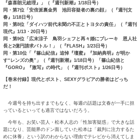
『森喜朗元総理』」（『週刊新潮』1/18日号）
同・第7位「安倍派裏金男 池田容疑者の裏の顔」（『週刊文
春』1/18日号）
同・第8位「ダイハツ前代未聞の不正とトヨタの責任」（『週刊
現代』1/13・20日号）
同・第9位「広末涼子 鳥羽シェフと再々婚にブレーキ 恩人社
長と2億円請求バトル！」（『FLASH』1/23日号）
同・第10位「『篠山紀信』追悼『壇蜜』『加納典明』が明か
す“レンズの奥”」（『週刊新潮』1/18日号）「篠山紀信と
『GORO』『激写』の時代」（『週刊ポスト』1/26日号）
【巻末付録】現代とポスト、SEXYグラビアの勝者はどっち
だ！
今週号を持ち出すまでもなく、毎週の話題は文春が一手に担
っているといっても過言ではないだろう。
今年も、お笑い芸人・松本人志の「性加害疑惑」で大きな話
題になり、芸能界のドン面していた松本は「裁判に注力するた
めに休養」という訳のわからない理由でテレビから消えてしま