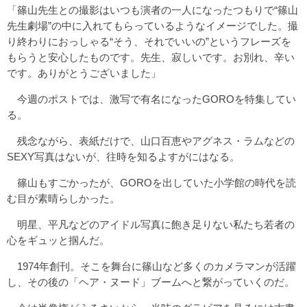
「篠山先生との撮影はいつも演者の一人になったつもりで“篠山
先生劇場”の中に入れてもらっているようなイメージでした。撮
り終わりにおっしゃる“そう、それでいいの”というフレーズを
もらうと安心したものです。先生、寂しいです。お別れ、辛い
です。ありがとうございました」
今週のポストでは、激写で有名になったGOROを特集してい
る。
残念ながら、表紙だけで、山口百恵やアグネス・ラムなどの
SEXY写真はないが、往時を知るよすがにはなる。
篠山もすごかったが、GOROを出していた小学館の時代を読
む目が素晴らしかった。
明星、平凡などのアイドル写真に飽き足りない私たち若者の
心をギュッと掴んだ。
1974年創刊。そこを舞台に篠山など多くのカメラマンが活躍
し、その後の「ヘア・ヌード」ブームへと繋がっていくのだ。