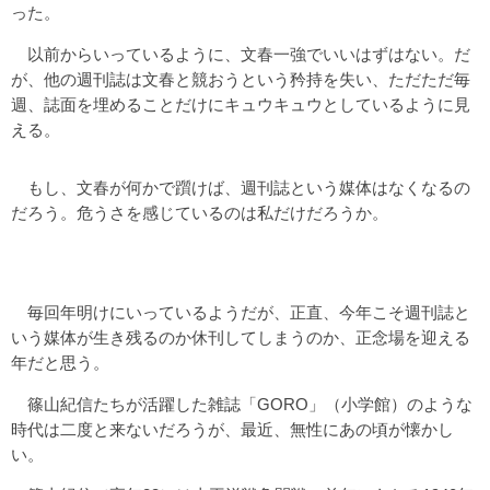
った。
以前からいっているように、文春一強でいいはずはない。だ
が、他の週刊誌は文春と競おうという矜持を失い、ただただ毎
週、誌面を埋めることだけにキュウキュウとしているように見
える。
もし、文春が何かで躓けば、週刊誌という媒体はなくなるの
だろう。危うさを感じているのは私だけだろうか。
毎回年明けにいっているようだが、正直、今年こそ週刊誌と
いう媒体が生き残るのか休刊してしまうのか、正念場を迎える
年だと思う。
篠山紀信たちが活躍した雑誌「GORO」（小学館）のような
時代は二度と来ないだろうが、最近、無性にあの頃が懐かし
い。