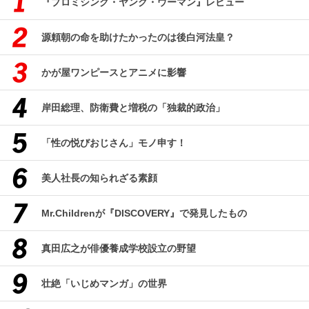
『プロミシング・ヤング・ウーマン』レビュー
源頼朝の命を助けたかったのは後白河法皇？
かが屋ワンピースとアニメに影響
岸田総理、防衛費と増税の「独裁的政治」
「性の悦びおじさん」モノ申す！
美人社長の知られざる素顔
Mr.Childrenが『DISCOVERY』で発見したもの
真田広之が俳優養成学校設立の野望
壮絶「いじめマンガ」の世界