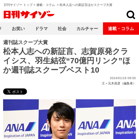
日刊サイゾー トップ
>
連載・コラム
>
松本人志への新証言ほかスクープ大賞
日刊サイゾー
メ
お笑い
ドラマ
社会
カルチャー
連載・コラム
週刊誌スクープ大賞
松本人志への新証言、志賀原発クラ
イシス、羽生結弦“70億円リンク”ほ
か週刊誌スクープベスト10
2024/01/16 09:00
文＝
元木昌彦（編集者）