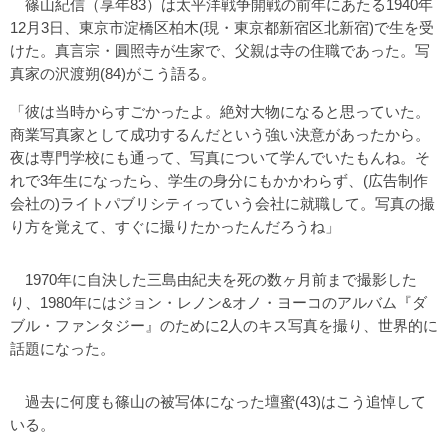
篠山紀信（享年83）は太平洋戦争開戦の前年にあたる1940年
12月3日、東京市淀橋区柏木(現・東京都新宿区北新宿)で生を受
けた。真言宗・圓照寺が生家で、父親は寺の住職であった。写
真家の沢渡朔(84)がこう語る。
「彼は当時からすごかったよ。絶対大物になると思っていた。
商業写真家として成功するんだという強い決意があったから。
夜は専門学校にも通って、写真について学んでいたもんね。そ
れで3年生になったら、学生の身分にもかかわらず、(広告制作
会社の)ライトパブリシティっていう会社に就職して。写真の撮
り方を覚えて、すぐに撮りたかったんだろうね」
1970年に自決した三島由紀夫を死の数ヶ月前まで撮影した
り、1980年にはジョン・レノン&オノ・ヨーコのアルバム『ダ
ブル・ファンタジー』のために2人のキス写真を撮り、世界的に
話題になった。
過去に何度も篠山の被写体になった壇蜜(43)はこう追悼して
いる。