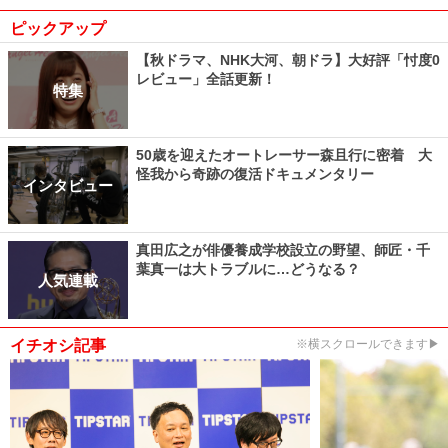
ピックアップ
【秋ドラマ、NHK大河、朝ドラ】大好評「忖度0
レビュー」全話更新！
特集
50歳を迎えたオートレーサー森且行に密着 大
怪我から奇跡の復活ドキュメンタリー
インタビュー
真田広之が俳優養成学校設立の野望、師匠・千
葉真一は大トラブルに…どうなる？
人気連載
イチオシ記事
※横スクロールできます▶