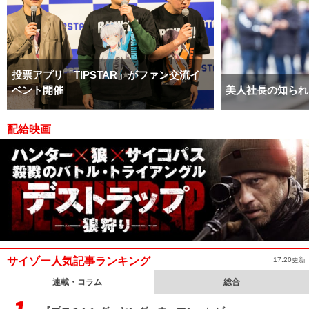
投票アプリ「TIPSTAR」がファン交流イ
ベント開催
美人社長の知られ
配給映画
サイゾー人気記事ランキング
17:20更新
連載・コラム
総合