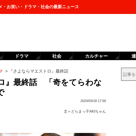
メ・お笑い・ドラマ・社会の最新ニュース
ドラマ
社会
カルチャー
連
マ
>
『さよならマエストロ』最終話
ロ』最終話 「奇をてらわな
で
2024/03/18 17:00
文＝
どらまっ子AKIちゃん