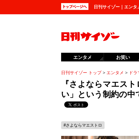
日刊サイゾー｜エンタ
エンタメ
お笑い
日刊サイゾー トップ
>
エンタメ
>
ドラ
『さよならマエスト
い」という制約の中
#さよならマエストロ