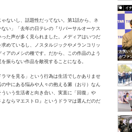
イ
ゃないし、話題性だってない。第1話から、ネ
かない」「去年の日テレの『リバーサルオーケス
いった声が多く見られました。メディアはいつだ
を求めているし、ノスタルジックやメランコリッ
お笑いト
ディアのメシの種です。だから、この作品のよう
がファ
尾を振らない作品を敵視することになる。
ラマを見る」という行為は生活でしかありませ
活の中にある悩みや人々の抱える澱（おり）なん
そういう生活者と向き合い、実直に「回復」や
さよならマエストロ』というドラマは選んだのだ