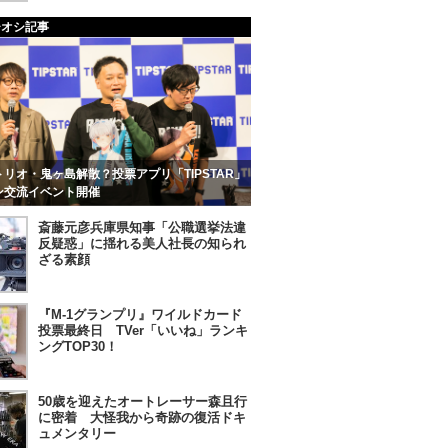
チオシ記事
リオ・鬼ヶ島解散？投票アプリ「TIPSTAR」
ン交流イベント開催
斎藤元彦兵庫県知事「公職選挙法違
反疑惑」に揺れる美人社長の知られ
ざる素顔
『M-1グランプリ』ワイルドカード
投票最終日 TVer「いいね」ランキ
ングTOP30！
50歳を迎えたオートレーサー森且行
に密着 大怪我から奇跡の復活ドキ
ュメンタリー