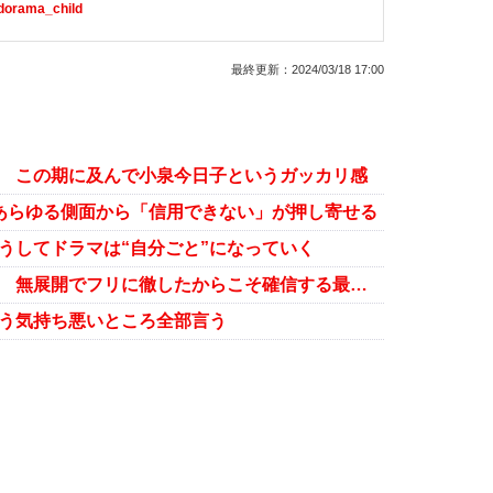
/dorama_child
最終更新：
2024/03/18 17:00
話 この期に及んで小泉今日子というガッカリ感
あらゆる側面から「信用できない」が押し寄せる
うしてドラマは“自分ごと”になっていく
『不適切にもほどがある！』第8話 無展開でフリに徹したからこそ確信する最終回
もう気持ち悪いところ全部言う