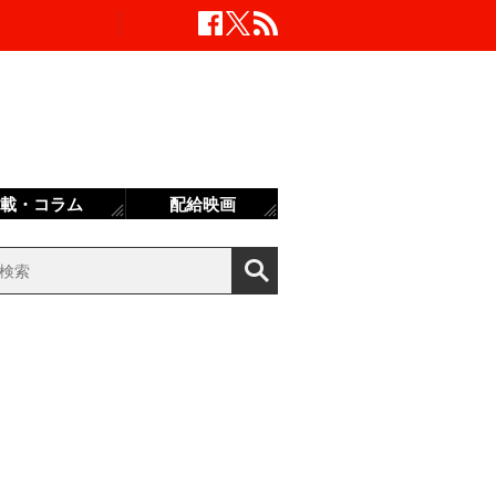
載・コラム
配給映画