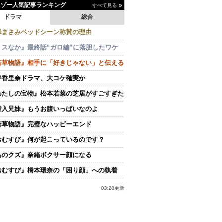
イゾー人気記事ランキング
すべて見る
ドラマ
総合
澤まさみベッドシーン称賛の理由
ミスなか』最終話“ガロ編”に落胆したワケ
若草物語』相手に「好きじゃない」と伝える
ジ香里奈ドラマ、大コケ確実か
わたしの宝物』松本若菜の芝居がすごすぎた
潜入兄妹』もうお腹いっぱいなのよ
若草物語』完璧なハッピーエンド
おむすび』何が起こっているのです？
あのクズ』奈緒ボクサー顔になる
おむすび』橋本環奈の「困り顔」への執着
03:20更新