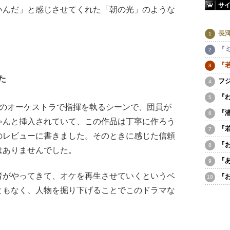
サ
いんだ」と感じさせてくれた「朝の光」のような
長
『
『
た
フ
『
のオーケストラで指揮を執るシーンで、団員が
『
ゃんと挿入されていて、この作品は丁寧に作ろう
『
のレビューに書きました。そのときに感じた信頼
『
はありませんでした。
『
がやってきて、オケを再生させていくというベ
『
ともなく、人物を掘り下げることでこのドラマな