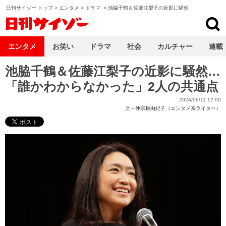
日刊サイゾー トップ
>
エンタメ
>
ドラマ
>
池脇千鶴＆佐藤江梨子の近影に騒然
日刊サイゾー
エンタメ
お笑い
ドラマ
社会
カルチャー
連載
池脇千鶴＆佐藤江梨子の近影に騒然…
「誰かわからなかった」2人の共通点
2024/06/11 12:00
文＝
仲宗根由紀子（エンタメ系ライター）