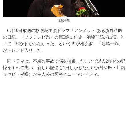
池脇千鶴
6月10日放送の杉咲花主演ドラマ『アンメット ある脳外科医
の日記』（フジテレビ系）の第9話に俳優・池脇千鶴が出演。X
上で「誰かわからなかった」という声が相次ぎ、「池脇千鶴」
がトレンド入りした。
同ドラマは、不慮の事故で脳を損傷したことで過去2年間の記
憶をすべて失い、新しい記憶も1日しかもたない脳外科医・川内
ミヤビ（杉咲）が主人公の医療ヒューマンドラマ。