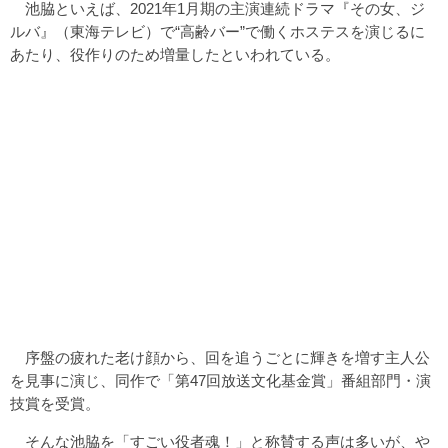
池脇といえば、2021年1月期の主演連続ドラマ『その女、ジ
ルバ』（東海テレビ）で“高齢バー”で働くホステスを演じるに
あたり、役作りのため増量したといわれている。
序盤の疲れた老け顔から、回を追うごとに輝きを増す主人公
を見事に演じ、同作で「第47回放送文化基金賞」番組部門・演
技賞を受賞。
そんな池脇を「すごい役者魂！」と称賛する声は多いが、や