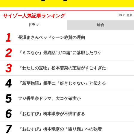
サイゾー人気記事ランキング
19:20更新
ドラマ
総合
長澤まさみベッドシーン称賛の理由
『ミスなか』最終話“ガロ編”に落胆したワケ
『わたしの宝物』松本若菜の芝居がすごすぎた
『若草物語』相手に「好きじゃない」と伝える
フジ香里奈ドラマ、大コケ確実か
『おむすび』橋本環奈が不憫すぎる
『おむすび』橋本環奈の「困り顔」への執着