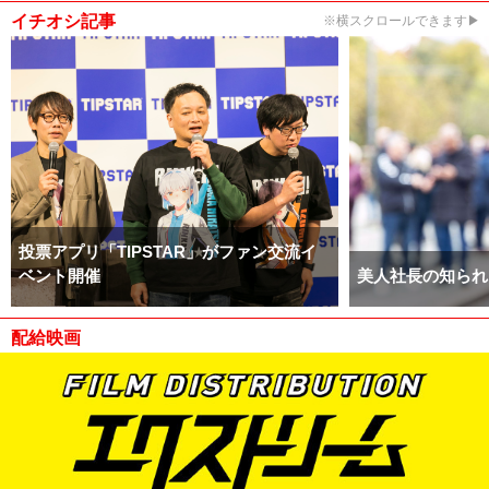
イチオシ記事
※横スクロールできます▶
投票アプリ「TIPSTAR」がファン交流イ
ベント開催
美人社長の知られ
配給映画