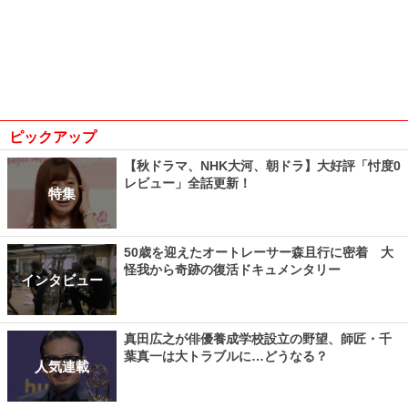
ピックアップ
【秋ドラマ、NHK大河、朝ドラ】大好評「忖度0
レビュー」全話更新！
特集
50歳を迎えたオートレーサー森且行に密着 大
怪我から奇跡の復活ドキュメンタリー
インタビュー
真田広之が俳優養成学校設立の野望、師匠・千
葉真一は大トラブルに…どうなる？
人気連載