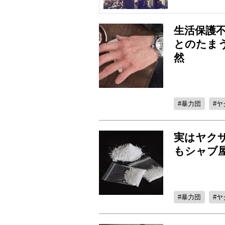
生活保護
とのたま
然
暴力団
ヤ
実はヤク
もシャブ
暴力団
ヤ