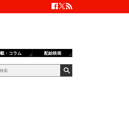
載・コラム
配給映画