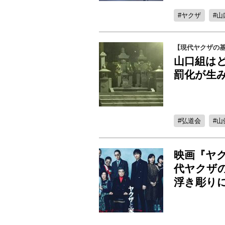
ヤクザ
山
【現代ヤクザの
山口組は
罰化が生
弘道会
山
映画『ヤクザ
代ヤクザ
浮き彫り