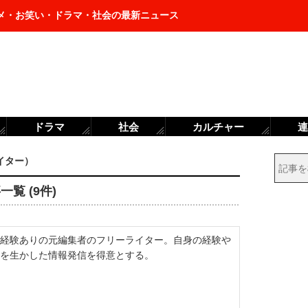
メ・お笑い・ドラマ・社会の最新ニュース
ドラマ
社会
カルチャー
連
イター）
覧 (9件)
経験ありの元編集者のフリーライター。自身の経験や
を生かした情報発信を得意とする。