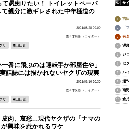
って愚痴りたい！ トイレットペーパ
サ
して親分に激ギレされた中年極道の
吉
『
2021/08/28 09:00
有
佐々木拓朗（ライター）
源
クザ
山口組
ジ
セ
い一番に飛ぶのは運転手か部屋住や」
や実話誌には描かれないヤクザの現実
ハ
瀧
2021/08/16 20:30
南
佐々木拓朗（ライター）
倉
クザ
山口組
、皮肉、哀愁…現代ヤクザの「ナマの
々が興味を惹かれるワケ