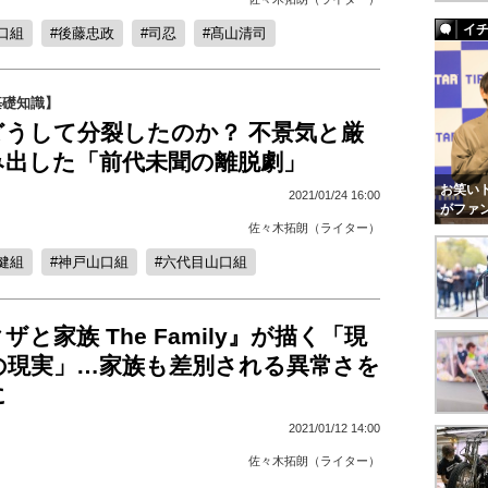
イ
口組
後藤忠政
司忍
髙山清司
基礎知識】
どうして分裂したのか？ 不景気と厳
み出した「前代未聞の離脱劇」
お笑いト
2021/01/24 16:00
がファ
佐々木拓朗（ライター）
健組
神戸山口組
六代目山口組
と家族 The Family』が描く「現
の現実」…家族も差別される異常さを
に
2021/01/12 14:00
佐々木拓朗（ライター）