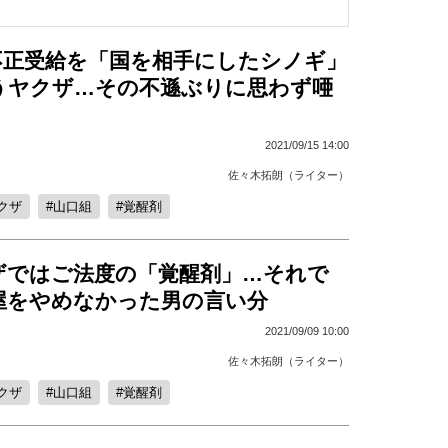
不正受給を「国を相手にしたシノギ」
うヤクザ…その不遜ぶりに思わず唖
2021/09/15 14:00
佐々木拓朗（ライター）
クザ
山口組
覚醒剤
ザではご法度の「覚醒剤」…それで
屋をやめなかった男の言い分
2021/09/09 10:00
佐々木拓朗（ライター）
クザ
山口組
覚醒剤