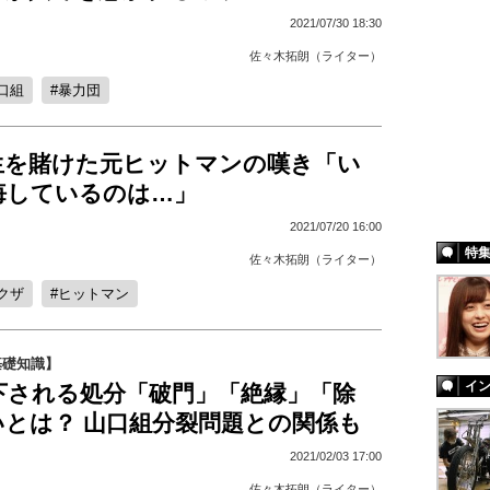
2021/07/30 18:30
佐々木拓朗（ライター）
口組
暴力団
生を賭けた元ヒットマンの嘆き「い
悔しているのは…」
2021/07/20 16:00
特
佐々木拓朗（ライター）
クザ
ヒットマン
基礎知識】
イ
下される処分「破門」「絶縁」「除
いとは？ 山口組分裂問題との関係も
2021/02/03 17:00
佐々木拓朗（ライター）