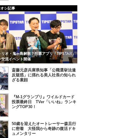
チオシ記事
リオ・鬼ヶ島解散？投票アプリ「TIPSTAR」
ン交流イベント開催
斎藤元彦兵庫県知事「公職選挙法違
反疑惑」に揺れる美人社長の知られ
ざる素顔
『M-1グランプリ』ワイルドカード
投票最終日 TVer「いいね」ランキ
ングTOP30！
50歳を迎えたオートレーサー森且行
に密着 大怪我から奇跡の復活ドキ
ュメンタリー