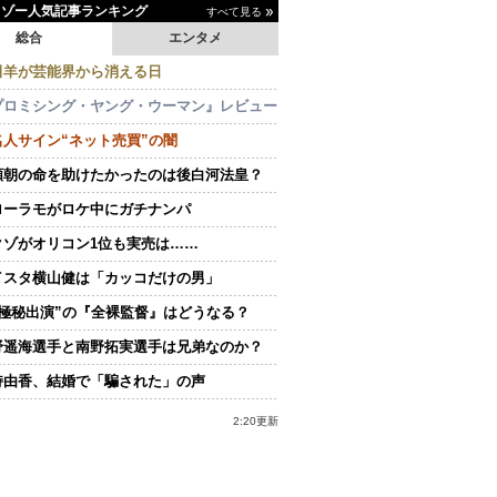
イゾー人気記事ランキング
すべて見る
総合
エンタメ
田羊が芸能界から消える日
プロミシング・ヤング・ウーマン』レビュー
名人サイン“ネット売買”の闇
頼朝の命を助けたかったのは後白河法皇？
ローラモがロケ中にガチナンパ
クゾがオリコン1位も実売は……
イスタ横山健は「カッコだけの男」
“極秘出演”の『全裸監督』はどうなる？
野遥海選手と南野拓実選手は兄弟なのか？
持由香、結婚で「騙された」の声
2:20更新