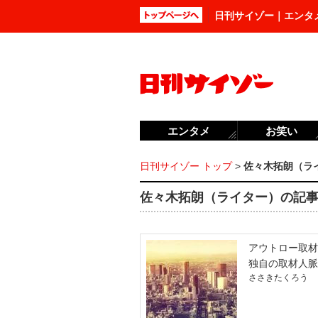
日刊サイゾー｜エンタ
エンタメ
お笑い
日刊サイゾー トップ
>
佐々木拓朗（ラ
佐々木拓朗（ライター）の記事一
アウトロー取材
独自の取材人脈
ささきたくろう