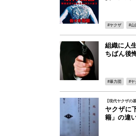
ヤクザ
山
組織に人
ちばん後
暴力団
ヤ
【現代ヤクザの
ヤクザに
籍」の違