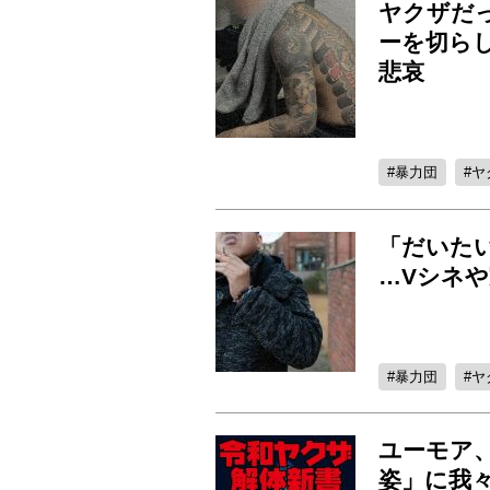
ヤクザだ
ーを切ら
悲哀
暴力団
ヤ
「だいた
…Vシネ
暴力団
ヤ
ユーモア
姿」に我