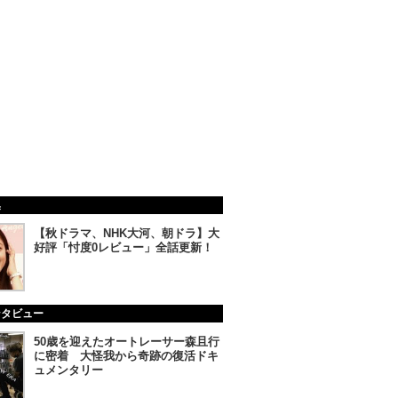
集
【秋ドラマ、NHK大河、朝ドラ】大
好評「忖度0レビュー」全話更新！
ンタビュー
50歳を迎えたオートレーサー森且行
に密着 大怪我から奇跡の復活ドキ
ュメンタリー