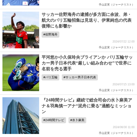
手山足実（ジャーナリスト）
サッカー佐野海舟の逮捕が多方面に余波、弟・
航大のパリ五輪招集は見送り、伊東純也の代表
復帰にも影響か
佐野海舟
2024/07/22 12:00
手山足実（ジャーナリスト）
平河悠か小久保玲央ブライアンか パリ五輪サッ
カー男子日本代表“厳しい組み合わせ”で世界に
名前を売る選手
パリ五輪
サッカー男子日本代表
2024/07/15 13:00
手山足実（ジャーナリスト）
『24時間テレビ』継続で総合司会の水卜麻美ア
ナ＆羽鳥慎一アナ“泥舟に乗る”過酷なミッショ
ン
24時間テレビ
水卜麻美
2024/06/30 11:00
手山足実（ジャーナリスト）