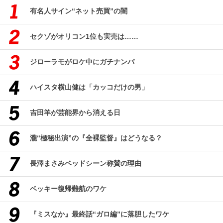
有名人サイン“ネット売買”の闇
セクゾがオリコン1位も実売は……
ジローラモがロケ中にガチナンパ
ハイスタ横山健は「カッコだけの男」
吉田羊が芸能界から消える日
瀧“極秘出演”の『全裸監督』はどうなる？
長澤まさみベッドシーン称賛の理由
ベッキー復帰難航のワケ
『ミスなか』最終話“ガロ編”に落胆したワケ