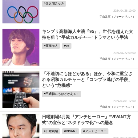
佐久間みなみ
2024/04/28 10:00
手山足実（ジャーナリスト）
キンプリ高橋海人主演『95』、世代を超えた支
持を狙う“平成カルチャー”ドラマという手法
高橋海人
95
2024/04/22 09:00
手山足実（ジャーナリスト）
『不適切にもほどがある』ほか、令和に重宝さ
れる昭和カルチャーと「コンプラ逃げの手段」
という“危機感”
不適切にもほどがある！
2024/03/01 12:00
手山足実（ジャーナリスト）
日曜劇場4月期『アンチヒーロー』“VIVANT方
式”の宣伝と“ネタドラマ化”への懸念
日曜劇場
VIVANT
アンチヒーロー