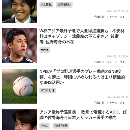
上重聡
尾崎里紗
2024/09/24 09:00
手山足実（ジャーナリスト）
W杯アジア最終予選で大量得点連勝も…不安材
料はキャプテン・遠藤航の不安定さと“後継
者”佐野海舟の不在
W杯
2024/09/17 12:00
手山足実（ジャーナリスト）
NPBが「プロ野球選手のプレー動画のSNS投
稿」を禁止、球団に求められるのはより積極的
なSNS活用か
プロ野球
2024/09/07 09:00
手山足実（ジャーナリスト）
アジア最終予選目前！ 欧州で活躍するADO、好
調の佐野海舟ら日本人サッカー選手の動向
Ado
佐野海舟