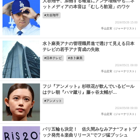
大谷翔平、加熱する報道にアンチ増殖中も…ネ
ットメディアの本音は「むしろ歓迎」のワケ
大谷翔平
2024/05/26 15:00
手山足実（ジャーナリスト）
水卜麻美アナの管理職昇進で透けて見える日本
テレビの若手アナ育成の失敗
日本テレビ
水卜麻美
2024/05/21 09:00
手山足実（ジャーナリスト）
フジ『アンメット』杉咲花が飲んでいるビール
はテレ朝『ハマ蹴り』藤ヶ谷太輔が…
アンメット
2024/05/08 09:00
手山足実（ジャーナリスト）
パリ五輪も決定！ 佐久間みなみアナ“フォトブ
ック発売＆楽曲リリース”でフジ猛プッシュ