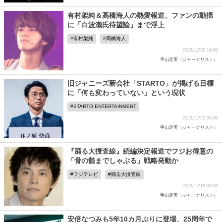
有村架純＆高橋海人の熱愛報道、ファンの動揺
に「白波瀬氏待望論」まで浮上
有村架純
高橋海人
2023/12/30 19:00
手山足実（ジャーナリスト）
旧ジャニーズ新会社「STARTO」が掲げる目標
に「何も変わっていない」という現状
STARTO ENTERTAINMENT
2023/12/25 08:00
手山足実（ジャーナリスト）
『踊る大捜査線』続編決定報道でフジお得意の
「骨の髄までしゃぶる」戦略発動か
フジテレビ
踊る大捜査線
2023/12/18 08:00
手山足実（ジャーナリスト）
安倍なつみも5年10カ月ぶりに登場、25周年で