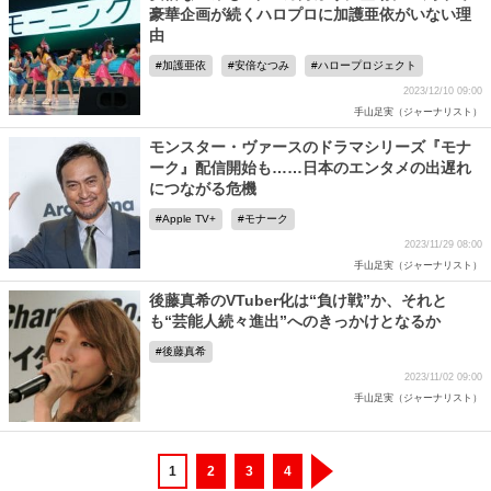
豪華企画が続くハロプロに加護亜依がいない理
由
加護亜依
安倍なつみ
ハロープロジェクト
2023/12/10 09:00
手山足実（ジャーナリスト）
モンスター・ヴァースのドラマシリーズ『モナ
ーク』配信開始も……日本のエンタメの出遅れ
につながる危機
Apple TV+
モナーク
2023/11/29 08:00
手山足実（ジャーナリスト）
後藤真希のVTuber化は“負け戦”か、それと
も“芸能人続々進出”へのきっかけとなるか
後藤真希
2023/11/02 09:00
手山足実（ジャーナリスト）
1
2
3
4