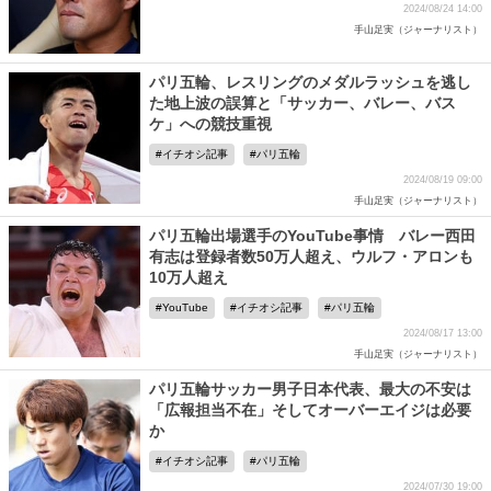
2024/08/24 14:00
手山足実（ジャーナリスト）
パリ五輪、レスリングのメダルラッシュを逃し
た地上波の誤算と「サッカー、バレー、バス
ケ」への競技重視
イチオシ記事
パリ五輪
2024/08/19 09:00
手山足実（ジャーナリスト）
パリ五輪出場選手のYouTube事情 バレー西田
有志は登録者数50万人超え、ウルフ・アロンも
10万人超え
YouTube
イチオシ記事
パリ五輪
2024/08/17 13:00
手山足実（ジャーナリスト）
パリ五輪サッカー男子日本代表、最大の不安は
「広報担当不在」そしてオーバーエイジは必要
か
イチオシ記事
パリ五輪
2024/07/30 19:00