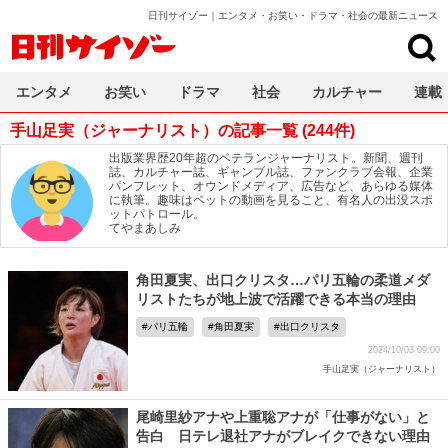
日刊サイゾー｜エンタメ・お笑い・ドラマ・社会の最新ニュース
日刊サイゾー
エンタメ
お笑い
ドラマ
社会
カルチャー
連載
手山足実（ジャーナリスト）の記事一覧 (244件)
出版業界歴20年超のベテランジャーナリスト。新聞、週刊
誌、カルチャー誌、ギャンブル誌、ファンクラブ会報、企業
パンフレット、オウンドメディア、広告など、あらゆる媒体
に執筆。趣味はペットの動画を見ること、有名人の出没スポ
ットパトロール。
てやまあしみ
角田夏実、出口クリスタ…パリ五輪の柔道メダ
リストたちが地上波で活躍できる本当の理由
パリ五輪
角田夏実
出口クリスタ
2024/10/03 09:00
手山足実（ジャーナリスト）
尾崎里紗アナや上重聡アナが「仕事がない」と
告白 日テレ退社アナがブレイクできない理由