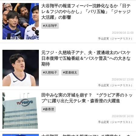
大谷翔平の報道フィーバー沈静化なるか「日テ
レ＆フジのやらかし」「パリ五輪」「ジャッジ
大活躍」の影響
大谷翔平
2024/06/16 11:00
手山足実（ジャーナリスト）
元フジ・久慈暁子アナ、夫・渡邊雄太のバスケ
日本復帰で五輪番組＆“バスケ普及”への大きな
期待
久慈暁子
渡邊雄太
2024/06/12 13:00
手山足実（ジャーナリスト）
田中みな実の牙城を崩す？ “グラビア界のトッ
プ”に躍り出た元テレ東・森香澄の大躍進
森香澄
2024/06/08 14:00
手山足実（ジャーナリスト）