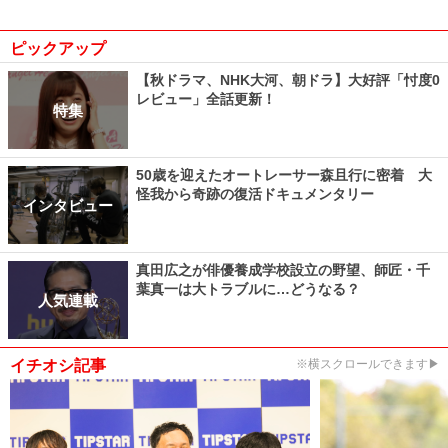
ピックアップ
【秋ドラマ、NHK大河、朝ドラ】大好評「忖度0
レビュー」全話更新！
特集
50歳を迎えたオートレーサー森且行に密着 大
怪我から奇跡の復活ドキュメンタリー
インタビュー
真田広之が俳優養成学校設立の野望、師匠・千
葉真一は大トラブルに…どうなる？
人気連載
イチオシ記事
※横スクロールできます▶