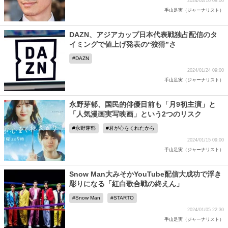
2024/02/16 09:00
手山足実（ジャーナリスト）
DAZN、アジアカップ日本代表戦独占配信のタ
イミングで値上げ発表の“狡猾”さ
DAZN
2024/01/24 09:00
手山足実（ジャーナリスト）
永野芽郁、国民的俳優目前も「月9初主演」と
「人気漫画実写映画」という2つのリスク
永野芽郁
君が心をくれたから
2024/01/15 09:00
手山足実（ジャーナリスト）
Snow Man大みそかYouTube配信大成功で浮き
彫りになる「紅白歌合戦の終えん」
Snow Man
STARTO
2024/01/05 22:30
手山足実（ジャーナリスト）