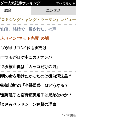
イゾー人気記事ランキング
すべて見る
総合
エンタメ
プロミシング・ヤング・ウーマン』レビュー
持由香、結婚で「騙された」の声
名人サイン“ネット売買”の闇
クゾがオリコン1位も実売は……
ローラモがロケ中にガチナンパ
イスタ横山健は「カッコだけの男」
頼朝の命を助けたかったのは後白河法皇？
“極秘出演”の『全裸監督』はどうなる？
野遥海選手と南野拓実選手は兄弟なのか？
澤まさみベッドシーン称賛の理由
19:20更新