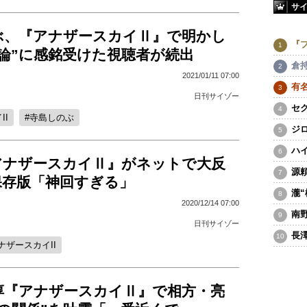
サ
ぶ、『アナザースカイⅡ』で明かし
『
論”に感銘受けた視聴者が続出
倉
2021/01/11 07:00
有
日刊サイゾー
セ
II
寺島しのぶ
ジ
ハ
アナザースカイⅡ』がネットで大反
源
保存版「神回すぎる」
瀧
2020/12/14 07:00
南
日刊サイゾー
長
ナザースカイII
淳『アナザースカイⅡ』で相方・亮