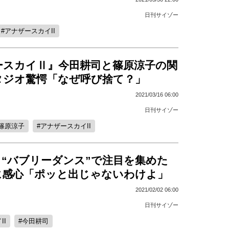
日刊サイゾー
アナザースカイII
ースカイⅡ』今田耕司と篠原涼子の関
タジオ驚愕「なぜ呼び捨て？」
2021/03/16 06:00
日刊サイゾー
篠原涼子
アナザースカイII
、“バブリーダンス”で注目を集めた
に感心「ポッと出じゃないわけよ」
2021/02/02 06:00
日刊サイゾー
II
今田耕司