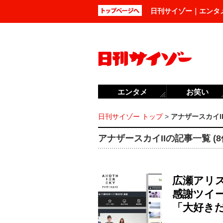
日刊サイゾー｜エンタ
エンタメ
お笑い
日刊サイゾー トップ
>
アナザースカイI
アナザースカイIIの記事一覧 (8
広瀬アリ
感謝ツイ
「大好き