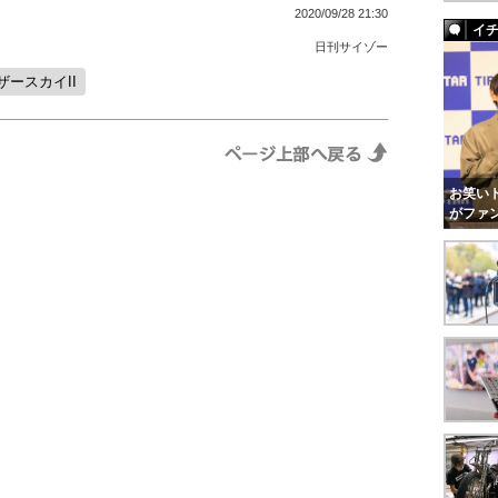
2020/09/28 21:30
イ
日刊サイゾー
ザースカイII
お笑いト
がファ