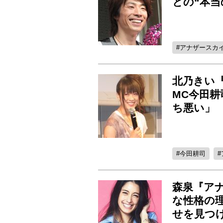
との“本当
アナザースカイ
北乃きい
MC今田
ち悪い」
今田耕司
森泉『アナ
な性格の
せを見つ