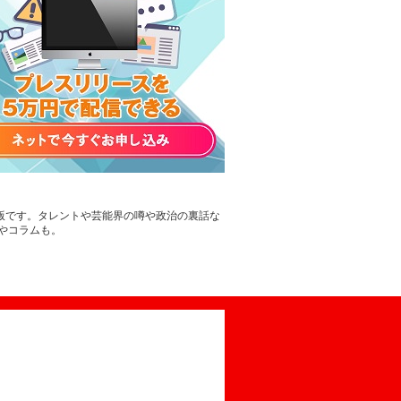
B版です。タレントや芸能界の噂や政治の裏話な
やコラムも。