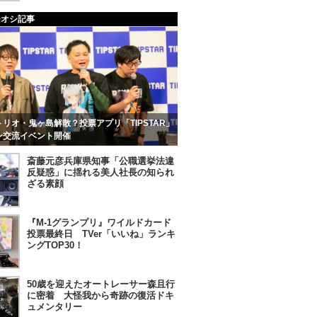
チオシ記事
リオ・鬼ヶ島解散？投票アプリ「TIPSTAR」
ン交流イベント開催
斎藤元彦兵庫県知事「公職選挙法違
反疑惑」に揺れる美人社長の知られ
ざる素顔
『M-1グランプリ』ワイルドカード
投票最終日 TVer「いいね」ランキ
ングTOP30！
50歳を迎えたオートレーサー森且行
に密着 大怪我から奇跡の復活ドキ
ュメンタリー