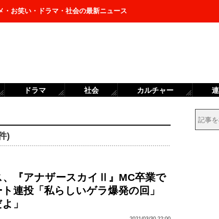
メ・お笑い・ドラマ・社会の最新ニュース
ドラマ
社会
カルチャー
連
I
件)
ス、『アナザースカイⅡ』MC卒業で
ート連投「私らしいゲラ爆発の回」
だよ」
2021/03/30 22:00