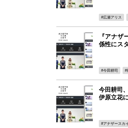
広瀬アリス
『アナザ
係性にス
今田耕司
今田耕司
伊原立花
アナザースカイ