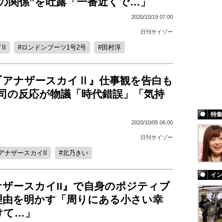
の関係”を吐露「一番近くで…」
2020/10/19 07:00
日刊サイゾー
II
ロンドンブーツ1号2号
田村淳
『アナザースカイⅡ』仕事観を告白も
耕司の反応が物議「時代錯誤」「気持
特
2020/10/05 06:00
日刊サイゾー
アナザースカイII
北乃きい
イ
ザースカイII』で自身のポジティブ
理由を明かす「周りにある小さい幸
けて…」