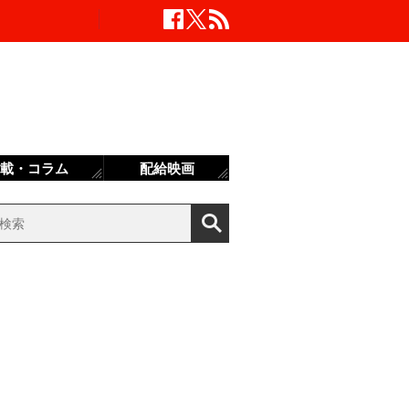
載・コラム
配給映画