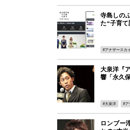
寺島しの
た“子育て
アナザースカイ
大泉洋『
響「永久
大泉洋
ア
ロンブー