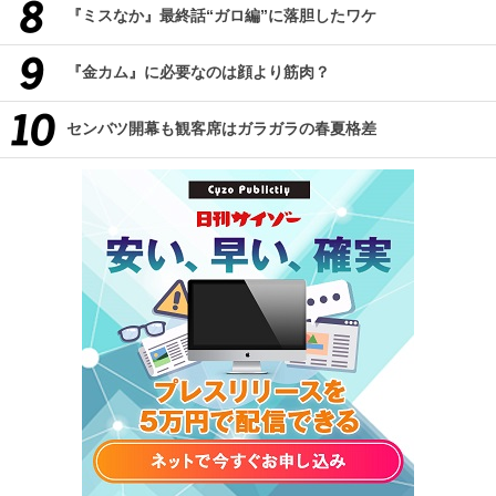
『ミスなか』最終話“ガロ編”に落胆したワケ
『金カム』に必要なのは顔より筋肉？
センバツ開幕も観客席はガラガラの春夏格差