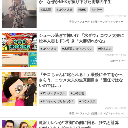
か なぜかNHKが掘り下げた衝撃の半生
清水崇
コウメ太夫
NHK
ホラー
2021/07/15 20:00
寺西ジャジューカ（芸能・テレビウォッチャー）
シュール過ぎて怖い!? 『水ダウ』コウメ太夫に
松本人志もドン引き「大麻切れかな」
コウメ太夫
水曜日のダウンタウン
松本人志
2020/12/24 13:00
日刊サイゾー
『チコちゃんに叱られる！』最後に全てをかっ
さらう、コウメ太夫の生真面目さ「適任ではな
いのでは…」
アンタッチャブル
山崎弘也
チコちゃんに叱られる！
コウメ太夫
2020/07/03 15:00
寺西ジャジューカ（芸能・テレビウォッチャー）
滝沢カレンが“常識”の側に回る、狂気と計算