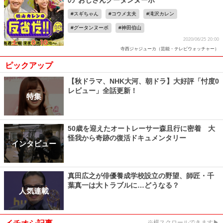
の“おじさんグータンヌーボ”
スギちゃん
コウメ太夫
滝沢カレン
グータンヌーボ
神田伯山
2020/06/25 20:00
寺西ジャジューカ（芸能・テレビウォッチャー）
ピックアップ
【秋ドラマ、NHK大河、朝ドラ】大好評「忖度0
レビュー」全話更新！
特集
50歳を迎えたオートレーサー森且行に密着 大
怪我から奇跡の復活ドキュメンタリー
インタビュー
真田広之が俳優養成学校設立の野望、師匠・千
葉真一は大トラブルに…どうなる？
人気連載
※横スクロールできます▶