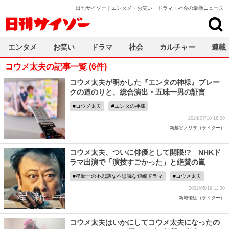
日刊サイゾー｜エンタメ・お笑い・ドラマ・社会の最新ニュース
日刊サイゾー
エンタメ
お笑い
ドラマ
社会
カルチャー
連載
コウメ太夫の記事一覧 (6件)
コウメ太夫が明かした『エンタの神様』ブレー
クの道のりと、総合演出・五味一男の証言
コウメ太夫
エンタの神様
2024/07/10 16:00
新越谷ノリヲ（ライター）
コウメ太夫、ついに俳優として開眼!? NHKド
ラマ出演で「演技すごかった」と絶賛の嵐
星新一の不思議な不思議な短編ドラマ
コウメ太夫
2022/05/19 11:30
新城優征（ライター）
コウメ太夫はいかにしてコウメ太夫になったの