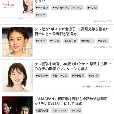
ざり!?
小芝風花
オスカープロモーション
テレ朝
ドラマ
2020/12/03 19:00
テレ朝が“ポスト米倉涼子”に高畑充希を指名!?
日テレとの争奪戦が勃発か?
ドラマ
テレ朝
高畑充希
米倉涼子
日テレ
2020/11/19 13:00
テレ朝弘中綾香、30歳で独立か？ 尊敬する田中
みな実の影響でマンションも購入
女子アナ
田中みな実
弘中綾香
テレ朝
2020/11/14 07:00
小林真一（フリーライター）
『24JAPAN』視聴率は苦戦も全話放送は確定
か?テレ朝は3話目にして白旗
唐沢寿明
24 JAPAN
テレ朝