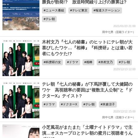
勝負が勃発!? 放送時間繰り上げの勝算は?
ニュース番組
テレビ東京
報道ステーション
テレ朝
2021/01/23 21:00
田中七男（芸能ライター）
木村文乃『七人の秘書』のヒットにテレ朝が大
喜びしたワケ…『相棒』『科捜研』とは違い若
者にもウケた!?
科捜研の女
ドラマ
相棒
木村文乃
テレ朝
2020/12/13 12:00
テレ朝『七人の秘書』が下馬評覆して大健闘の
ワケ 高視聴率の要因は“複数主人公制”と『ド
クターX』テイスト?
ドラマ
ドクターX
テレ朝
米倉涼子
2020/12/12 15:00
田中七男（芸能ライター）
小芝風花がまたまた「土曜ナイトドラマ」で主
演…オスカープロとテレ朝の蜜月に視聴者うん