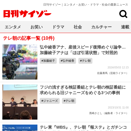
日刊サイゾー｜エンタメ・お笑い・ドラマ・社会の最新ニュース
日刊サイゾー
エンタメ
お笑い
ドラマ
社会
カルチャー
連載
テレ朝の記事一覧 (10件)
弘中綾香アナ、産後スピード復帰めぐり論争…
加藤綾子アナは「ほぼ引退状態」で対照的
加藤綾子
弘中綾香
テレ朝
2024/05/03 12:15
佐藤勇馬（芸能ライター）
フジの浅すぎる検証番組とテレ朝の検証番組に
求められる旧ジャニーズをめぐる3つの事例
ジャニーズ
テレ朝
2023/10/31 11:00
黒崎さとし（編集者・ライター）
テレ東『WBS』、テレ朝『報ステ』とガチンコ