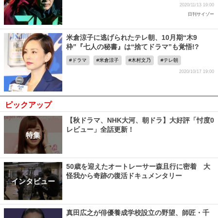
2020/11/13 19:00
日刊サイゾー
米倉涼子に逃げられたテレ朝、10月期“木9
枠”『七人の秘書』は“捨てドラマ”も覚悟!?
ドラマ
米倉涼子
木村文乃
テレ朝
2020/10/17 19:00
ピックアップ
【秋ドラマ、NHK大河、朝ドラ】大好評「忖度0
レビュー」全話更新！
特集
50歳を迎えたオートレーサー森且行に密着 大
怪我から奇跡の復活ドキュメンタリー
インタビュー
真田広之が俳優養成学校設立の野望、師匠・千