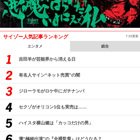
サイゾー人気記事ランキング
7:20更新
エンタメ
総合
吉田羊が芸能界から消える日
有名人サイン“ネット売買”の闇
ジローラモがロケ中にガチナンパ
セクゾがオリコン1位も実売は……
ハイスタ横山健は「カッコだけの男」
瀧“極秘出演”の『全裸監督』はどうなる？