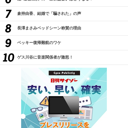
倉持由香、結婚で「騙された」の声
長澤まさみベッドシーン称賛の理由
ベッキー復帰難航のワケ
ゲス川谷に音楽関係者が激怒！