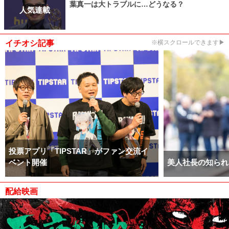
葉真一は大トラブルに…どうなる？
人気連載
イチオシ記事
※横スクロールできます▶
投票アプリ「TIPSTAR」がファン交流イ
ベント開催
美人社長の知られ
配給映画