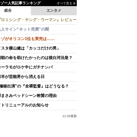
イゾー人気記事ランキング
すべて見る
総合
エンタメ
プロミシング・ヤング・ウーマン』レビュー
名人サイン“ネット売買”の闇
クゾがオリコン1位も実売は……
イスタ横山健は「カッコだけの男」
頼朝の命を助けたかったのは後白河法皇？
ローラモがロケ中にガチナンパ
田羊が芸能界から消える日
“極秘出演”の『全裸監督』はどうなる？
澤まさみベッドシーン称賛の理由
イトリニューアルのお知らせ
11:20更新