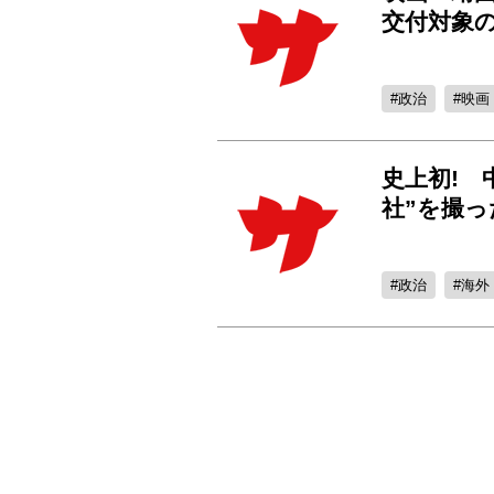
交付対象
政治
映画
史上初! 
社”を撮っ
政治
海外