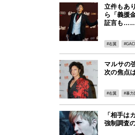
立件もあり
ら「義援
証言も…
右翼
GAC
マルサの強
次の焦点は
右翼
暴力
「相手は
強制調査の