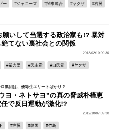
ゾー
ジャニーズ
関東連合
ヤクザ
右翼
願いして当選する政治家も!? 暴対
も絶てない裏社会との関係
2013/02/10 09:30
暴力団
民主党
自民党
ヤクザ
テロ集団は、優等生エリートばかり？
トウヨ・ネトサヨ”の真の脅威朴槿恵
任で反日運動が激化!?
2012/10/07 09:30
ト
左翼
韓国
竹島