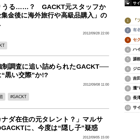
サ
うる……？ GACKT元スタッフか
金集金後に海外旅行や高級品購入」の
『
…
有
2012/09/28 22:00
セ
KT
ハ
源
制調査に追い詰められたGACKT──
ジ
“黒い交際”か!?
吉
2012/09/08 11:00
瀧
団
GACKT
長
サ
カナダ在住の元タレント？」マルサ
GACKTに、今度は“隠し子”疑惑
2012/09/05 15:00