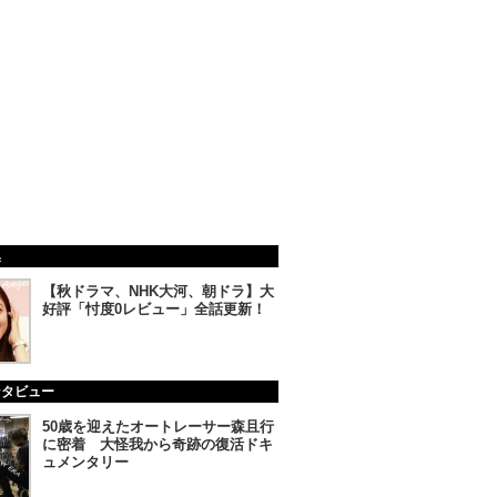
集
【秋ドラマ、NHK大河、朝ドラ】大
好評「忖度0レビュー」全話更新！
ンタビュー
50歳を迎えたオートレーサー森且行
に密着 大怪我から奇跡の復活ドキ
ュメンタリー