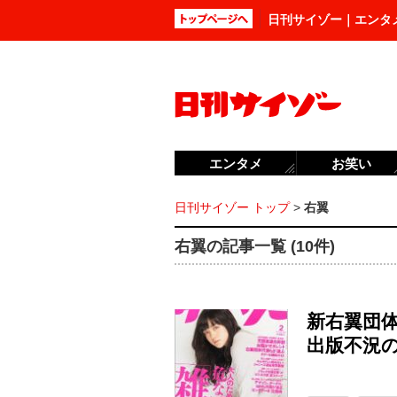
日刊サイゾー｜エンタ
エンタメ
お笑い
日刊サイゾー トップ
>
右翼
右翼の記事一覧 (10件)
新右翼団
出版不況