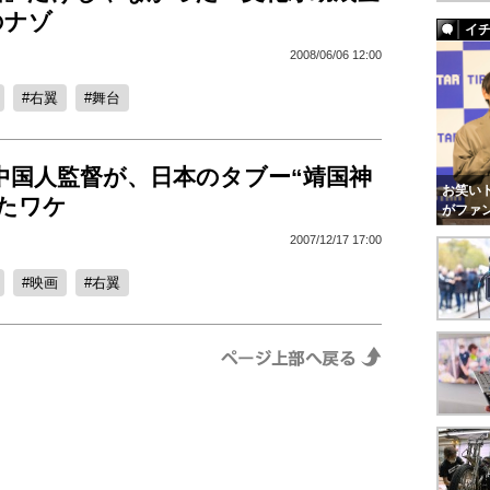
のナゾ
イ
2008/06/06 12:00
右翼
舞台
中国人監督が、日本のタブー“靖国神
お笑いト
たワケ
がファ
2007/12/17 17:00
映画
右翼