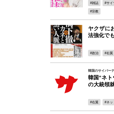
雑誌
サイ
宗教
ヤクザにお
法強化で
政治
右翼
韓国のサイバー
韓国”ネ
の大統領就
右翼
ネッ