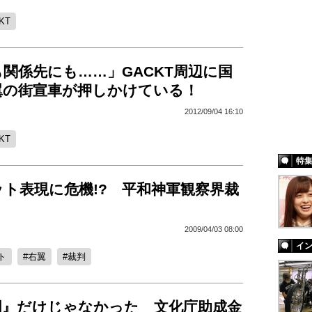
KT
関係先にも……」GACKT周辺に国
翼の街宣車が押しかけている！
2012/09/04 16:10
KT
特
ト表現に危機!? 平和神軍観察界裁
2009/04/03 08:00
イ
ト
右翼
裁判
国』だけじゃなかった 文化庁助成金