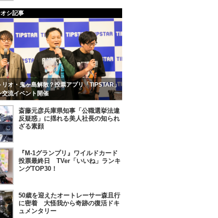
チオシ記事
リオ・鬼ヶ島解散？投票アプリ「TIPSTAR」
ン交流イベント開催
斎藤元彦兵庫県知事「公職選挙法違
反疑惑」に揺れる美人社長の知られ
ざる素顔
『M-1グランプリ』ワイルドカード
投票最終日 TVer「いいね」ランキ
ングTOP30！
50歳を迎えたオートレーサー森且行
に密着 大怪我から奇跡の復活ドキ
ュメンタリー