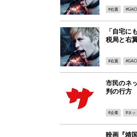
右翼
GAC
「自宅にも
税局と右
右翼
GAC
市民のネッ
判の行方
企業
ネッ
映画『靖