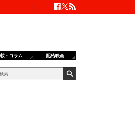
載・コラム
配給映画