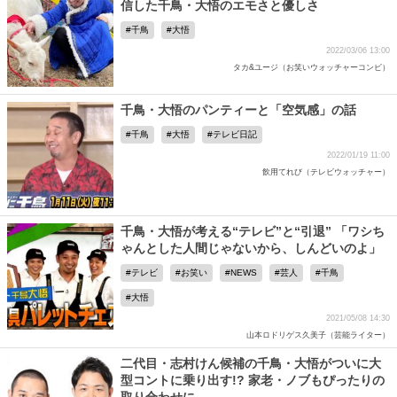
信した千鳥・大悟のエモさと優しさ
千鳥
大悟
2022/03/06 13:00
タカ&ユージ（お笑いウォッチャーコンビ）
千鳥・大悟のパンティーと「空気感」の話
千鳥
大悟
テレビ日記
2022/01/19 11:00
飲用てれび（テレビウォッチャー）
千鳥・大悟が考える“テレビ”と“引退” 「ワシち
ゃんとした人間じゃないから、しんどいのよ」
テレビ
お笑い
NEWS
芸人
千鳥
大悟
2021/05/08 14:30
山本ロドリゲス久美子（芸能ライター）
二代目・志村けん候補の千鳥・大悟がついに大
型コントに乗り出す!? 家老・ノブもぴったりの