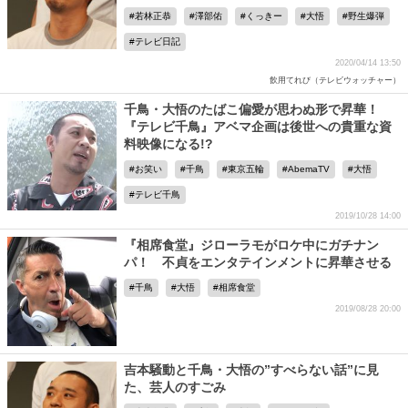
若林正恭
澤部佑
くっきー
大悟
野生爆弾
テレビ日記
2020/04/14 13:50
飲用てれび（テレビウォッチャー）
千鳥・大悟のたばこ偏愛が思わぬ形で昇華！
『テレビ千鳥』アベマ企画は後世への貴重な資
料映像になる!?
お笑い
千鳥
東京五輪
AbemaTV
大悟
テレビ千鳥
2019/10/28 14:00
『相席食堂』ジローラモがロケ中にガチナン
パ！ 不貞をエンタテインメントに昇華させる
千鳥
大悟
相席食堂
2019/08/28 20:00
吉本騒動と千鳥・大悟の”すべらない話”に見
た、芸人のすごみ