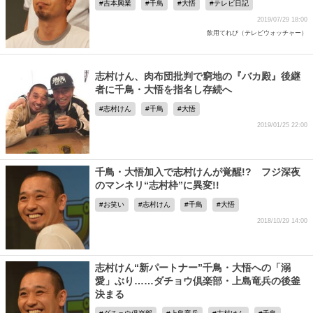
吉本興業
千鳥
大悟
テレビ日記
2019/07/29 18:00
飲用てれび（テレビウォッチャー）
志村けん、肉布団批判で窮地の『バカ殿』後継
者に千鳥・大悟を指名し存続へ
志村けん
千鳥
大悟
2019/01/25 22:00
千鳥・大悟加入で志村けんが覚醒!? フジ深夜
のマンネリ“志村枠”に異変!!
お笑い
志村けん
千鳥
大悟
2018/10/29 14:00
志村けん“新パートナー”千鳥・大悟への「溺
愛」ぶり……ダチョウ倶楽部・上島竜兵の後釜
決まる