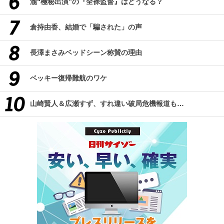
瀧“極秘出演”の『全裸監督』はどうなる？
倉持由香、結婚で「騙された」の声
長澤まさみベッドシーン称賛の理由
ベッキー復帰難航のワケ
山崎賢人＆広瀬すず、すれ違い破局危機報道も…