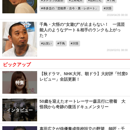
ダチョウ倶楽部
上島竜兵
志村けん
千鳥
本多圭の「芸能界・古今・裏・レポート」
大悟
2018/04/26 08:00
千鳥・大悟の“女遊び”が止まらない！ 一流芸
能人のようなデート＆相手のランクも上がっ
た？
お笑い
千鳥
大悟
2018/02/01 08:00
ピックアップ
【秋ドラマ、NHK大河、朝ドラ】大好評「忖度0
レビュー」全話更新！
特集
50歳を迎えたオートレーサー森且行に密着 大
怪我から奇跡の復活ドキュメンタリー
インタビュー
真田広之が俳優養成学校設立の野望、師匠・千