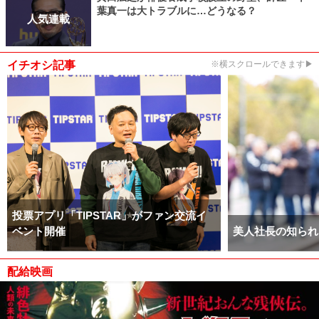
葉真一は大トラブルに…どうなる？
人気連載
イチオシ記事
※横スクロールできます▶
投票アプリ「TIPSTAR」がファン交流イ
ベント開催
美人社長の知られ
配給映画