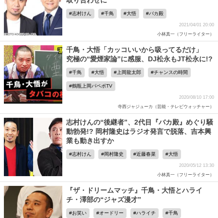
取り合わせに
志村けん
千鳥
大悟
バカ殿
2021/04/01 20:00
小林真一（フリーライター）
千鳥・大悟「カッコいいから吸ってるだけ」
究極の“愛煙家論”に感服、DJ松永もJT松永に!?
千鳥
大悟
上岡龍太郎
チャンスの時間
鶴瓶上岡パペポTV
2020/08/10 17:00
寺西ジャジューカ（芸能・テレビウォッチャー）
志村けんの“後継者”、2代目『バカ殿』めぐり騒
動勃発!? 岡村隆史はラジオ発言で脱落、吉本興
業も動き出すか
志村けん
岡村隆史
近藤春菜
大悟
2020/05/12 13:30
小林真一（フリーライター）
『ザ・ドリームマッチ』千鳥・大悟とハライ
チ・澤部の“ジャズ漫才”
お笑い
オードリー
ハライチ
千鳥