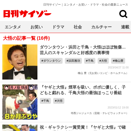
日刊サイゾー｜エンタメ・お笑い・ドラマ・社会の最新ニュース
日刊サイゾー
エンタメ
お笑い
ドラマ
社会
カルチャー
連載
大悟の記事一覧 (16件)
ダウンタウン・浜田と千鳥・大悟はほぼ無傷…
芸人のスキャンダルと好感度の裏事情
ダウンタウン
浜田雅功
千鳥
大悟
檜山豊
2023/04/27 11:00
檜山 豊（元お笑いコンビ・ホームチーム）
『ヤギと大悟』煙草を吸い、ポポに優しく、子
どもと戯れる、千鳥大悟の最強ほっこり番組
千鳥
大悟
2023/01/12 19:00
寺西ジャジューカ（芸能・テレビウォッチャー）
祝・ギャラクシー賞受賞！『ヤギと大悟』で確