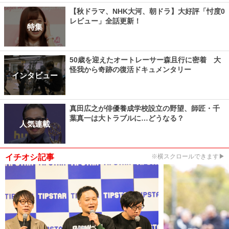
【秋ドラマ、NHK大河、朝ドラ】大好評「忖度0
レビュー」全話更新！
特集
50歳を迎えたオートレーサー森且行に密着 大
怪我から奇跡の復活ドキュメンタリー
インタビュー
真田広之が俳優養成学校設立の野望、師匠・千
葉真一は大トラブルに…どうなる？
人気連載
イチオシ記事
※横スクロールできます▶