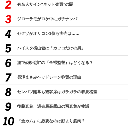
有名人サイン“ネット売買”の闇
ジローラモがロケ中にガチナンパ
セクゾがオリコン1位も実売は……
ハイスタ横山健は「カッコだけの男」
瀧“極秘出演”の『全裸監督』はどうなる？
長澤まさみベッドシーン称賛の理由
センバツ開幕も観客席はガラガラの春夏格差
後藤真希、過去最高露出の写真集が物議
『金カム』に必要なのは顔より筋肉？