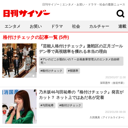
日刊サイゾー｜エンタメ・お笑い・ドラマ・社会の最新ニュース
日刊サイゾー
エンタメ
お笑い
ドラマ
社会
カルチャー
連載
格付けチェックの記事一覧 (5件)
『芸能人格付けチェック』激戦区の正月ゴール
デン帯で高視聴率を獲れる本当の理由
アレのどこが面白いの？～企画倉庫管理人のエンタメ自由研
究～
格付けチェック
視聴率
2023/01/07 11:00
深田憲作（放送作家）
乃木坂46与田祐希の『格付けチェック』発言が
カット？ ネット上ではあだ名が定着
与田祐希
格付けチェック
2023/01/06 08:00
久田萬美（アイドルライター）