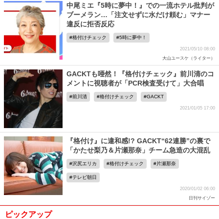
中尾ミエ『5時に夢中！』での一流ホテル批判が
ブーメラン…「注文せずに水だけ頼む」マナー
違反に拒否反応
格付けチェック
5時に夢中！
2021/05/10 08:00
大山ユースケ（ライター）
GACKTも唖然！『格付けチェック』前川清のコ
メントに視聴者が「PCR検査受けて」大合唱
前川清
格付けチェック
GACKT
2021/01/05 17:00
『格付け』に違和感!? GACKT“62連勝”の裏で
「かたせ梨乃＆片瀬那奈」チーム急造の大混乱
沢尻エリカ
格付けチェック
片瀬那奈
テレビ朝日
2020/01/02 06:00
日刊サイゾー
ピックアップ