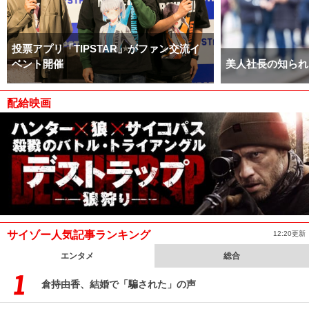
投票アプリ「TIPSTAR」がファン交流イ
ベント開催
美人社長の知られ
配給映画
サイゾー人気記事ランキング
12:20更新
エンタメ
総合
倉持由香、結婚で「騙された」の声