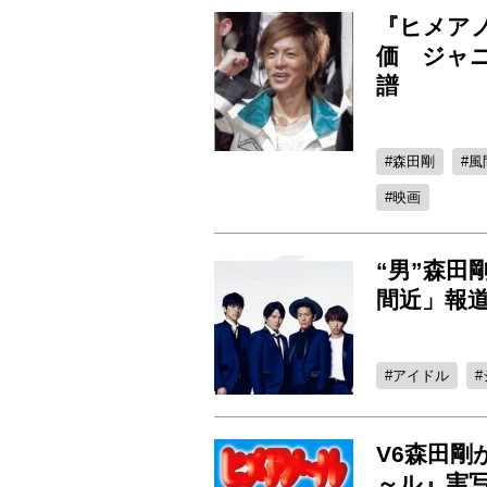
『ヒメア
価 ジャ
譜
森田剛
風
映画
“男”森田
間近」報
アイドル
V6森田
～ル』実