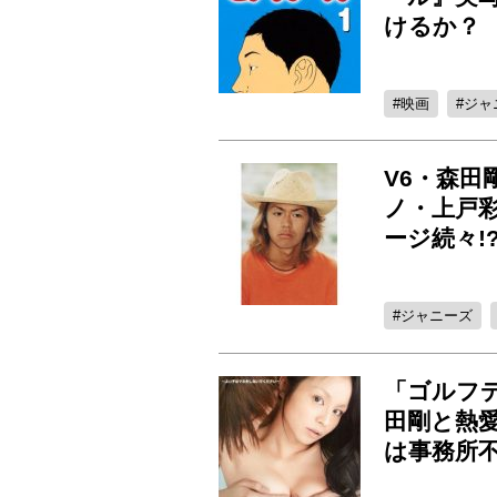
けるか？
映画
ジャ
V6・森
ノ・上戸
ージ続々!
ジャニーズ
「ゴルフ
田剛と熱愛報
は事務所