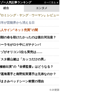
イゾー人気記事ランキング
すべて見る
総合
エンタメ
プロミシング・ヤング・ウーマン』レビュー
田羊が芸能界から消える日
名人サイン“ネット売買”の闇
頼朝の命を助けたかったのは後白河法皇？
ローラモがロケ中にガチナンパ
クゾがオリコン1位も実売は……
イスタ横山健は「カッコだけの男」
“極秘出演”の『全裸監督』はどうなる？
野遥海選手と南野拓実選手は兄弟なのか？
澤まさみベッドシーン称賛の理由
0:20更新