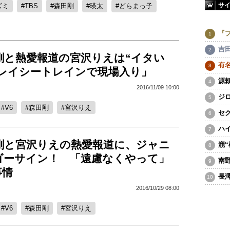
サ
ズミ
TBS
森田剛
瑛太
どらまっ子
『
吉
剛と熱愛報道の宮沢りえは“イタい
有
グレイシートレインで現場入り」
源
2016/11/09 10:00
ジ
V6
森田剛
宮沢りえ
セ
ハ
田剛と宮沢りえの熱愛報道に、ジャニ
瀧
ゴーサイン！ 「遠慮なくやって」
南
事情
長
2016/10/29 08:00
V6
森田剛
宮沢りえ