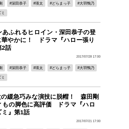
剛
深田恭子
瑛太
どらまっ子
大羽鴨乃
ズミ
ンあふれるヒロイン・深田恭子の登
に華やかに！ ドラマ『ハロー張り
2話
2017/07/28 17:00
剛
深田恭子
瑛太
どらまっ子
大羽鴨乃
ズミ
太の緩急巧みな演技に脱帽！ 森田剛
ィもの脚色に高評価 ドラマ『ハロ
ズミ』第1話
2017/07/21 17:00