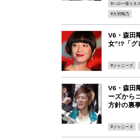
ハロー張りネ
大羽鴨乃
V6・森田
女”!?「
ジャニーズ
V6・森
ーズから
方針の裏
ジャニーズ