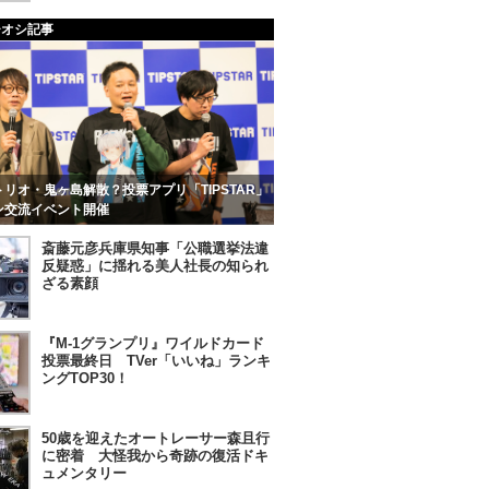
チオシ記事
リオ・鬼ヶ島解散？投票アプリ「TIPSTAR」
ン交流イベント開催
斎藤元彦兵庫県知事「公職選挙法違
反疑惑」に揺れる美人社長の知られ
ざる素顔
『M-1グランプリ』ワイルドカード
投票最終日 TVer「いいね」ランキ
ングTOP30！
50歳を迎えたオートレーサー森且行
に密着 大怪我から奇跡の復活ドキ
ュメンタリー