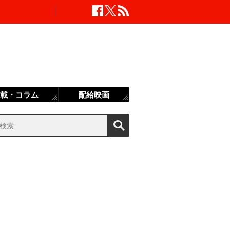
載・コラム
配給映画