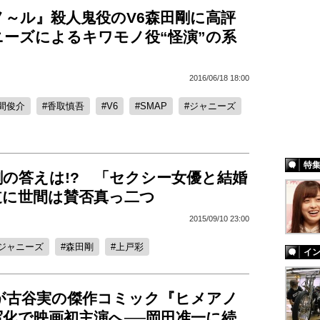
ノ～ル』殺人鬼役のV6森田剛に高評
ニーズによるキワモノ役“怪演”の系
2016/06/18 18:00
間俊介
香取慎吾
V6
SMAP
ジャニーズ
特
剛の答えは!? 「セクシー女優と結婚
道に世間は賛否真っ二つ
2015/09/10 23:00
ジャニーズ
森田剛
上戸彩
イ
剛が古谷実の傑作コミック『ヒメアノ
写化で映画初主演へ──岡田准一に続