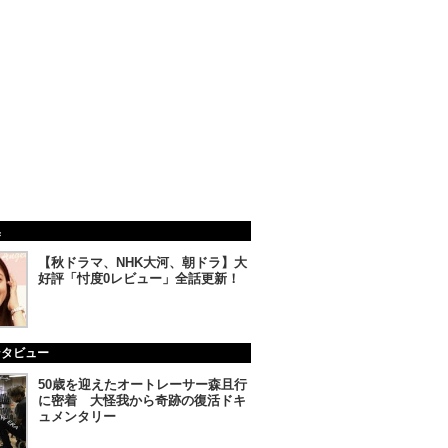
集
【秋ドラマ、NHK大河、朝ドラ】大
好評「忖度0レビュー」全話更新！
ンタビュー
50歳を迎えたオートレーサー森且行
に密着 大怪我から奇跡の復活ドキ
ュメンタリー