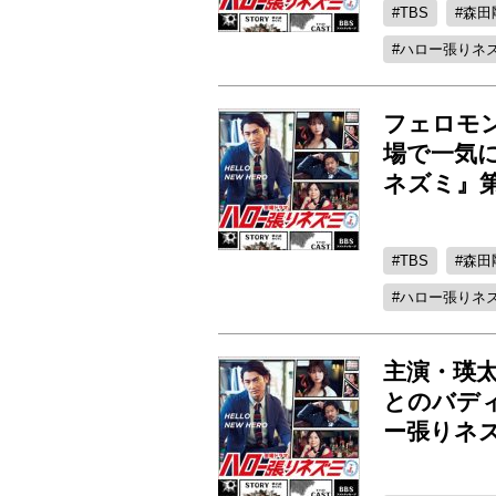
TBS
森田
ハロー張りネ
フェロモ
場で一気
ネズミ』第
TBS
森田
ハロー張りネ
主演・瑛
とのバデ
ー張りネ