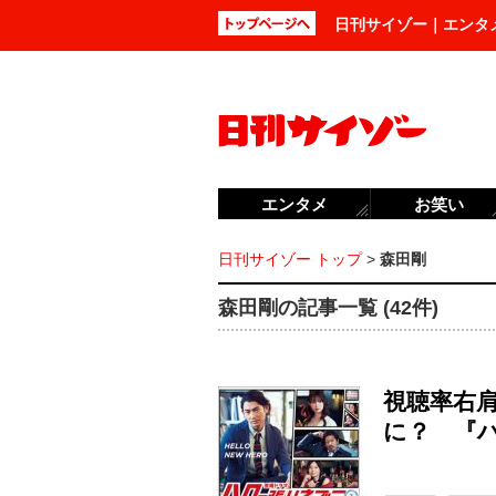
日刊サイゾー｜エンタ
エンタメ
お笑い
日刊サイゾー トップ
>
森田剛
森田剛の記事一覧 (42件)
視聴率右
に？ 『