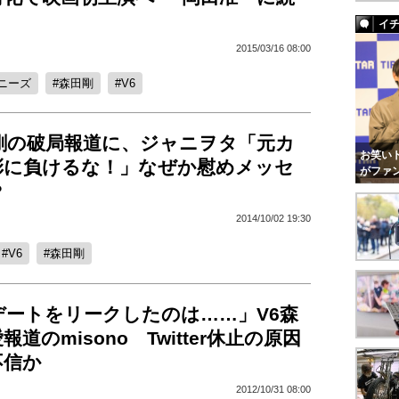
イ
2015/03/16 08:00
ニーズ
森田剛
V6
田剛の破局報道に、ジャニヲタ「元カ
お笑いト
彩に負けるな！」なぜか慰めメッセ
がファ
?
2014/10/02 19:30
V6
森田剛
デートをリークしたのは……」V6森
道のmisono Twitter休止の原因
不信か
2012/10/31 08:00