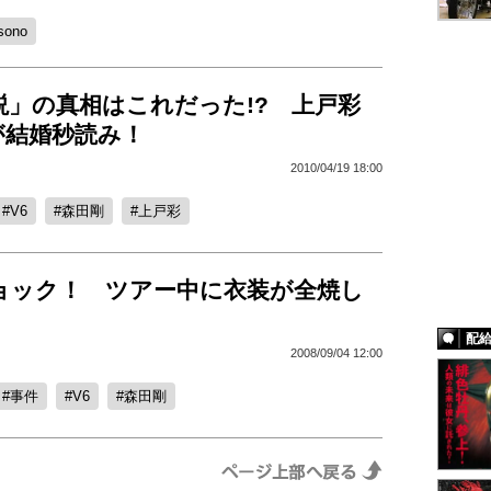
sono
説」の真相はこれだった!? 上戸彩
が結婚秒読み！
2010/04/19 18:00
V6
森田剛
上戸彩
ショック！ ツアー中に衣装が全焼し
配
2008/09/04 12:00
事件
V6
森田剛