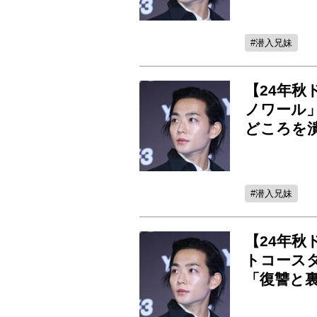
潜入兄妹
【24年秋
ノワール
どころを
潜入兄妹
【24年秋
トコース
「復讐と