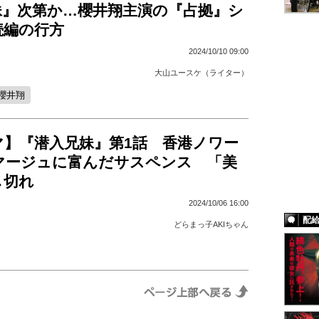
妹』次第か…櫻井翔主演の『占拠』シ
続編の行方
2024/10/10 09:00
大山ユースケ（ライター）
櫻井翔
マ】『潜入兄妹』第1話 香港ノワー
マージュに富んだサスペンス 「美
し切れ
2024/10/06 16:00
配
どらまっ子AKIちゃん