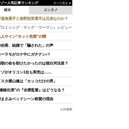
イゾー人気記事ランキング
すべて見る
総合
エンタメ
野遥海選手と南野拓実選手は兄弟なのか？
プロミシング・ヤング・ウーマン』レビュー
名人サイン“ネット売買”の闇
持由香、結婚で「騙された」の声
ローラモがロケ中にガチナンパ
頼朝の命を助けたかったのは後白河法皇？
クゾがオリコン1位も実売は……
イスタ横山健は「カッコだけの男」
“極秘出演”の『全裸監督』はどうなる？
澤まさみベッドシーン称賛の理由
1:20更新