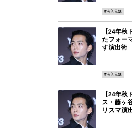
潜入兄妹
【24年秋
たフォー
す演出術
潜入兄妹
【24年秋
ス・藤ヶ
リスマ演