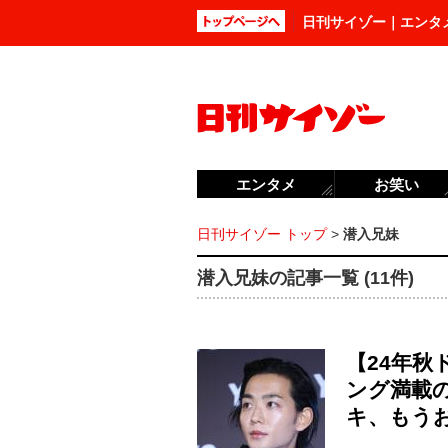
日刊サイゾー｜エンタ
エンタメ
お笑い
日刊サイゾー トップ
>
潜入兄妹
潜入兄妹の記事一覧 (11件)
【24年
ング満載
キ、もう