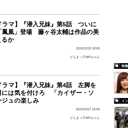
ドラマ】『潜入兄妹』第5話 ついに
「鳳凰」登場 藤ヶ谷太輔は作品の美
えるか
2024/11/03 18:00
どらまっ子AKIちゃん
特
ドラマ】『潜入兄妹』第4話 左脚を
男には気を付けろ 「カイザー・ソ
ージュの楽しみ
イ
2024/10/27 18:00
どらまっ子AKIちゃん