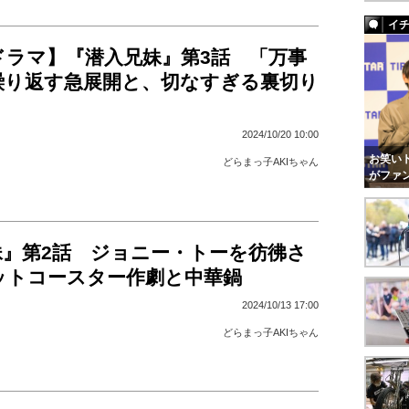
イ
ドラマ】『潜入兄妹』第3話 「万事
繰り返す急展開と、切なすぎる裏切り
2024/10/20 10:00
お笑いト
どらまっ子AKIちゃん
がファ
妹』第2話 ジョニー・トーを彷彿さ
ットコースター作劇と中華鍋
2024/10/13 17:00
どらまっ子AKIちゃん