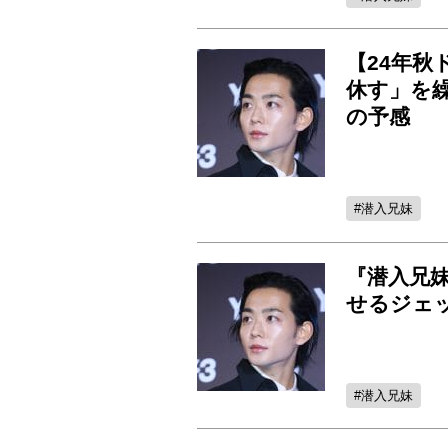
【24年秋
休す」を
の予感
潜入兄妹
『潜入兄
せるジェ
潜入兄妹