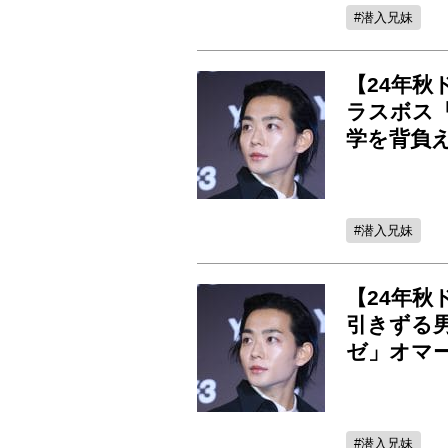
潜入兄妹
【24年秋
ラスボス
学を背負
潜入兄妹
【24年秋
引きずる
ゼ」オマ
潜入兄妹