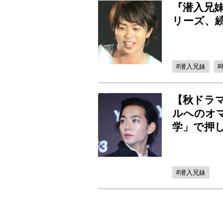
『潜入兄
リーズ、
潜入兄妹
【秋ドラ
ルへのオ
学」で押
潜入兄妹