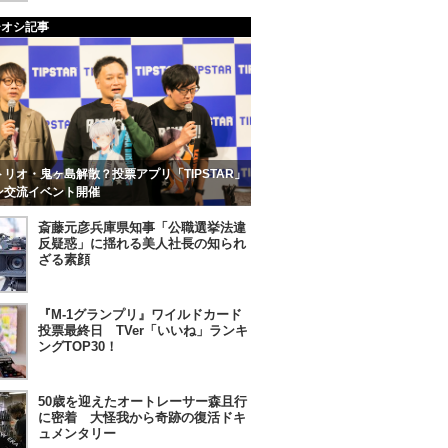
チオシ記事
リオ・鬼ヶ島解散？投票アプリ「TIPSTAR」
ン交流イベント開催
斎藤元彦兵庫県知事「公職選挙法違
反疑惑」に揺れる美人社長の知られ
ざる素顔
『M-1グランプリ』ワイルドカード
投票最終日 TVer「いいね」ランキ
ングTOP30！
50歳を迎えたオートレーサー森且行
に密着 大怪我から奇跡の復活ドキ
ュメンタリー