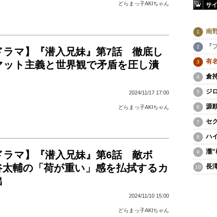
どらまっ子AKIちゃん
サ
南
『
ドラマ】『潜入兄妹』第7話 徹底し
有
マット主義と世界観で矛盾を圧し潰
倉
ジ
2024/11/17 17:00
源
どらまっ子AKIちゃん
セ
ハ
瀧
ドラマ】『潜入兄妹』第6話 敵ボ
谷太輔の「荷が重い」感を払拭するカ
長
出
2024/11/10 15:00
どらまっ子AKIちゃん