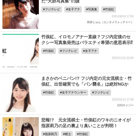
た“大胆写真集”の謎
フジテレビ
女子アナ
写真集
竹俣紅
2021/06/24 17:00
田井じゅん（エンタメウォッチャー）
竹俣紅、イロモノアナ一直線？フジ内定後のセ
クシー写真集発売はバラエティ希望の意思表示⁉
竹俣紅
フジテレビ
女子アナ
2020/12/24 23:00
まさかのベニパン!? フジ内定の元女流棋士・竹
俣紅、出世確実でも「パン襲名」は絶対NGか
竹俣紅
女子アナウンサー
フジテレビ
2020/02/13 17:58
日刊サイゾー
悲報!? 元女流棋士・竹俣紅のワキのニオイが
指原莉乃の足の裏より臭いことが判明！
指原莉乃
棋士
竹俣紅