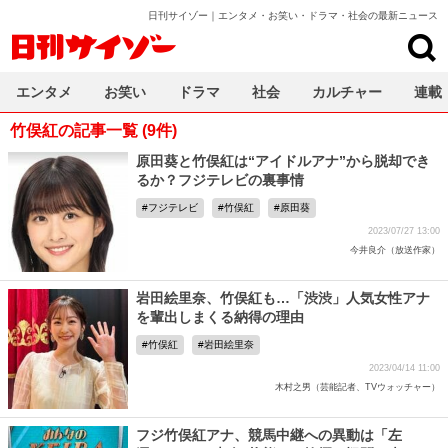
日刊サイゾー｜エンタメ・お笑い・ドラマ・社会の最新ニュース
日刊サイゾー
エンタメ
お笑い
ドラマ
社会
カルチャー
連載
竹俣紅の記事一覧 (9件)
原田葵と竹俣紅は“アイドルアナ”から脱却でき
るか？フジテレビの裏事情
フジテレビ
竹俣紅
原田葵
2023/07/27 13:00
今井良介（放送作家）
岩田絵里奈、竹俣紅も…「渋渋」人気女性アナ
を輩出しまくる納得の理由
竹俣紅
岩田絵里奈
2023/04/14 11:00
木村之男（芸能記者、TVウォッチャー）
フジ竹俣紅アナ、競馬中継への異動は「左