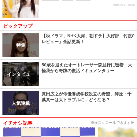
2019/05/17 16:00
ピックアップ
【秋ドラマ、NHK大河、朝ドラ】大好評「忖度0
レビュー」全話更新！
特集
50歳を迎えたオートレーサー森且行に密着 大
怪我から奇跡の復活ドキュメンタリー
インタビュー
真田広之が俳優養成学校設立の野望、師匠・千
葉真一は大トラブルに…どうなる？
人気連載
イチオシ記事
※横スクロールできます▶