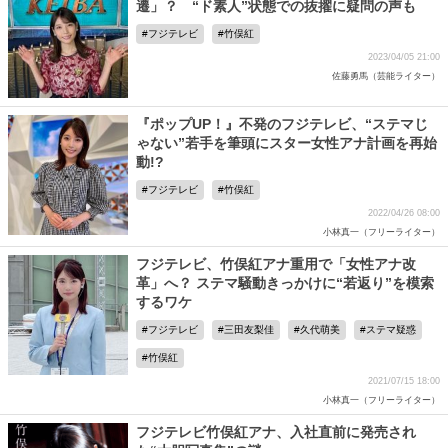
遷」？ “ド素人”状態での抜擢に疑問の声も
フジテレビ
竹俣紅
2023/04/05 21:00
佐藤勇馬（芸能ライター）
『ポップUP！』不発のフジテレビ、“ステマじ
ゃない”若手を筆頭にスター女性アナ計画を再始
動!?
フジテレビ
竹俣紅
2022/04/26 08:00
小林真一（フリーライター）
フジテレビ、竹俣紅アナ重用で「女性アナ改
革」へ？ ステマ騒動きっかけに“若返り”を模索
するワケ
フジテレビ
三田友梨佳
久代萌美
ステマ疑惑
竹俣紅
2021/07/15 18:00
小林真一（フリーライター）
フジテレビ竹俣紅アナ、入社直前に発売され