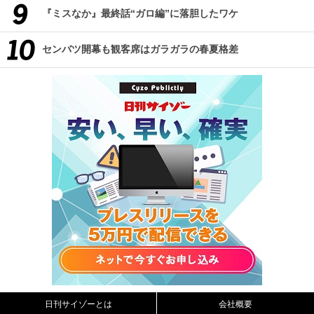
『ミスなか』最終話“ガロ編”に落胆したワケ
センバツ開幕も観客席はガラガラの春夏格差
日刊サイゾーとは
会社概要