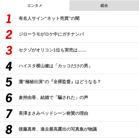
エンタメ
総合
有名人サイン“ネット売買”の闇
ジローラモがロケ中にガチナンパ
セクゾがオリコン1位も実売は……
ハイスタ横山健は「カッコだけの男」
瀧“極秘出演”の『全裸監督』はどうなる？
倉持由香、結婚で「騙された」の声
長澤まさみベッドシーン称賛の理由
後藤真希、過去最高露出の写真集が物議