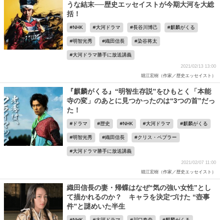
うな結末──歴史エッセイストが今期大河を大総
括！
NHK
大河ドラマ
長谷川博己
麒麟がくる
明智光秀
織田信長
染谷将太
大河ドラマ勝手に放送講義
2021/02/13 13:00
堀江宏樹（作家／歴史エッセイスト）
『麒麟がくる』“明智生存説”をひもとく「本能
寺の変」のあとに見つかったのは“3つの首”だっ
た！
ドラマ
歴史
NHK
大河ドラマ
麒麟がくる
明智光秀
織田信長
クリス・ペプラー
大河ドラマ勝手に放送講義
2021/02/07 11:00
堀江宏樹（作家／歴史エッセイスト）
織田信長の妻・帰蝶はなぜ“気の強い女性”とし
て描かれるのか？ キャラを決定づけた “壺事
件”と謎めいた半生
NHK
大河ドラマ
川口春奈
麒麟がくる