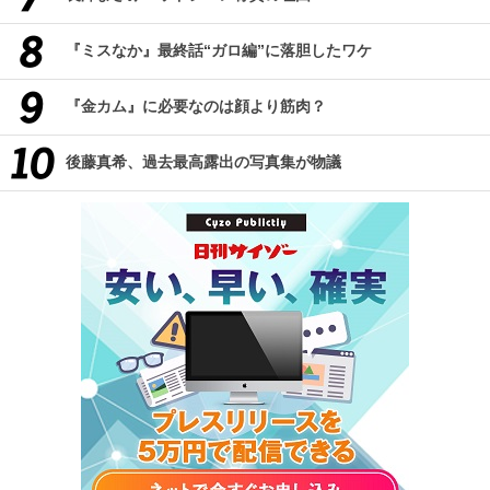
『ミスなか』最終話“ガロ編”に落胆したワケ
『金カム』に必要なのは顔より筋肉？
後藤真希、過去最高露出の写真集が物議