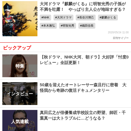
大河ドラマ『麒麟がくる』に明智光秀の子孫が
不満を吐露！ やっぱり主人公が地味すぎる？
NHK
大河ドラマ
長谷川博己
麒麟がくる
本木雅弘
明智光秀
織田信長
2020/05/24 11:00
日刊サイゾー
ピックアップ
【秋ドラマ、NHK大河、朝ドラ】大好評「忖度0
レビュー」全話更新！
特集
50歳を迎えたオートレーサー森且行に密着 大
怪我から奇跡の復活ドキュメンタリー
インタビュー
真田広之が俳優養成学校設立の野望、師匠・千
葉真一は大トラブルに…どうなる？
人気連載