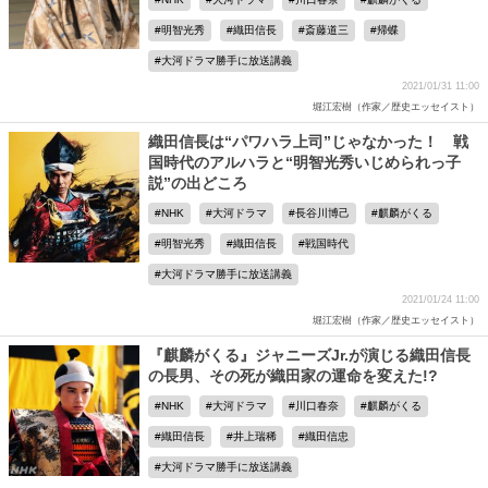
明智光秀
織田信長
斎藤道三
帰蝶
大河ドラマ勝手に放送講義
2021/01/31 11:00
堀江宏樹（作家／歴史エッセイスト）
織田信長は“パワハラ上司”じゃなかった！ 戦
国時代のアルハラと“明智光秀いじめられっ子
説”の出どころ
NHK
大河ドラマ
長谷川博己
麒麟がくる
明智光秀
織田信長
戦国時代
大河ドラマ勝手に放送講義
2021/01/24 11:00
堀江宏樹（作家／歴史エッセイスト）
『麒麟がくる』ジャニーズJr.が演じる織田信長
の長男、その死が織田家の運命を変えた!?
NHK
大河ドラマ
川口春奈
麒麟がくる
織田信長
井上瑞稀
織田信忠
大河ドラマ勝手に放送講義