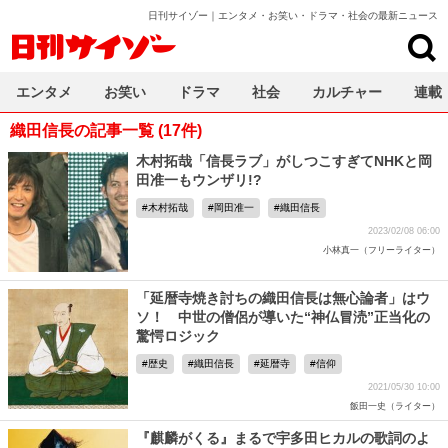
日刊サイゾー｜エンタメ・お笑い・ドラマ・社会の最新ニュース
日刊サイゾー
エンタメ
お笑い
ドラマ
社会
カルチャー
連載
織田信長の記事一覧 (17件)
木村拓哉「信長ラブ」がしつこすぎてNHKと岡
田准一もウンザリ!?
木村拓哉
岡田准一
織田信長
2023/02/08 06:00
小林真一（フリーライター）
「延暦寺焼き討ちの織田信長は無心論者」はウ
ソ！ 中世の僧侶が導いた“神仏冒涜”正当化の
驚愕ロジック
歴史
織田信長
延暦寺
信仰
2021/05/30 10:00
飯田一史（ライター）
『麒麟がくる』まるで宇多田ヒカルの歌詞のよ