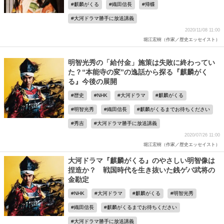
麒麟がくる
織田信長
帰蝶
大河ドラマ勝手に放送講義
2020/11/08 11:00
堀江宏樹（作家／歴史エッセイスト）
明智光秀の「給付金」施策は失敗に終わってい
た？“本能寺の変”の逸話から探る『麒麟がく
る』今後の展開
歴史
NHK
大河ドラマ
麒麟がくる
明智光秀
織田信長
麒麟がくるまでお待ちください
秀吉
大河ドラマ勝手に放送講義
2020/07/26 11:00
堀江宏樹（作家／歴史エッセイスト）
大河ドラマ『麒麟がくる』のやさしい明智像は
捏造か？ 戦国時代を生き抜いた銭ゲバ武将の
金勘定
NHK
大河ドラマ
麒麟がくる
明智光秀
織田信長
麒麟がくるまでお待ちください
大河ドラマ勝手に放送講義