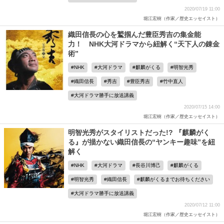
2020/07/19 11:00
堀江宏樹（作家／歴史エッセイスト）
織田信長の心を鷲掴んだ豊臣秀吉の集金能
力！ NHK大河ドラマから紐解く“天下人の錬金
術”
NHK
大河ドラマ
麒麟がくる
明智光秀
織田信長
秀吉
豊臣秀吉
竹中直人
大河ドラマ勝手に放送講義
2020/07/15 14:00
堀江宏樹（作家／歴史エッセイスト）
明智光秀がスタイリストだった!? 『麒麟がく
る』が描かない織田信長の“ヤンキー趣味”を紐
解く
NHK
大河ドラマ
長谷川博己
麒麟がくる
明智光秀
織田信長
麒麟がくるまでお待ちください
大河ドラマ勝手に放送講義
2020/07/12 11:00
堀江宏樹（作家／歴史エッセイスト）