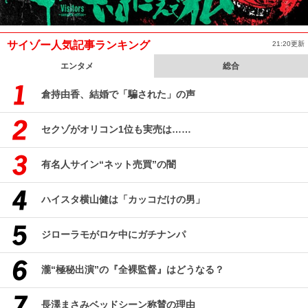
サイゾー人気記事ランキング
21:20更新
エンタメ
総合
倉持由香、結婚で「騙された」の声
セクゾがオリコン1位も実売は……
有名人サイン“ネット売買”の闇
ハイスタ横山健は「カッコだけの男」
ジローラモがロケ中にガチナンパ
瀧“極秘出演”の『全裸監督』はどうなる？
長澤まさみベッドシーン称賛の理由