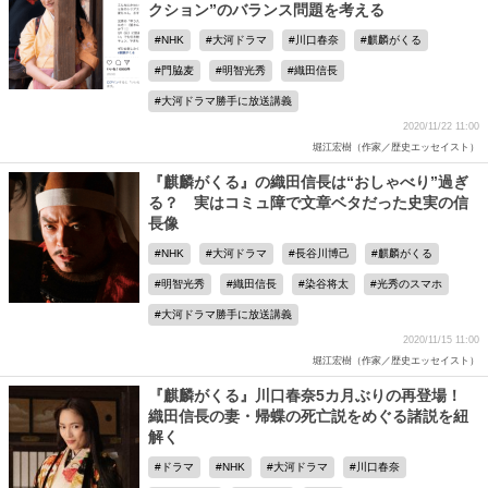
クション”のバランス問題を考える
NHK
大河ドラマ
川口春奈
麒麟がくる
門脇麦
明智光秀
織田信長
大河ドラマ勝手に放送講義
2020/11/22 11:00
堀江宏樹（作家／歴史エッセイスト）
『麒麟がくる』の織田信長は“おしゃべり”過ぎ
る？ 実はコミュ障で文章ベタだった史実の信
長像
NHK
大河ドラマ
長谷川博己
麒麟がくる
明智光秀
織田信長
染谷将太
光秀のスマホ
大河ドラマ勝手に放送講義
2020/11/15 11:00
堀江宏樹（作家／歴史エッセイスト）
『麒麟がくる』川口春奈5カ月ぶりの再登場！
織田信長の妻・帰蝶の死亡説をめぐる諸説を紐
解く
ドラマ
NHK
大河ドラマ
川口春奈