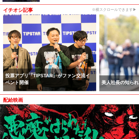
イチオシ記事
※横スクロールできます▶
投票アプリ「TIPSTAR」がファン交流イ
ベント開催
美人社長の知られ
配給映画