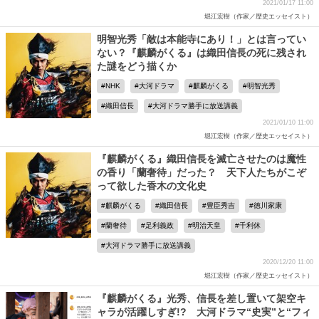
2021/01/17 11:00
堀江宏樹（作家／歴史エッセイスト）
明智光秀「敵は本能寺にあり！」とは言ってい
ない？『麒麟がくる』は織田信長の死に残され
た謎をどう描くか
NHK
大河ドラマ
麒麟がくる
明智光秀
織田信長
大河ドラマ勝手に放送講義
2021/01/10 11:00
堀江宏樹（作家／歴史エッセイスト）
『麒麟がくる』織田信長を滅亡させたのは魔性
の香り「蘭奢待」だった？ 天下人たちがこぞ
って欲した香木の文化史
麒麟がくる
織田信長
豊臣秀吉
徳川家康
蘭奢待
足利義政
明治天皇
千利休
大河ドラマ勝手に放送講義
2020/12/20 11:00
堀江宏樹（作家／歴史エッセイスト）
『麒麟がくる』光秀、信長を差し置いて架空キ
ャラが活躍しすぎ!? 大河ドラマ“史実”と“フィ