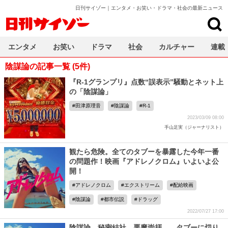
日刊サイゾー｜エンタメ・お笑い・ドラマ・社会の最新ニュース
日刊サイゾー
エンタメ
お笑い
ドラマ
社会
カルチャー
連載
陰謀論の記事一覧 (5件)
『R-1グランプリ』点数“誤表示”騒動とネット上
の「陰謀論」
田津原理音
陰謀論
R-1
2023/03/09 08:00
手山足実（ジャーナリスト）
観たら危険。全てのタブーを暴露した今年一番
の問題作！映画『アドレノクロム』いよいよ公
開！
アドレノクロム
エクストリーム
配給映画
陰謀論
都市伝説
ドラッグ
2022/07/27 17:00
陰謀論、秘密結社、悪魔崇拝…。タブーに切り