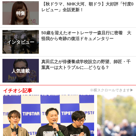
【秋ドラマ、NHK大河、朝ドラ】大好評「忖度0
レビュー」全話更新！
特集
50歳を迎えたオートレーサー森且行に密着 大
怪我から奇跡の復活ドキュメンタリー
インタビュー
真田広之が俳優養成学校設立の野望、師匠・千
葉真一は大トラブルに…どうなる？
人気連載
イチオシ記事
※横スクロールできます▶