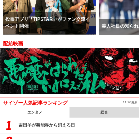
投票アプリ「TIPSTAR」がファン交流イ
ベント開催
美人社長の知られ
配給映画
サイゾー人気記事ランキング
11:20更新
エンタメ
総合
吉田羊が芸能界から消える日