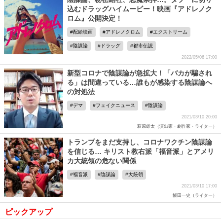
込むドラッグハイムービー！映画『アドレノク
ロム』公開決定！
配給映画
アドレノクロム
エクストリーム
陰謀論
ドラッグ
都市伝説
2022/05/06 17:00
新型コロナで陰謀論が急拡大！「バカが騙され
る」は間違っている…誰もが感染する陰謀論へ
の対処法
デマ
フェイクニュース
陰謀論
2021/03/10 20:00
萩原雄太（演出家・劇作家・ライター）
トランプをまだ支持し、コロナワクチン陰謀論
を信じる… キリスト教右派「福音派」とアメリ
カ大統領の危ない関係
福音派
陰謀論
大統領
2021/03/10 17:00
飯田一史（ライター）
ピックアップ