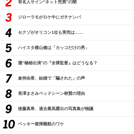
有名人サイン“ネット売買”の闇
ジローラモがロケ中にガチナンパ
セクゾがオリコン1位も実売は……
ハイスタ横山健は「カッコだけの男」
瀧“極秘出演”の『全裸監督』はどうなる？
倉持由香、結婚で「騙された」の声
長澤まさみベッドシーン称賛の理由
後藤真希、過去最高露出の写真集が物議
ベッキー復帰難航のワケ