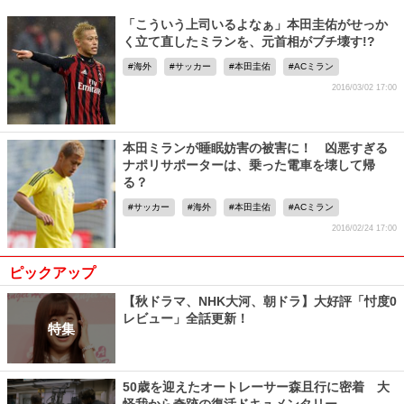
「こういう上司いるよなぁ」本田圭佑がせっか
く立て直したミランを、元首相がブチ壊す!?
海外
サッカー
本田圭佑
ACミラン
2016/03/02 17:00
本田ミランが睡眠妨害の被害に！ 凶悪すぎる
ナポリサポーターは、乗った電車を壊して帰
る？
サッカー
海外
本田圭佑
ACミラン
2016/02/24 17:00
ピックアップ
【秋ドラマ、NHK大河、朝ドラ】大好評「忖度0
レビュー」全話更新！
特集
50歳を迎えたオートレーサー森且行に密着 大