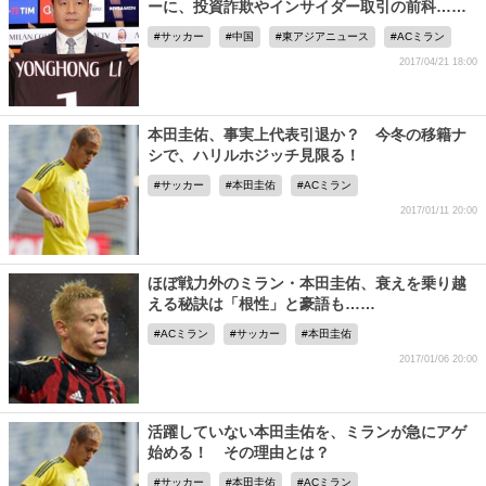
ーに、投資詐欺やインサイダー取引の前科……
サッカー
中国
東アジアニュース
ACミラン
2017/04/21 18:00
本田圭佑、事実上代表引退か？ 今冬の移籍ナ
シで、ハリルホジッチ見限る！
サッカー
本田圭佑
ACミラン
2017/01/11 20:00
ほぼ戦力外のミラン・本田圭佑、衰えを乗り越
える秘訣は「根性」と豪語も……
ACミラン
サッカー
本田圭佑
2017/01/06 20:00
活躍していない本田圭佑を、ミランが急にアゲ
始める！ その理由とは？
サッカー
本田圭佑
ACミラン