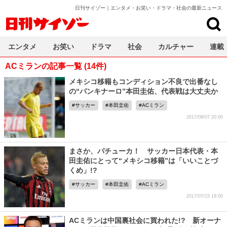
日刊サイゾー｜エンタメ・お笑い・ドラマ・社会の最新ニュース
日刊サイゾー
エンタメ
お笑い
ドラマ
社会
カルチャー
連載
ACミランの記事一覧 (14件)
メキシコ移籍もコンディション不良で出番なし
の“パンキナーロ”本田圭佑、代表戦は大丈夫か
サッカー
本田圭佑
ACミラン
2017/08/07 20:00
まさか、パチューカ！ サッカー日本代表・本
田圭佑にとって“メキシコ移籍”は「いいことづ
くめ」!?
サッカー
本田圭佑
ACミラン
2017/07/15 18:00
ACミランは中国裏社会に買われた!? 新オーナ