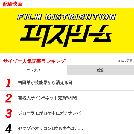
配給映画
サイゾー人気記事ランキング
23:20更新
エンタメ
総合
吉田羊が芸能界から消える日
有名人サイン“ネット売買”の闇
ジローラモがロケ中にガチナンパ
セクゾがオリコン1位も実売は……