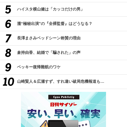
ハイスタ横山健は「カッコだけの男」
瀧“極秘出演”の『全裸監督』はどうなる？
長澤まさみベッドシーン称賛の理由
倉持由香、結婚で「騙された」の声
ベッキー復帰難航のワケ
山崎賢人＆広瀬すず、すれ違い破局危機報道も…