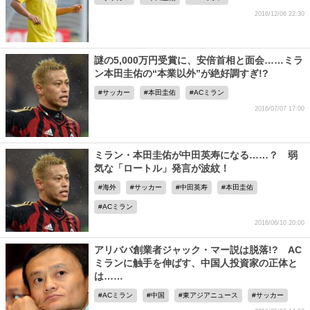
2016/12/06 22:30
謎の5,000万円受賞に、安倍首相と面会……ミラ
ン本田圭佑の“本業以外”が絶好調すぎ!?
サッカー
本田圭佑
ACミラン
2016/07/07 17:00
ミラン・本田圭佑が中田英寿になる……？ 弱
気な「ロートル」発言が波紋！
海外
サッカー
中田英寿
本田圭佑
ACミラン
2016/06/10 20:00
アリババ創業者ジャック・マー説は脱落!? AC
ミランに触手を伸ばす、中国人投資家の正体と
は……
ACミラン
中国
東アジアニュース
サッカー