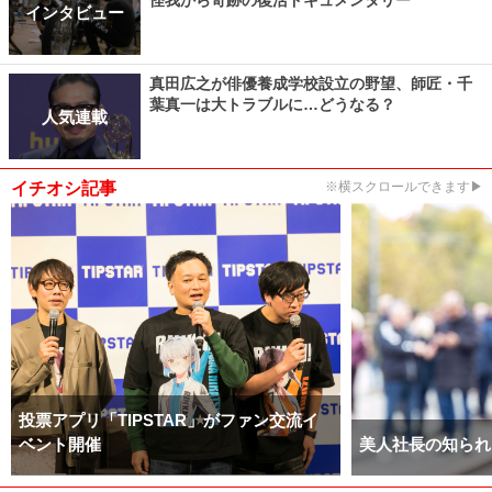
怪我から奇跡の復活ドキュメンタリー
インタビュー
真田広之が俳優養成学校設立の野望、師匠・千
葉真一は大トラブルに…どうなる？
人気連載
イチオシ記事
※横スクロールできます▶
投票アプリ「TIPSTAR」がファン交流イ
ベント開催
美人社長の知られ