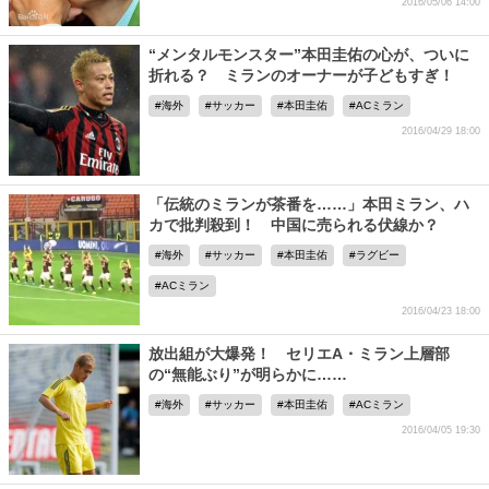
2016/05/06 14:00
“メンタルモンスター”本田圭佑の心が、ついに
折れる？ ミランのオーナーが子どもすぎ！
海外
サッカー
本田圭佑
ACミラン
2016/04/29 18:00
「伝統のミランが茶番を……」本田ミラン、ハ
カで批判殺到！ 中国に売られる伏線か？
海外
サッカー
本田圭佑
ラグビー
ACミラン
2016/04/23 18:00
放出組が大爆発！ セリエA・ミラン上層部
の“無能ぶり”が明らかに……
海外
サッカー
本田圭佑
ACミラン
2016/04/05 19:30